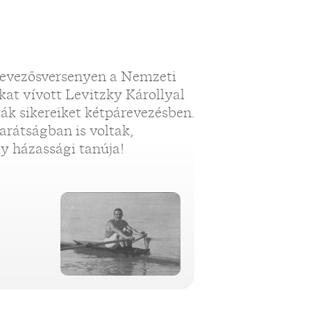
r evezősversenyen a Nemzeti
kat vívott Levitzky Károllyal
ák sikereiket kétpárevezésben.
arátságban is voltak,
ky házassági tanúja!