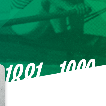
—1926
1881