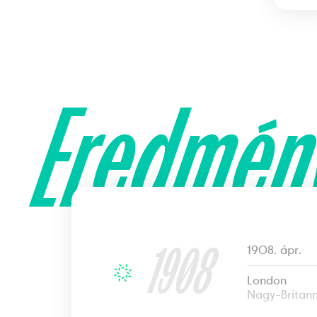
Eredmén
1908
1908. ápr.
London
Nagy-Britann