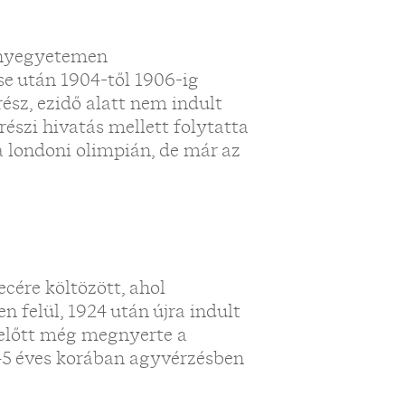
ányegyetemen
se után 1904-től 1906-ig
ész, ezidő alatt nem indult
észi hivatás mellett folytatta
a londoni olimpián, de már az
ecére költözött, ahol
 felül, 1924 után újra indult
 előtt még megnyerte a
 45 éves korában agyvérzésben