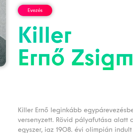
Evezés
Killer
Ernő
Zsig
Killer Ernő leginkább egypárevezésb
versenyzett. Rövid pályafutása alatt 
egyszer, iaz 1908. évi olimpián indult