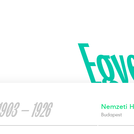
Egy
1903 — 1926
Nemzeti H
Budapest