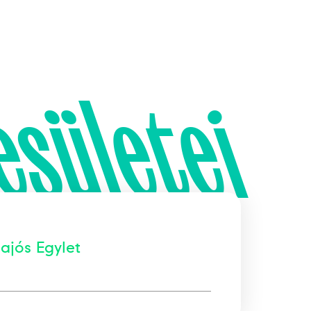
esületei
ajós Egylet