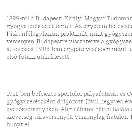
1899-tól a Budapesti Királyi Magyar Tudom
gyógyszerészetet tanult. Az egyetem befejezé
Kiskunfélegyházán praktizált, mint gyógyszer
versenyen. Budapestre visszatérve a gyógyszer
az evezést. 1908-ban egypárevezésben indult 
első futam után kiesett.
1911-ben befejezte sportolói pályafutását és C
gyógyszerészként dolgozott. Jóval negyven éven
evezősversenyeken. Alig néhány héttel halála
szövetség túraversenyét. Viszonylag fiatalon
hunyt el.