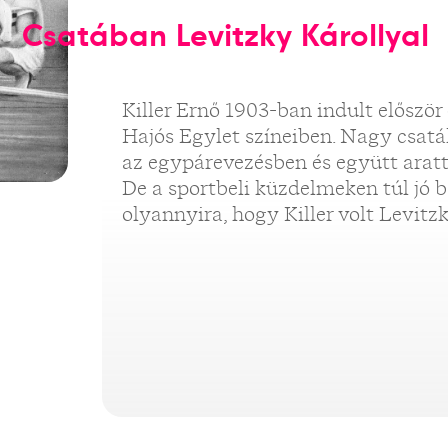
Csatában Levitzky Károllyal
Killer Ernő 1903-ban indult előszö
Hajós Egylet színeiben. Nagy csatá
az egypárevezésben és együtt aratt
De a sportbeli küzdelmeken túl jó b
olyannyira, hogy Killer volt Levitz