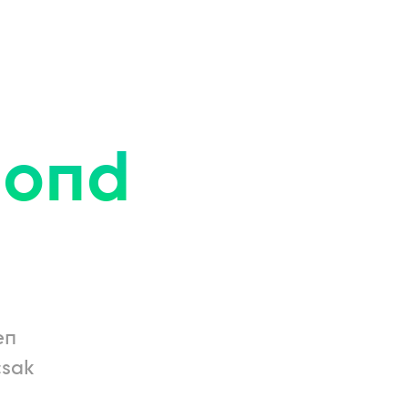
mond
en
csak