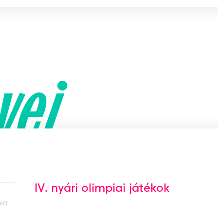
yei
IV. nyári olimpiai játékok
ia