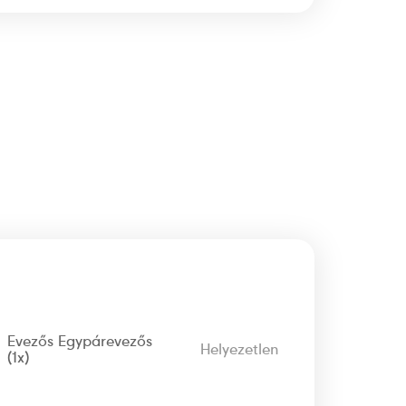
Evezős Egypárevezős
Helyezetlen
(1x)