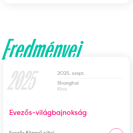
Eredményei
2025
2025. szept.
Shanghai
Kína
Evezős-világbajnokság
Evezős Könnyű súlyú