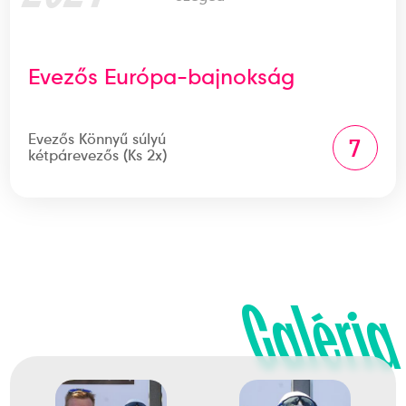
Evezős Európa-bajnokság
Evezős Könnyű súlyú
7
kétpárevezős (Ks 2x)
Galéria