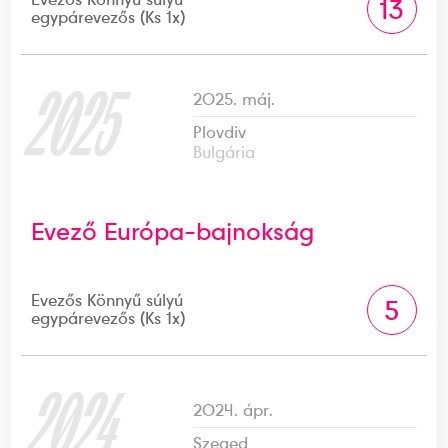
13
egypárevezős (Ks 1x)
2025
2025. máj.
Plovdiv
Bulgária
Evező Európa-bajnokság
Evezős Könnyű súlyú
5
egypárevezős (Ks 1x)
2024
2024. ápr.
Szeged