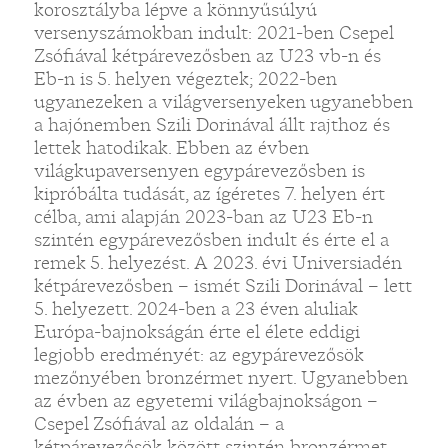
korosztályba lépve a könnyűsúlyú
versenyszámokban indult: 2021-ben Csepel
Zsófiával kétpárevezősben az U23 vb-n és
Eb-n is 5. helyen végeztek; 2022-ben
ugyanezeken a világversenyeken ugyanebben
a hajónemben Szili Dorinával állt rajthoz és
lettek hatodikak. Ebben az évben
világkupaversenyen egypárevezősben is
kipróbálta tudását, az ígéretes 7. helyen ért
célba, ami alapján 2023-ban az U23 Eb-n
szintén egypárevezősben indult és érte el a
remek 5. helyezést. A 2023. évi Universiadén
kétpárevezősben – ismét Szili Dorinával – lett
5. helyezett. 2024-ben a 23 éven aluliak
Európa-bajnokságán érte el élete eddigi
legjobb eredményét: az egypárevezősök
mezőnyében bronzérmet nyert. Ugyanebben
az évben az egyetemi világbajnokságon –
Csepel Zsófiával az oldalán – a
kétpárevezősök között szintén bronzérmet