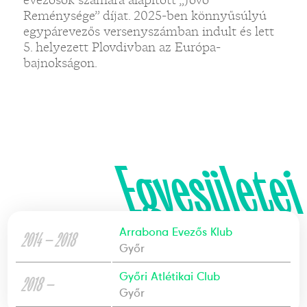
Reménysége” díjat. 2025-ben könnyűsúlyú
egypárevezős versenyszámban indult és lett
5. helyezett Plovdivban az Európa-
bajnokságon.
Egyesületei
Arrabona Evezős Klub
2014 — 2018
Győr
Győri Atlétikai Club
2018 —
Győr