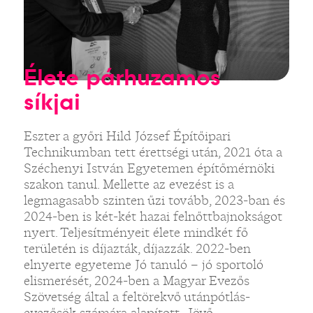
Élete párhuzamos
síkjai
Eszter a győri Hild József Építőipari
Technikumban tett érettségi után, 2021 óta a
Széchenyi István Egyetemen építőmérnöki
szakon tanul. Mellette az evezést is a
legmagasabb szinten űzi tovább, 2023-ban és
2024-ben is két-két hazai felnőttbajnokságot
nyert. Teljesítményeit élete mindkét fő
területén is díjazták, díjazzák. 2022-ben
elnyerte egyeteme Jó tanuló – jó sportoló
elismerését, 2024-ben a Magyar Evezős
Szövetség által a feltörekvő utánpótlás-
evezősök számára alapított „Jövő