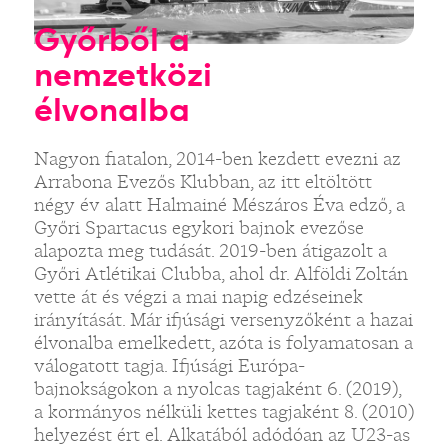
Győrből a
nemzetközi
élvonalba
Nagyon fiatalon, 2014-ben kezdett evezni az
Arrabona Evezős Klubban, az itt eltöltött
négy év alatt Halmainé Mészáros Éva edző, a
Győri Spartacus egykori bajnok evezőse
alapozta meg tudását. 2019-ben átigazolt a
Győri Atlétikai Clubba, ahol dr. Alföldi Zoltán
vette át és végzi a mai napig edzéseinek
irányítását. Már ifjúsági versenyzőként a hazai
élvonalba emelkedett, azóta is folyamatosan a
válogatott tagja. Ifjúsági Európa-
bajnokságokon a nyolcas tagjaként 6. (2019),
a kormányos nélküli kettes tagjaként 8. (2010)
helyezést ért el. Alkatából adódóan az U23-as