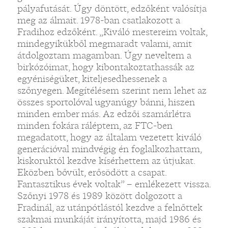
pályafutását. Úgy döntött, edzőként valósítja
meg az álmait. 1978-ban csatlakozott a
Fradihoz edzőként. „Kiváló mestereim voltak,
mindegyikükből megmaradt valami, amit
átdolgoztam magamban. Úgy neveltem a
birkózóimat, hogy kibontakoztathassák az
egyéniségüket, kiteljesedhessenek a
szőnyegen. Megítélésem szerint nem lehet az
összes sportolóval ugyanúgy bánni, hiszen
minden ember más. Az edzői szamárlétra
minden fokára ráléptem, az FTC-ben
megadatott, hogy az általam vezetett kiváló
generációval mindvégig én foglalkozhattam,
kiskoruktól kezdve kísérhettem az útjukat.
Eközben bővült, erősödött a csapat.
Fantasztikus évek voltak” – emlékezett vissza.
Szőnyi 1978 és 1989 között dolgozott a
Fradinál, az utánpótlástól kezdve a felnőttek
szakmai munkáját irányította, majd 1986 és