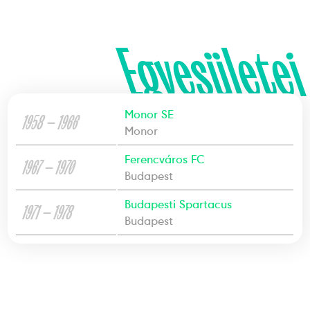
Egyesületei
Monor SE
1958 — 1966
Monor
Ferencváros FC
1967 — 1970
Budapest
Budapesti Spartacus
1971 — 1978
Budapest