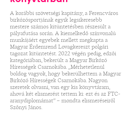
A korábbi szövetségi kapitány, a Ferencváros
birkózósportjának egyik legsikeresebb
mestere számos kitüntetésben részesült a
pályafutása során. A kiemelkedő színvonalú
munkájáért egyebek mellett megkapta a
Magyar Érdemrend Lovagkereszt polgári
tagozat kitüntetést. 2022 végén pedig, edzői
kategóriában, bekerült a Magyar Birkózó
Hírességek Csarnokába. „Mérhetetlenül
boldog vagyok, hogy bekerülhettem a Magyar
Birkózó Hírességek Csarnokába. Nagyon
szeretek olvasni, van egy kis könyvtáram,
ahová két elismerést tettem ki: ezt és az FTC-
aranydiplomámat” – mondta elismeréseiről
Szőnyi János.