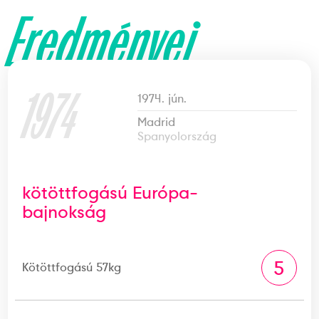
Eredményei
1974
1974. jún.
Madrid
Spanyolország
kötöttfogású Európa-
bajnokság
5
Kötöttfogású 57kg