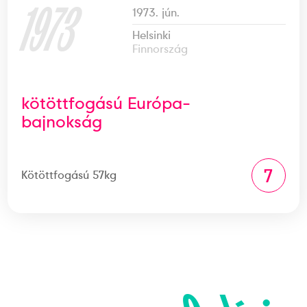
1973
1973. jún.
Helsinki
Finnország
kötöttfogású Európa-
bajnokság
7
Kötöttfogású 57kg