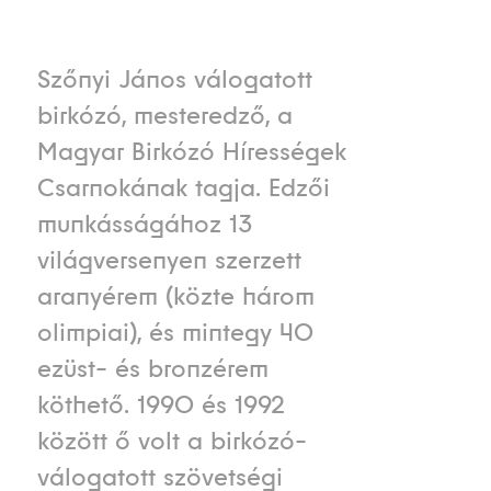
Szőnyi János válogatott
birkózó, mesteredző, a
Magyar Birkózó Hírességek
Csarnokának tagja. Edzői
munkásságához 13
világversenyen szerzett
aranyérem (közte három
olimpiai), és mintegy 40
ezüst- és bronzérem
köthető. 1990 és 1992
között ő volt a birkózó-
válogatott szövetségi