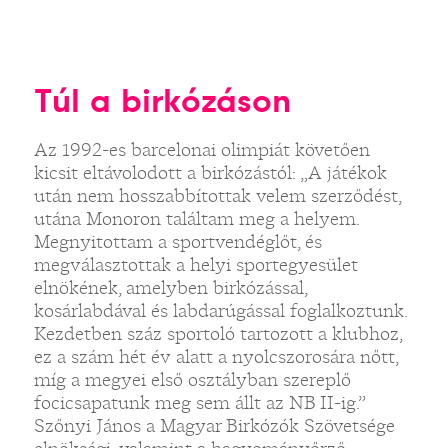
Túl a birkózáson
Az 1992-es barcelonai olimpiát követően
kicsit eltávolodott a birkózástól: „A játékok
után nem hosszabbítottak velem szerződést,
utána Monoron találtam meg a helyem.
Megnyitottam a sportvendéglőt, és
megválasztottak a helyi sportegyesület
elnökének, amelyben birkózással,
kosárlabdával és labdarúgással foglalkoztunk.
Kezdetben száz sportoló tartozott a klubhoz,
ez a szám hét év alatt a nyolcszorosára nőtt,
míg a megyei első osztályban szereplő
focicsapatunk meg sem állt az NB II-ig.”
Szőnyi János a Magyar Birkózók Szövetsége