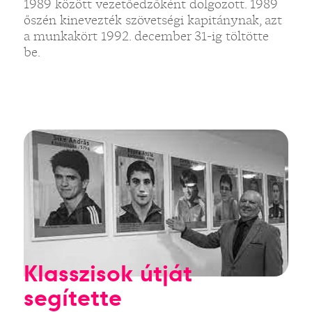
1989 között vezetőedzőként dolgozott. 1989
őszén kinevezték szövetségi kapitánynak, azt
a munkakört 1992. december 31-ig töltötte
be.
Klasszisok útját
segítette