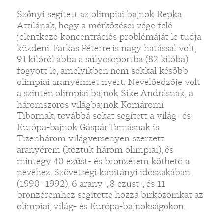
Szőnyi segített az olimpiai bajnok Repka
Attilának, hogy a mérkőzései vége felé
jelentkező koncentrációs problémáját le tudja
küzdeni. Farkas Péterre is nagy hatással volt,
91 kilóról abba a súlycsoportba (82 kilóba)
fogyott le, amelyikben nem sokkal később
olimpiai aranyérmet nyert. Nevelőedzője volt
a szintén olimpiai bajnok Sike Andrásnak, a
háromszoros világbajnok Komáromi
Tibornak, továbbá sokat segített a világ- és
Európa-bajnok Gáspár Tamásnak is.
Tizenhárom világversenyen szerzett
aranyérem (köztük három olimpiai), és
mintegy 40 ezüst- és bronzérem köthető a
nevéhez. Szövetségi kapitányi időszakában
(1990–1992), 6 arany-, 8 ezüst-, és 11
bronzéremhez segítette hozzá birkózóinkat az
olimpiai, világ- és Európa-bajnokságokon.