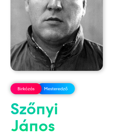
Birkózás
Mesteredző
Szőnyi
János