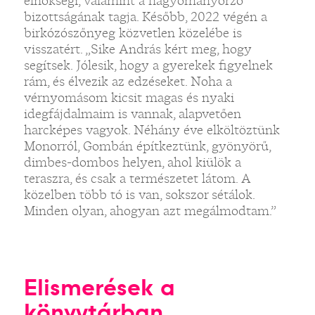
elnökségi, valamint a hagyományőrző
bizottságának tagja. Később, 2022 végén a
birkózószőnyeg közvetlen közelébe is
visszatért. „Sike András kért meg, hogy
segítsek. Jólesik, hogy a gyerekek figyelnek
rám, és élvezik az edzéseket. Noha a
vérnyomásom kicsit magas és nyaki
idegfájdalmaim is vannak, alapvetően
harcképes vagyok. Néhány éve elköltöztünk
Monorról, Gombán építkeztünk, gyönyörű,
dimbes-dombos helyen, ahol kiülök a
teraszra, és csak a természetet látom. A
közelben több tó is van, sokszor sétálok.
Minden olyan, ahogyan azt megálmodtam.”
Elismerések a
könyvtárban