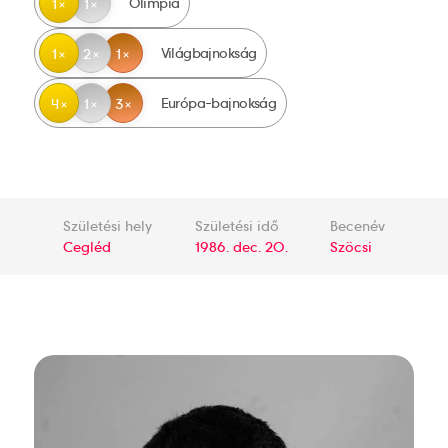
Olimpia
1
1
Világbajnokság
1
2
1
Európa-bajnokság
4
1
3
Születési hely
Születési idő
Becenév
Cegléd
1986. dec. 20.
Szöcsi