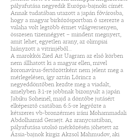
pályafutása negyedik Európa-bajnoki címét.
Annak tudatában utazott a japán fővárosba,
hogy a magyar birkózósportban ő szerezte a
valaha volt legtöbb érmet világversenyen,
összesen tizennégyet – mindent megnyert,
amit lehet, egyetlen arany, az olimpiai
hiányzott a vitrinjéből...
A marokkói Zied Ait Uagram az első körben
nem állhatott ki a magyar ellen, mivel
koronavírus-fertőzöttként nem jelent meg a
mérlegelésen, így aztán Lőrincz a
negyeddöntőben kezdte meg a viadalt,
amelyben 3:1-re jobbnak bizonyult a japán
Jabiku Soheinél, majd a döntőbe jutásért
elképesztő csatában 6:5-re legyőzte a
kétszeres vb-bronzérmes iráni Mohammadali
Abdolhamid Geraejt. Az aranycsatában,
pályafutása utolsó mérkőzésén jöhetett az
Ázsia-bajnok kirgiz Akzsol Mahmudov, aki