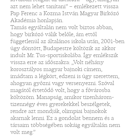
azt nem lehet tanítani” – emlékezett vissza
Pap Ferenc a Kozma István Magyar Birkózó
Akadémia honlapján.
Tamás egyáltalán nem volt biztos abban,
hogy birkózó válik belőle, ám ettől
függetlenül az általános iskola után, 2001-ben
úgy döntött, Budapestre költözik az akkor
indult Mr. Tus-sportiskolába. Így emlékszik
vissza erre az időszakra: „Volt néhány
korosztályos magyar bajnoki címem,
imádtam a légkört, edzeni is úgy szerettem,
ahogyan győzni vagy versenyezni. Szóval
magától értetődő volt, hogy a fővárosba
költözöm. Manapság, amikor tizenhárom-
tizennégy éves gyerekekkel beszélgetek,
rendre azt mondják, olimpiai bajnokok
akarnak lenni. Ez a gondolat bennem és a
társaim többségében sokáig egyáltalán nem
volt meg.”