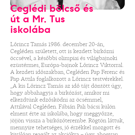
Ceglédi bölcső és
út a Mr. Tus
iskolába
Lőrincz Tamás 1986. december 20-án,
Cegléden született, ott is kezdett birkózni
öccsével, a későbbi olimpiai és világbajnoki
ezüstérmes, Európa-bajnok Lőrincz Viktorral.
A kezdeti időszakban, Cegléden Pap Ferenc és
Pap Attila foglalkozott a Lőrincz testvérekkel.
„A kis Lőrincz Tamás az idő tájt döntött úgy,
hogy abbahagyja a birkózást, amikor mi
elkezdtünk edzősködni az öcsémmel,
Attilával Cegléden. Fábián Pali bácsi külön
elment érte az iskolába, hogy meggyőzze,
jöjjön vissza a birkózóterembe. Rögtön láttuk,
mennyire tehetséges, jó érzékkel mozgott és
kiválóan reagált az akciókra – úgy, ahogyan