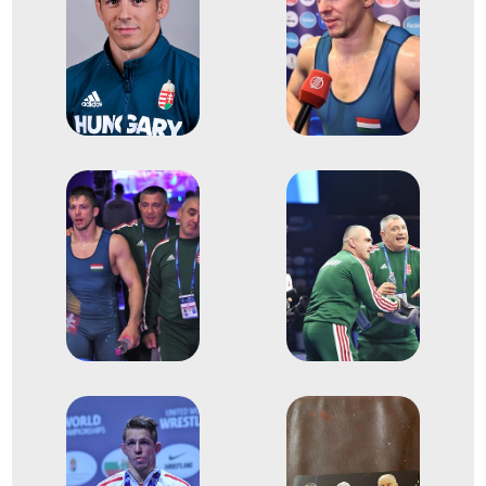
2018
2018. okt.
Budapest
kötöttfogású világbajnokság
2
Kötöttfogású 77kg
2014
2014. szept.
Tashkent
Üzbegisztán