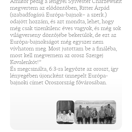
Amikor pedig a lengyel Sylvester Charzewskit
megvertem az elődöntőben, Ritter Árpád
(szabadfogású Európa-bajnok– a szerk.)
odajött hozzám, és azt mondta, lehet, hogy
még csak tizenkilenc éves vagyok, és még sok
világverseny döntőjébe bekerülök, de ezt az
Európa-bajnokságot még egyszer nem
vívhatom meg. Most jutottam be a fináléba,
most kell megvernem az orosz Szergej
Kovalenkót!”
És megcsinálta, 6:3-ra legyőzte az oroszt, így
lényegében újoncként ünnepelt Európa-
bajnoki címet Oroszország fővárosában.