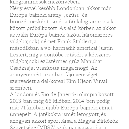
kilogrammosok mezőnyében.
Négy évvel később Londonban, akkor már
Európa-bajnoki arany-, ezüst- és
bronzérmesként ismét a 66 kilogrammosok
között próbálkozott. Az első körben az akkor
aktuális Európa-bajnok (azóta háromszoros
világbajnok) német Frank Stäblert, a
másodikban a vb-harmadik amerikai Justin
Lestert, míg a döntőbe jutásért a kétszeres
világbajnoki ezüstérmes grúz Manuhar
Csadzsaját utasította maga mögé. Az
aranyéremért azonban fájó vereséget
szenvedett a dél-koreai Kim Hjeon Vuval
szemben.
A londoni és Rio de Janeiró-i olimpia között
2013-ban még 66 kilóban, 2014-ben pedig
már 71 kilóban újabb Európa-bajnoki címet
ünnepelt. A játékokra ismét lefogyott, és
ahogyan akkori sporttársa, a Magyar Birkózók
Szövetsége (MBSZ) szakmai igazgatója, a