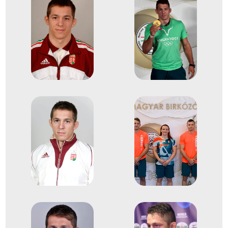
kötöttfogású világbajnokság
1
Kötöttfogású 77kg
2017
2017. aug.
Párizs
Franciaország
kötöttfogású világbajnokság
2
Kötöttfogású 75kg