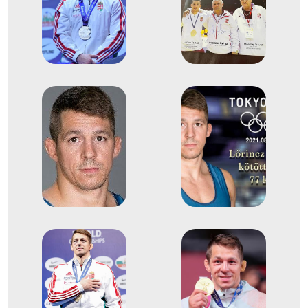
kötöttfogású világbajnokság
3
Kötöttfogású 66kg
2006
2006. ápr.
Moszkva
Oroszország
kötöttfogású Európa-
bajnokság
1
Kötöttfogású 66kg