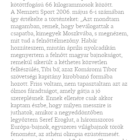
kötöttfogású 66 kilogrammosok között.
A Nemzeti Sport 2006. május 6-i számában
így értékelte a történteket: „Azt mondtam
magamban, remek, hogy beválogattak a
csapatba, kimegyek Moszkvába, s megnézem,
mit tud a felnőttélmezőny. Habár
hozzáteszem, miután április nyolcadikán
megnyertem a felnőtt magyar bajnokságot,
remekül sikerült a kéthetes közvetlen
felkészülés, Tibi bá', azaz Komáromi Tibor
szövetségi kapitány kirobbanó formába
hozott. Friss voltam, nem tapasztaltam azt az
ólmos fáradtságot, amely gátja a jó
szereplésnek. Ennek ellenére csak akkor
kaptam észbe, hogy milyen messzire is
juthatok, amikor a negyeddöntőben
legyőztem Seref Eroglut, a háromszoros
Európa-bajnok, egyszeres világbajnok török
fenomént, az athéni olimpia ezüstérmesét.