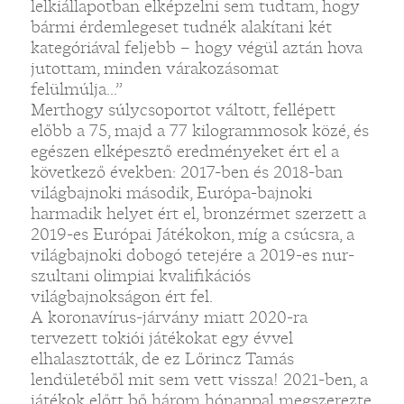
lelkiállapotban elképzelni sem tudtam, hogy
bármi érdemlegeset tudnék alakítani két
kategóriával feljebb – hogy végül aztán hova
jutottam, minden várakozásomat
felülmúlja...”
Merthogy súlycsoportot váltott, fellépett
előbb a 75, majd a 77 kilogrammosok közé, és
egészen elképesztő eredményeket ért el a
következő években: 2017-ben és 2018-ban
világbajnoki második, Európa-bajnoki
harmadik helyet ért el, bronzérmet szerzett a
2019-es Európai Játékokon, míg a csúcsra, a
világbajnoki dobogó tetejére a 2019-es nur-
szultani olimpiai kvalifikációs
világbajnokságon ért fel.
A koronavírus-járvány miatt 2020-ra
tervezett tokiói játékokat egy évvel
elhalasztották, de ez Lőrincz Tamás
lendületéből mit sem vett vissza! 2021-ben, a
játékok előtt bő három hónappal megszerezte