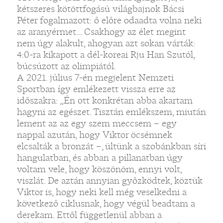
kétszeres kötöttfogású világbajnok Bácsi
Péter fogalmazott: ő előre odaadta volna neki
az aranyérmet... Csakhogy az élet megint
nem úgy alakult, ahogyan azt sokan várták:
4:0-ra kikapott a dél-koreai Rju Han Szutól,
búcsúzott az olimpiától.
A 2021. július 7-én megjelent Nemzeti
Sportban így emlékezett vissza erre az
időszakra: „Én ott konkrétan abba akartam
hagyni az egészet. Tisztán emlékszem, miután
lement az az egy szem meccsem – egy
nappal azután, hogy Viktor öcsémnek
elcsalták a bronzát –, ültünk a szobánkban síri
hangulatban, és abban a pillanatban úgy
voltam vele, hogy köszönöm, ennyi volt,
viszlát. De aztán annyian győzködtek, köztük
Viktor is, hogy neki kell még veselkedni a
következő ciklusnak, hogy végül beadtam a
derekam. Ettől függetlenül abban a