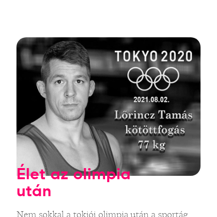
Élet az olimpia
után
Nem sokkal a tokiói olimpia után a sportág