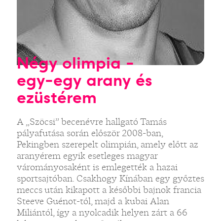
Négy olimpia -
egy-egy arany és
ezüstérem
A „Szöcsi” becenévre hallgató Tamás
pályafutása során először 2008-ban,
Pekingben szerepelt olimpián, amely előtt az
aranyérem egyik esetleges magyar
várományosaként is emlegették a hazai
sportsajtóban. Csakhogy Kínában egy győztes
meccs után kikapott a későbbi bajnok francia
Steeve Guénot-tól, majd a kubai Alan
Miliántól, így a nyolcadik helyen zárt a 66