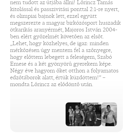
nem tudott az útjába állni! Lőrincz Tamás
kitolással és passzivitási ponttal 2:1-re nyert,
és olimpiai bajnok lett, ezzel együtt
megszerezte a magyar birkózósport huszadik
ötkarikás aranyérmét, Majoros István 2004-
ben elért győzelmét követően az elsőt.
„Lehet, hogy közhelyes, de igaz: minden
mérkőzésen úgy mentem fel a szőnyegre,
hogy előttem lebegett a feleségem, Szabó
Emese és a két gyönyörű gyerekem képe.
Négy éve hagyom őket otthon a folyamatos
edzőtáborok alatt, értük küzdöttem!” –
mondta Lőrincz az elődöntő után.