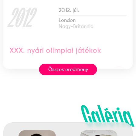
2012
2012. júl.
London
Nagy-Britannia
XXX. nyári olimpiai játékok
Összes eredmény
2
2019
2019. szept.
Galéria
Nur-Szultán
Kazaksztán