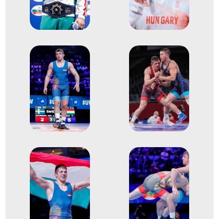
2013
2013. márc.
Tbiliszi
Grúzia
kötöttfogású Európa-
bajnokság
1
Kötöttfogású 66kg
2014
2014. ápr.
Vantaa