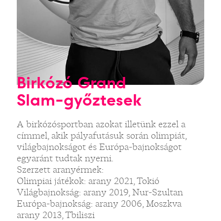
Birkózó Grand
Slam-győztesek
A birkózósportban azokat illetünk ezzel a
címmel, akik pályafutásuk során olimpiát,
világbajnokságot és Európa-bajnokságot
egyaránt tudtak nyerni.
Szerzett aranyérmek:
Olimpiai játékok: arany 2021, Tokió
Világbajnokság: arany 2019, Nur-Szultan
Európa-bajnokság: arany 2006, Moszkva
arany 2013, Tbiliszi