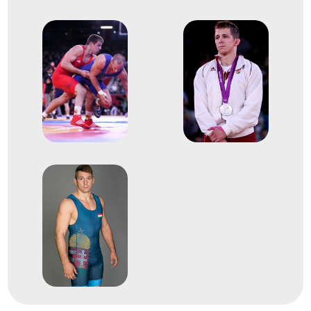
1
Kötöttfogású 77kg
2011
2011. ápr.
Dortmund
Németország
kötöttfogású Európa-
bajnokság
2
Kötöttfogású 66kg