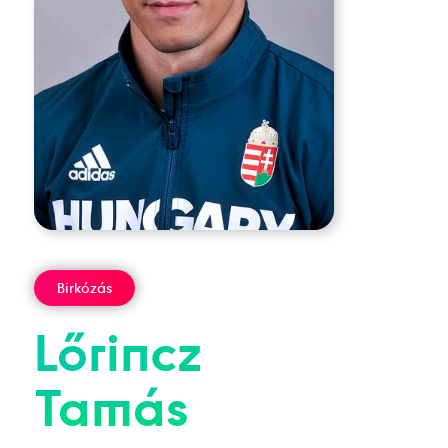
Birkózás
Lőrincz
Tamás