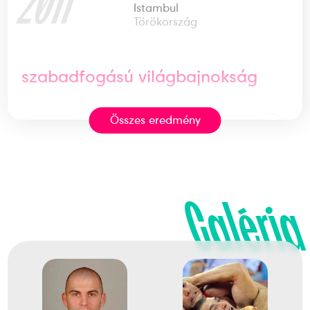
2011
Istambul
Törökország
szabadfogású világbajnokság
Összes eredmény
8
Szabadfogású 96kg
2005
Galéria
2005. szept.
Budapest
szabadfogású világbajnokság