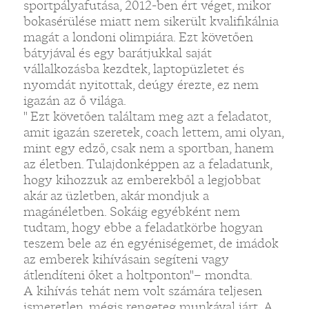
sportpályafutása, 2012-ben ért véget, mikor
bokasérülése miatt nem sikerült kvalifikálnia
magát a londoni olimpiára. Ezt követően
bátyjával és egy barátjukkal saját
vállalkozásba kezdtek, laptopüzletet és
nyomdát nyitottak, deúgy érezte, ez nem
igazán az ő világa.
" Ezt követően találtam meg azt a feladatot,
amit igazán szeretek, coach lettem, ami olyan,
mint egy edző, csak nem a sportban, hanem
az életben. Tulajdonképpen az a feladatunk,
hogy kihozzuk az emberekből a legjobbat
akár az üzletben, akár mondjuk a
magánéletben. Sokáig egyébként nem
tudtam, hogy ebbe a feladatkörbe hogyan
teszem bele az én egyéniségemet, de imádok
az emberek kihívásain segíteni vagy
átlendíteni őket a holtponton"– mondta.
A kihívás tehát nem volt számára teljesen
ismeretlen, mégis rengeteg munkával járt. A