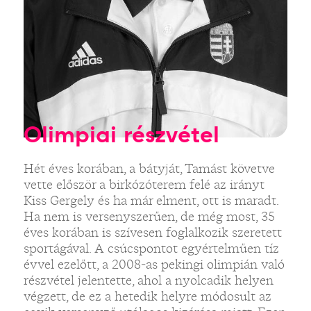
Olimpiai részvétel
Hét éves korában, a bátyját, Tamást követve
vette először a birkózóterem felé az irányt
Kiss Gergely és ha már elment, ott is maradt.
Ha nem is versenyszerűen, de még most, 35
éves korában is szívesen foglalkozik szeretett
sportágával. A csúcspontot egyértelműen tíz
évvel ezelőtt, a 2008-as pekingi olimpián való
részvétel jelentette, ahol a nyolcadik helyen
végzett, de ez a hetedik helyre módosult az