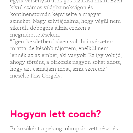
egyik versenyző utólagos kizárása miatt. Ezen
kívül számos világbajnokságon és
kontinenstornán képviselte a magyar
színeket. Nagy szívfájdalma, hogy végül nem
sikerült dobogóra állnia ezeken a
megmérettetéseken.
" Igen, kezdetben bőven volt hiányérzetem
miatta, de később rájöttem, enélkül nem
lennék az az ember, aki vagyok. Ez így volt jó,
ahogy történt, a birkózás nagyon sokat adott,
hogy azt csináljam most, amit szeretek" –
mesélte Kiss Gergely.
Hogyan lett coach?
Birkózóként a pekingi olimpián vett részt és