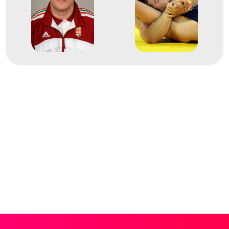
10
Szabadfogású 96kg
2006
2006. szept.
Guangzhou
Kina
szabadfogású világbajnokság
15
Szabadfogású 96kg
2003. szept.