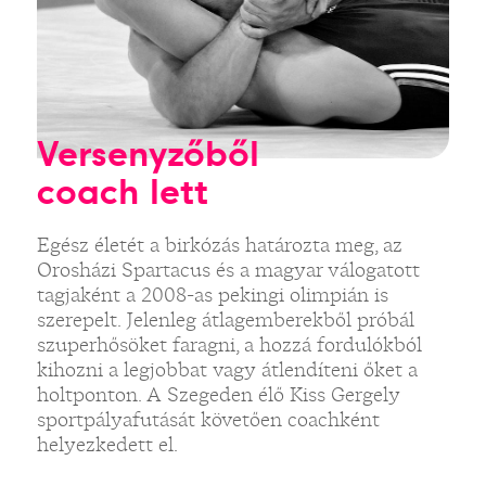
Versenyzőből
coach lett
Egész életét a birkózás határozta meg, az
Orosházi Spartacus és a magyar válogatott
tagjaként a 2008-as pekingi olimpián is
szerepelt. Jelenleg átlagemberekből próbál
szuperhősöket faragni, a hozzá fordulókból
kihozni a legjobbat vagy átlendíteni őket a
holtponton. A Szegeden élő Kiss Gergely
sportpályafutását követően coachként
helyezkedett el.