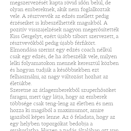
megszervezését kapta rövid időn belül, de
olyan embereknek, akik nem foglalkoztak
vele. A résztvevők az edzés mellett pedig
érzéseiket is kibeszélhették magukból. A
pozitív visszajelzések nagyon megerősítették
Kiss Gergelyt, ezért újabb tábort szervezett, a
résztvevőkből pedig újabb férfikört.
Elmondása szerint egy edzés coach nélkül
csak egy edzés, de ha átbeszélik vele, milyen
lelki folyamatokon mennek keresztül közben
és hogyan tudják a későbbiekben ezt
felhasználni, az nagy változást hozhat az
életükbe.
Szeretne az átlagemberekből szuperhősöket
faragni, mert úgy látja, hogy az emberek
többsége csak teng-leng az életben és nem
hozza ki magából a maximumot, amire
igazából képes lenne. Az ő feladata, hogy az
egy helyben toporgókat bedobja a
gyakorlatba. Hiszen a tudás általában ott van