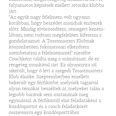
folyamatos képzések mellett retorika klubba
járt.
"Az egyik nagy félelmem volt ugyanis
korábban, hogy beszédet mondjak emberek
előtt. Mindig elvörösödtem, remegett kezem-
lábam, nem tudtam megfelelően kifejezni a
gondolataimat. A Toastmasters Klubnak
köszönhetően fokozatosan elkezdtem
szembenézni a félelmeimmel" mesélte.
Coachként találta meg a számításait, de ez
rengeteg munkával járt. Ez olyannyira jól
sikerült, hogy ő lett a szegedi Tosastmasters
Klub elnöke. Szeptemberben emellett
bekerült egy férfikörbe, melynek tagjaival
olyan témákat beszéltek át, melyeket talán a
legjobb barátok sem osztanának meg
egymással. A férfikörtől első feladataként a
küzdősportot és a coach feladatkörét
összevonva egy küzdősporttábor