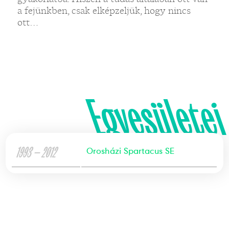
a fejünkben, csak elképzeljük, hogy nincs
ott…
Egyesületei
1993 — 2012
Orosházi Spartacus SE