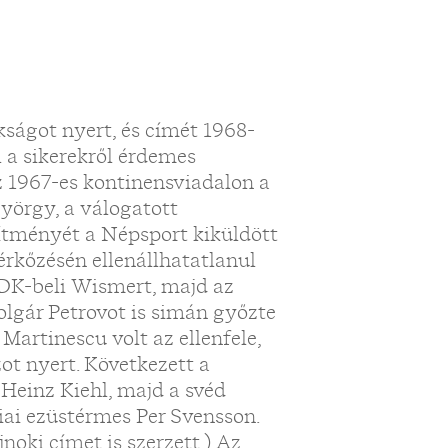
ágot nyert, és címét 1968-
 a sikerekről érdemes
z 1967-es kontinensviadalon a
yörgy, a válogatott
sítményét a Népsport kiküldött
érkőzésén ellenállhatatlanul
NDK-beli Wismert, majd az
bolgár Petrovot is simán győzte
Martinescu volt az ellenfele,
ot nyert. Következett a
einz Kiehl, majd a svéd
iai ezüstérmes Per Svensson.
noki címet is szerzett.) Az