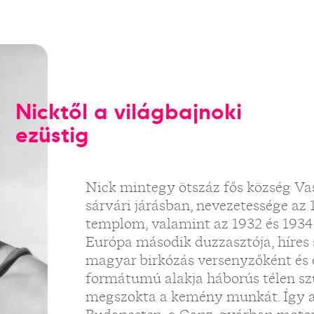
Nicktől a világbajnoki
ezüstig
Nick mintegy ötszáz fős község Va
sárvári járásban, nevezetessége az
templom, valamint az 1932 és 1934
Európa második duzzasztója, híres s
magyar birkózás versenyzőként és
formátumú alakja háborús télen szül
megszokta a kemény munkát. Így 