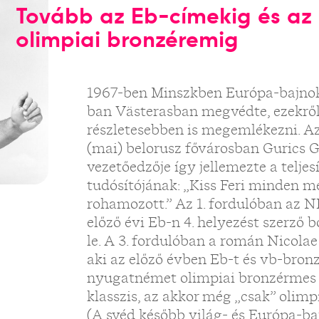
Tovább az Eb-címekig és az
olimpiai bronzéremig
1967-ben Minszkben Európa-bajnoks
ban Västerasban megvédte, ezekről
részletesebben is megemlékezni. A
(mai) belorusz fővárosban Gurics G
vezetőedzője így jellemezte a telje
tudósítójának: „Kiss Feri minden m
rohamozott.” Az 1. fordulóban az 
előző évi Eb-n 4. helyezést szerző 
le. A 3. fordulóban a román Nicolae 
aki az előző évben Eb-t és vb-bronz
nyugatnémet olimpiai bronzérmes H
klasszis, az akkor még „csak” olimp
(A svéd később világ- és Európa-baj