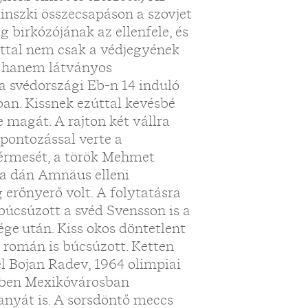
inszki összecsapáson a szovjet
 birkózójának az ellenfele, és
úttal nem csak a védjegyének
, hanem látványos
 a svédországi Eb-n 14 induló
ban. Kissnek ezúttal kevésbé
 magát. A rajton két vállra
 pontozással verte a
térmesét, a török Mehmet
 a dán Amnäus elleni
g erőnyerő volt. A folytatásra
búcsúzott a svéd Svensson is a
ége után. Kiss okos döntetlent
a román is búcsúzott. Ketten
él Bojan Radev, 1964 olimpiai
vében Mexikóvárosban
anyát is. A sorsdöntő meccs