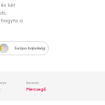
 és két
bb,
 hagyta a
Európa-bajnokság
1
elye
Becenév
t
Mercsegő