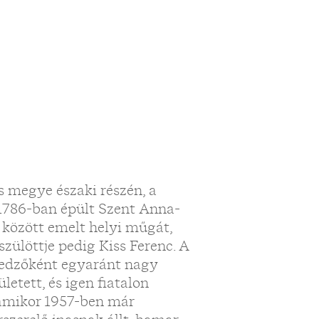
s megye északi részén, a
 1786-ban épült Szent Anna-
 között emelt helyi műgát,
zülöttje pedig Kiss Ferenc. A
 edzőként egyaránt nagy
etett, és igen fiatalon
amikor 1957-ben már