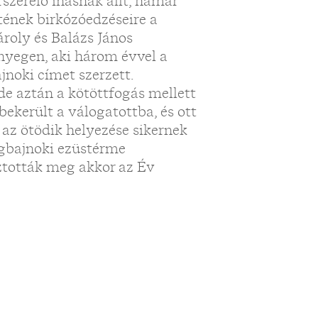
zerelő inasnak állt, hamar
tének birkózóedzéseire a
ároly és Balázs János
őnyegen, aki három évvel a
jnoki címet szerzett.
e aztán a kötöttfogás mellett
ekerült a válogatottba, és ott
, az ötödik helyezése sikernek
ágbajnoki ezüstérme
ztották meg akkor az Év