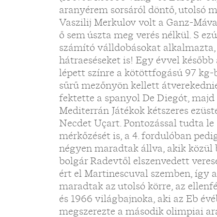
aranyérem sorsáról döntő, utolsó m
Vaszilij Merkulov volt a Ganz-Mávag
ő sem úszta meg verés nélkül. S ez
számító válldobásokat alkalmazta
hátraeséseket is! Egy évvel később
lépett színre a kötöttfogású 97 kg-
sűrű mezőnyön kellett átverekednie
fektette a spanyol De Diegót, majd
Mediterrán Játékok kétszeres ezüs
Necdet Uçart. Pontozással tudta le
mérkőzését is, a 4. fordulóban pedi
négyen maradtak állva, akik közül 
bolgár Radevtől elszenvedett veres
ért el Martinescuval szemben, így 
maradtak az utolsó körre, az ellenf
és 1966 világbajnoka, aki az Eb é
megszerezte a második olimpiai ar