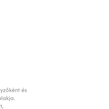
nyzőként és
lakja.
t,