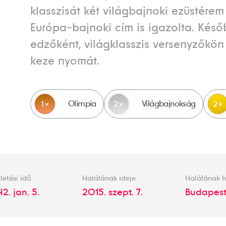
klasszisát két világbajnoki ezüstérem
Európa-bajnoki cím is igazolta. Késő
edzőként, világklasszis versenyzőkön
keze nyomát.
Olimpia
Világbajnokság
1
2
2
letési idő
Halálának ideje
Halálának h
42. jan. 5.
2015. szept. 7.
Budapes