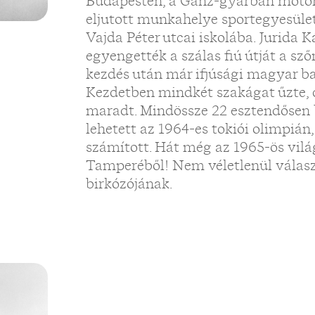
Budapesten, a Ganz-gyárban motors
eljutott munkahelye sportegyesüle
Vajda Péter utcai iskolába. Jurida K
egyengették a szálas fiú útját a sz
kezdés után már ifjúsági magyar ba
Kezdetben mindkét szakágat űzte, d
maradt. Mindössze 22 esztendősen b
lehetett az 1964-es tokiói olimpián
számított. Hát még az 1965-ös vil
Tamperéből! Nem véletlenül válas
birkózójának.