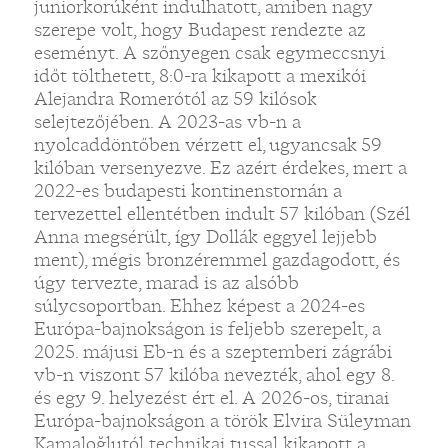
juniorkorúként indulhatott, amiben nagy
szerepe volt, hogy Budapest rendezte az
eseményt. A szőnyegen csak egymeccsnyi
időt tölthetett, 8:0-ra kikapott a mexikói
Alejandra Romerótól az 59 kilósok
selejtezőjében. A 2023-as vb-n a
nyolcaddöntőben vérzett el, ugyancsak 59
kilóban versenyezve. Ez azért érdekes, mert a
2022-es budapesti kontinenstornán a
tervezettel ellentétben indult 57 kilóban (Szél
Anna megsérült, így Dollák eggyel lejjebb
ment), mégis bronzéremmel gazdagodott, és
úgy tervezte, marad is az alsóbb
súlycsoportban. Ehhez képest a 2024-es
Európa-bajnokságon is feljebb szerepelt, a
2025. májusi Eb-n és a szeptemberi zágrábi
vb-n viszont 57 kilóba nevezték, ahol egy 8.
és egy 9. helyezést ért el. A 2026-os, tiranai
Európa-bajnokságon a török Elvira Süleyman
Kamaloğlutól technikai tussal kikapott a