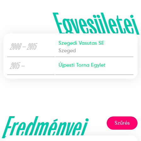
Egyesületei
Szegedi Vasutas SE
2006 — 2015
Szeged
2015 —
Újpesti Torna Egylet
Eredményei
Szűrés