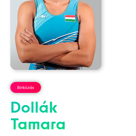
Birkózás
Dollák
Tamara