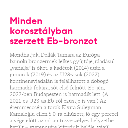
Minden
korosztályban
szerzett Eb-bronzot
Mondhatjuk, Dollák Tamara az Európa-
bajnoki bronzérmek lelkes gyűjtője, ráadásul
„variálja” is őket: a kadétok (2014) után a
juniorok (2019) és az U23-asok (2022)
kontinensviadalán is felállhatott a dobogó
harmadik fokára, sőt első felnőtt-Eb-jén,
2022-ben Budapesten is harmadik lett. (A
2021-es U23-as Eb-ről ezüstje is van.) Az
éremmeccsén a török Elvira Süleyman
Kamaloğlu ellen 5:0-ra elhúzott, jó egy perccel
a vége előtt azonban tusveszélyes helyzetbe
került – szerencsére kifordult belőle, végül