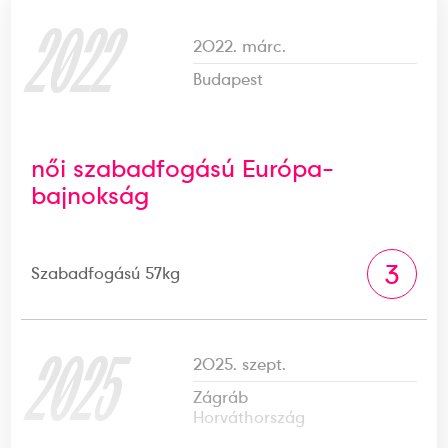
2022
2022. márc.
Budapest
női szabadfogású Európa-
bajnokság
3
Szabadfogású 57kg
2025
2025. szept.
Zágráb
Horváthország