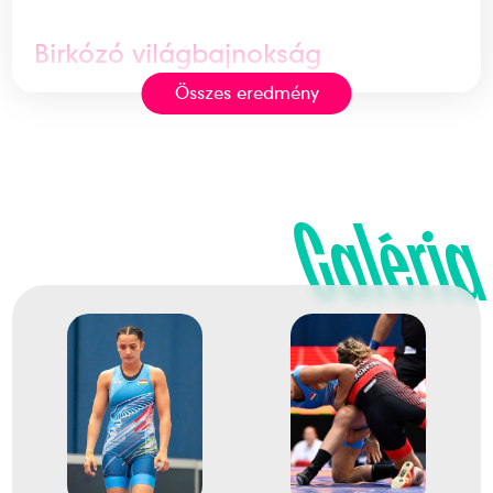
Birkózó világbajnokság
Összes eredmény
9
Szabadfogású 57kg
Galéria
2023
2023. szept.
Belgrád
Szerbia
Birkózás világbajnokság
12
Szabadfogású 59kg