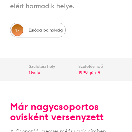
elért harmadik helye.
Európa-bajnokság
1
Születési hely
Születési idő
Gyula
1999. jún. 4.
Már nagycsoportos
ovisként versenyzett
A Csongrád megyei médiumok címben