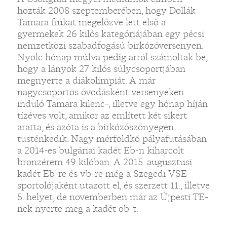
hozták 2008 szeptemberében, hogy Dollák
Tamara fiúkat megelőzve lett első a
gyermekek 26 kilós kategóriájában egy pécsi
nemzetközi szabadfogású birkózóversenyen.
Nyolc hónap múlva pedig arról számoltak be,
hogy a lányok 27 kilós súlycsoportjában
megnyerte a diákolimpiát. A már
nagycsoportos óvodásként versenyeken
induló Tamara kilenc-, illetve egy hónap híján
tízéves volt, amikor az említett két sikert
aratta, és azóta is a birkózószőnyegen
tüsténkedik. Nagy mérföldkő pályafutásában
a 2014-es bulgáriai kadét Eb-n kiharcolt
bronzérem 49 kilóban. A 2015. augusztusi
kadét Eb-re és vb-re még a Szegedi VSE
sportolójaként utazott el, és szerzett 11., illetve
5. helyet, de novemberben már az Újpesti TE-
nek nyerte meg a kadét ob-t.