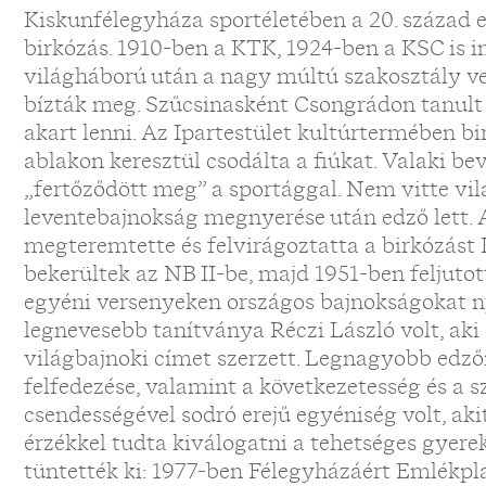
Kiskunfélegyháza sportéletében a 20. század el
birkózás. 1910-ben a KTK, 1924-ben a KSC is ind
világháború után a nagy múltú szakosztály ve
bízták meg. Szűcsinasként Csongrádon tanult a
akart lenni. Az Ipartestület kultúrtermében bi
ablakon keresztül csodálta a fiúkat. Valaki be
„fertőződött meg” a sportággal. Nem vitte vi
leventebajnokság megnyerése után edző lett.
megteremtette és felvirágoztatta a birkózást
bekerültek az NB II-be, majd 1951-ben feljutot
egyéni versenyeken országos bajnokságokat ny
legnevesebb tanítványa Réczi László volt, aki
világbajnoki címet szerzett. Legnagyobb edzői
felfedezése, valamint a következetesség és a s
csendességével sodró erejű egyéniség volt, aki
érzékkel tudta kiválogatni a tehetséges gyere
tüntették ki: 1977-ben Félegyházáért Emlékpl