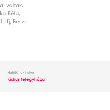
i voltak:
ska Béla,
, ifj, Besze
Halálának helye
Kiskunfélegyháza