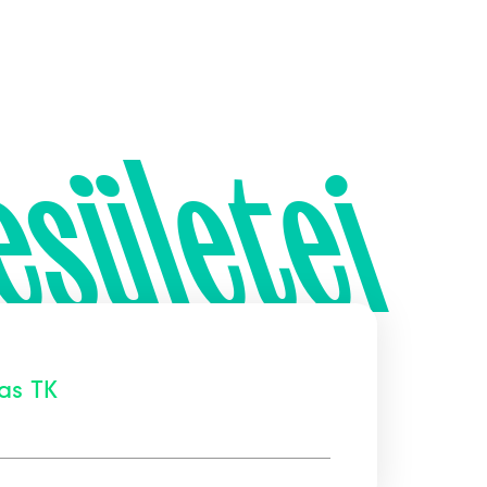
esületei
as TK