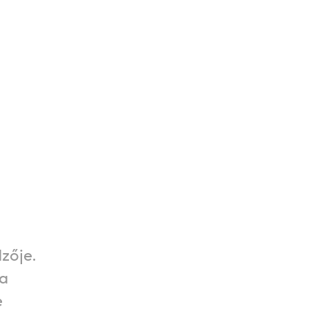
zője.
 a
e