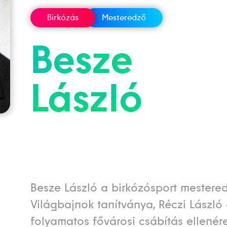
Birkózás
Mesteredző
Besze
László
Besze László a birkózósport mestered
Világbajnok tanítványa, Réczi László
folyamatos fővárosi csábítás ellenér