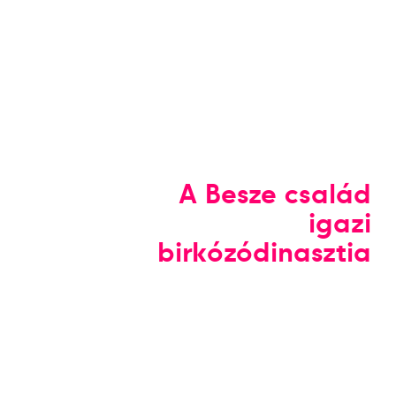
A Besze család
igazi
birkózódinasztia