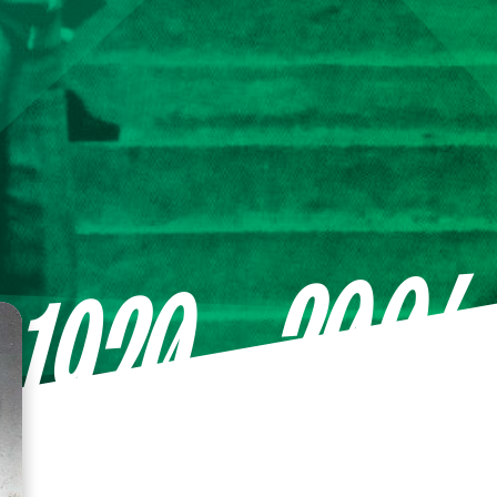
—2004
1920