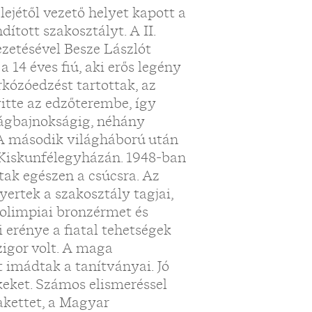
ejétől vezető helyet kapott a
ított szakosztályt. A II.
zetésével Besze Lászlót
 14 éves fiú, aki erős legény
rkózóedzést tartottak, az
vitte az edzőterembe, így
lágbajnokságig, néhány
 A második világháború után
 Kiskunfélegyházán. 1948-ban
tak egészen a csúcsra. Az
ertek a szakosztály tagjai,
 olimpiai bronzérmet és
 erénye a fiatal tehetségek
zigor volt. A maga
t imádtak a tanítványai. Jó
keket. Számos elismeréssel
akettet, a Magyar