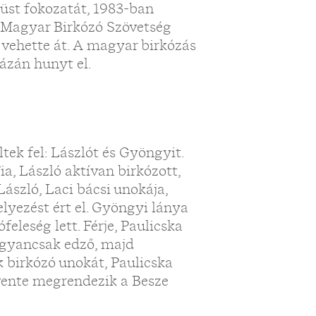
üst fokozatát, 1983-ban
a Magyar Birkózó Szövetség
 vehette át. A magyar birkózás
ázán hunyt el.
tek fel: Lászlót és Gyöngyit.
ia, László aktívan birkózott,
László, Laci bácsi unokája,
elyezést ért el. Gyöngyi lánya
eleség lett. Férje, Paulicska
 ugyancsak edző, majd
k birkózó unokát, Paulicska
vente megrendezik a Besze