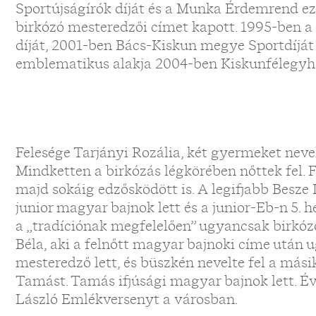
Sportújságírók díját és a Munka Érdemrend ez
birkózó mesteredzői címet kapott. 1995-ben 
díját, 2001-ben Bács-Kiskun megye Sportdíját
emblematikus alakja 2004-ben Kiskunfélegyh
Felesége Tarjányi Rozália, két gyermeket nevel
Mindketten a birkózás légkörében nőttek fel. F
majd sokáig edzősködött is. A legifjabb Besze 
junior magyar bajnok lett és a junior-Eb-n 5. h
a „tradíciónak megfelelően” ugyancsak birkózóf
Béla, aki a felnőtt magyar bajnoki címe után
mesteredző lett, és büszkén nevelte fel a mási
Tamást. Tamás ifjúsági magyar bajnok lett. É
László Emlékversenyt a városban.