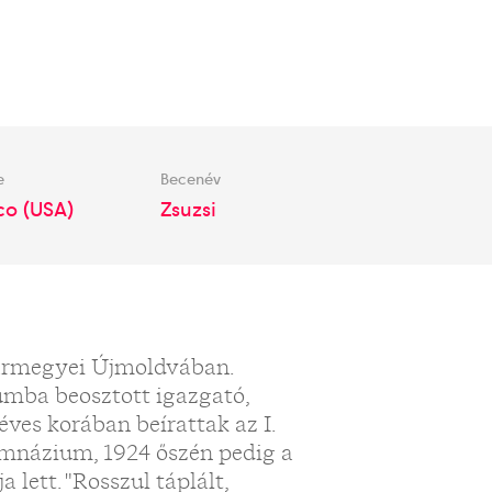
e
Becenév
co (USA)
Zsuzsi
 vármegyei Újmoldvában.
iumba beosztott igazgató,
éves korában beírattak az I.
mnázium, 1924 őszén pedig a
lett. "Rosszul táplált,