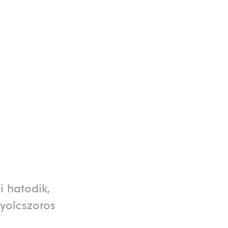
i hatodik,
nyolcszoros