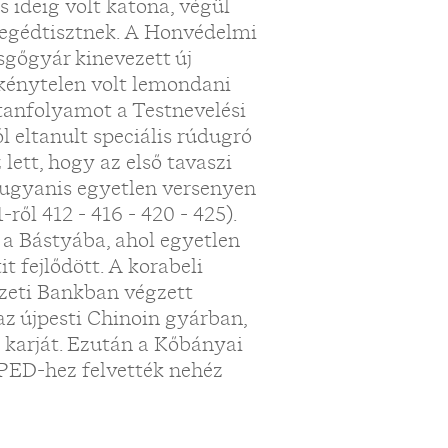
s ideig volt katona, végül
segédtisztnek. A Honvédelmi
sgőgyár kinevezett új
 kénytelen volt lemondani
 tanfolyamot a Testnevelési
 eltanult speciális rúdugró
lett, hogy az első tavaszi
, ugyanis egyetlen versenyen
ről 412 - 416 - 420 - 425).
a Bástyába, ahol egyetlen
 fejlődött. A korabeli
zeti Bankban végzett
az újpesti Chinoin gyárban,
 karját. Ezután a Kőbányai
PED-hez felvették nehéz