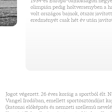
1934-es Európa-bajnokságon negyed
olimpián pedig holtversenyben a ha
volt országos bajnok, ötször javítot
eredményét csak hét év után javíto
Jogot végezett. 26 éves koráig a sportból élt. 
Vangel Irodában, emellett sportösztöndíjat kap
(katonai előképzés és nemzeti szellemű nevelés