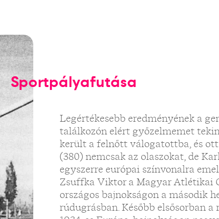
Sportpályafutása
Legértékesebb eredményének a gen
találkozón elért győzelmemet tekint
került a felnőtt válogatottba, és o
(380) nemcsak az olaszokat, de Kar
egyszerre európai színvonalra emel
Zsuffka Viktor a Magyar Atlétikai C
országos bajnokságon a második he
rúdugrásban. Később elsősorban a r