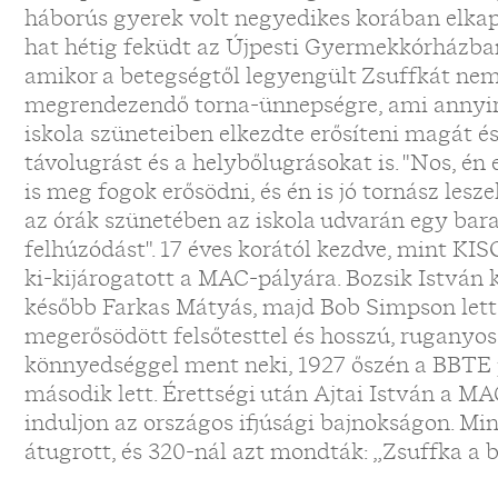
háborús gyerek volt negyedikes korában elkap
hat hétig feküdt az Újpesti Gyermekkórházban
amikor a betegségtől legyengült Zsuffkát nem
megrendezendő torna-ünnepségre, ami annyira
iskola szüneteiben elkezdte erősíteni magát é
távolugrást és a helybőlugrásokat is. "Nos, 
is meg fogok erősödni, és én is jó tornász lesz
az órák szünetében az iskola udvarán egy ba
felhúzódást". 17 éves korától kezdve, mint KIS
ki-kijárogatott a MAC-pályára. Bozsik István k
később Farkas Mátyás, majd Bob Simpson lett 
megerősödött felsőtesttel és hosszú, ruganyos 
könnyedséggel ment neki, 1927 őszén a BBTE p
második lett. Érettségi után Ajtai István a M
induljon az országos ifjúsági bajnokságon. M
átugrott, és 320-nál azt mondták: „Zsuffka a b