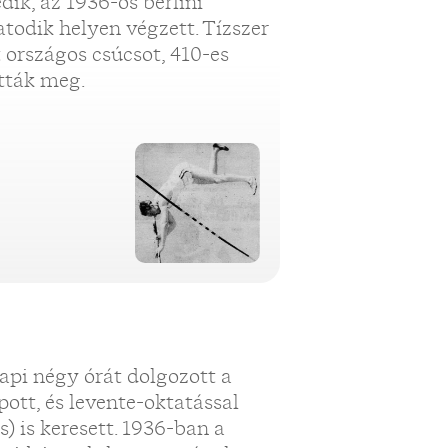
ik, az 1936-os berlini
todik helyen végzett. Tízszer
t országos csúcsot, 410-es
tták meg.
Napi négy órát dolgozott a
ott, és levente-oktatással
) is keresett. 1936-ban a