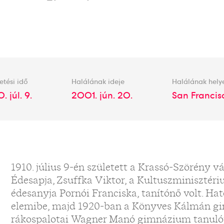
etési idő
Halálának ideje
Halálának hely
0. júl. 9.
2001. jún. 20.
San Francis
1910. július 9-én született a Krassó-Szörény
Édesapja, Zsuffka Viktor, a Kultuszminisztér
édesanyja Pornói Franciska, tanítónő volt. Hat
elemibe, majd 1920-ban a Könyves Kálmán gi
rákospalotai Wagner Manó gimnázium tanulója 