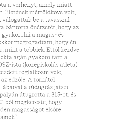
ta a verhenyt, amely miatt
. Életének mérföldköve volt,
 válogatták be a tavasszal
 bántotta önérzetét, hogy az
s gyakorolni a magas- és
én ekkor megfogadtam, hogy én
ek, mint a többiek. Ettől kezdve
rackfa ágán gyakoroltam a
OSZ-ista (középiskolás atléta)
ezdett foglalkozni vele,
az edzője. A tornától
lábaival a rúdugrás játszi
ályán átugrotta a 315-öt, és
AC-ból megkereste, hogy
inden magasságot elsőre
ajnok“.