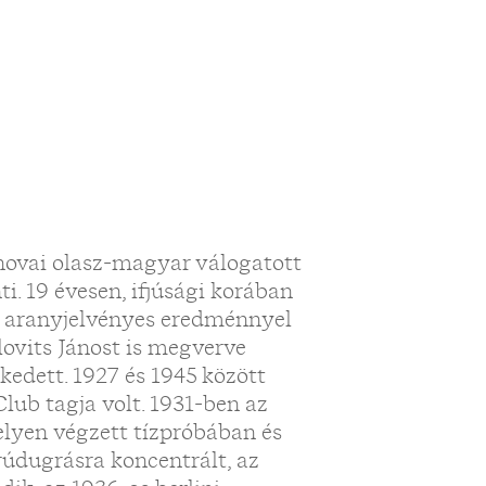
ovai olasz-magyar válogatott
i. 19 évesen, ifjúsági korában
tt aranyjelvényes eredménnyel
lovits Jánost is megverve
kedett. 1927 és 1945 között
lub tagja volt. 1931-ben az
lyen végzett tízpróbában és
údugrásra koncentrált, az