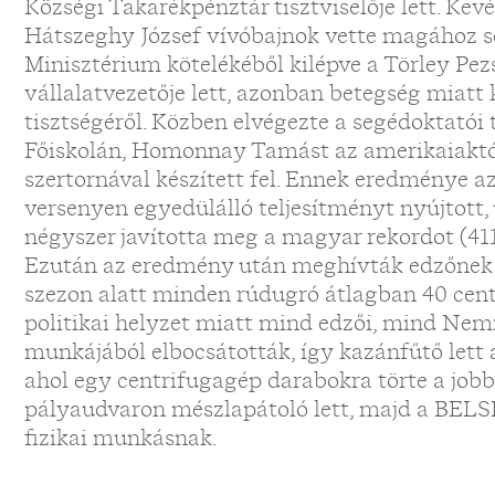
Községi Takarékpénztár tisztviselője lett. Kevé
Hátszeghy József vívóbajnok vette magához 
Minisztérium kötelékéből kilépve a Törley Pez
vállalatvezetője lett, azonban betegség miatt
tisztségéről. Közben elvégezte a segédoktatói
Főiskolán, Homonnay Tamást az amerikaiaktól
szertornával készített fel. Ennek eredménye az 
versenyen egyedülálló teljesítményt nyújtott
négyszer javította meg a magyar rekordot (411-
Ezután az eredmény után meghívták edzőnek 
szezon alatt minden rúdugró átlagban 40 centit
politikai helyzet miatt mind edzői, mind Nem
munkájából elbocsátották, így kazánfűtő lett 
ahol egy centrifugagép darabokra törte a jobb
pályaudvaron mészlapátoló lett, majd a BELS
fizikai munkásnak.