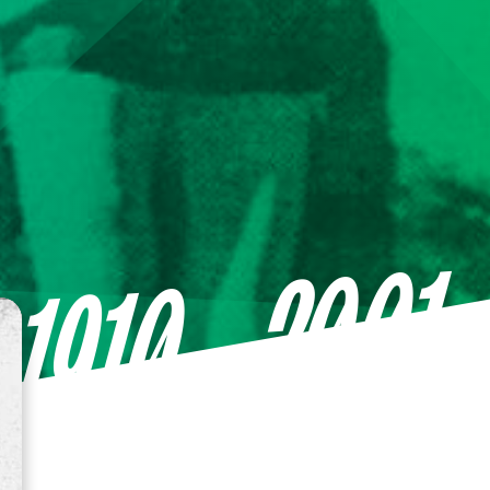
—2001
1910