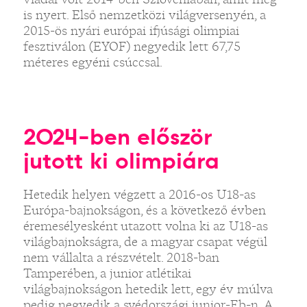
is nyert. Első nemzetközi világversenyén, a
2015-ös nyári európai ifjúsági olimpiai
fesztiválon (EYOF) negyedik lett 67,75
méteres egyéni csúccsal.
2024-ben először
jutott ki olimpiára
Hetedik helyen végzett a 2016-os U18-as
Európa-bajnokságon, és a következő évben
éremesélyesként utazott volna ki az U18-as
világbajnokságra, de a magyar csapat végül
nem vállalta a részvételt. 2018-ban
Tamperében, a junior atlétikai
világbajnokságon hetedik lett, egy év múlva
pedig negyedik a svédországi junior-Eb-n. A