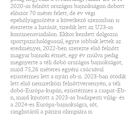
2020-as felnőtt országos bajnokságon dobott
először 70 méter felett, de év végi
epehólyagműtéte a következő szezonban is
éreztette a hatását, tizedik lett az U23-as
kontinensviadalon. Ekkor kezdett dolgozni
sportpszichológussal, egyre jobbak lettek az
eredményei, 2022-ben szerezte első felnőtt
magyar bajnoki érmét, egy év múlva pedig
megnyerte a téli dobó országos bajnokságot,
majd 75,26 méteres egyéni csúcsával
ezüstérmes lett a nyári ob-n. 2023-ban ötödik
lett első nemzetközi felnőttversenyén, a téli
dobó-Európa-kupán, ezüstérmes a csapat-Eb-
n, majd kijutott a 2023-as budapesti világ- és
a 2024-es Európa-bajnokságra, sőt,
ranglistáról a párizsi olimpiára is.