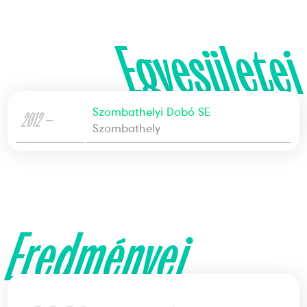
Egyesületei
Szombathelyi Dobó SE
2012 —
Szombathely
Eredményei