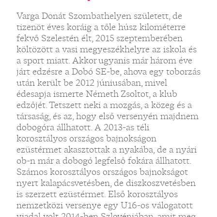
Varga Donát Szombathelyen született, de
tizenöt éves koráig a tőle húsz kilométerre
fekvő Szelestén élt, 2015 szeptemberében
költözött a vasi megyeszékhelyre az iskola és
a sport miatt. Akkor ugyanis már három éve
járt edzésre a Dobó SE-be, ahova egy toborzás
után került be 2012 júniusában, mivel
édesapja ismerte Németh Zsoltot, a klub
edzőjét. Tetszett neki a mozgás, a közeg és a
társaság, és az, hogy első versenyén majdnem
dobogóra állhatott. A 2013-as téli
korosztályos országos bajnokságon
ezüstérmet akasztottak a nyakába, de a nyári
ob-n már a dobogó legfelső fokára állhatott.
Számos korosztályos országos bajnokságot
nyert kalapácsvetésben, de diszkoszvetésben
is szerzett ezüstérmet. Első korosztályos
nemzetközi versenye egy U16-os válogatott
viadal volt 2014-ben Szlovéniában, amit meg