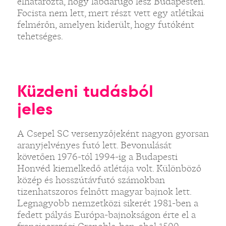
elhatározta, hogy labdarúgó lesz Budapesten.
Focista nem lett, mert részt vett egy atlétikai
felmérőn, amelyen kiderült, hogy futóként
tehetséges.
Küzdeni tudásból
jeles
A Csepel SC versenyzőjeként nagyon gyorsan
aranyjelvényes futó lett. Bevonulását
követően 1976-tól 1994-ig a Budapesti
Honvéd kiemelkedő atlétája volt. Különböző
közép és hosszútávfutó számokban
tizenhatszoros felnőtt magyar bajnok lett.
Legnagyobb nemzetközi sikerét 1981-ben a
fedett pályás Európa-bajnokságon érte el a