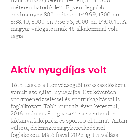
franciaországi Grenoble-ben, ahol 1500
méteren hatodik lett. Egyéni legjobb
eredményei: 800 méteren 1:49.99, 1500-on
3:38.40, 3000-en 7:56.95, 5000-en 14:00.40. A
magyar válogatottnak 48 alkalommal volt
tagja.
Aktív nyugdíjas volt
Tóth László a Honvédségtől törzszászlósként
vonult szolgálati nyugdíjba. Ezt követően
sportmenedzseléssel és sportújságírással is
foglalkozott. Több mint tíz éven keresztül,
2016. március 31-ig vezette a szentendrei
laktanya kiképzési és sportobjektumát. Aztán
váltott, élelmiszer nagykereskedéssel
foglakozott Máté fiával 2023-ig. Hitvallása