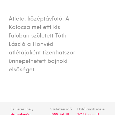
Atléta, középtávfutó. A
Kalocsa melletti kis
faluban született Tóth
László a Honvéd
atlétájaként tizenhatszor
ünnepelhetett bajnoki
elsőséget.
Születési hely
Születési idő
Halálának ideje
Homokmégy
1955. júl. 31.
2025. nov. 11.