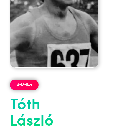
Atlétika
Tóth
László