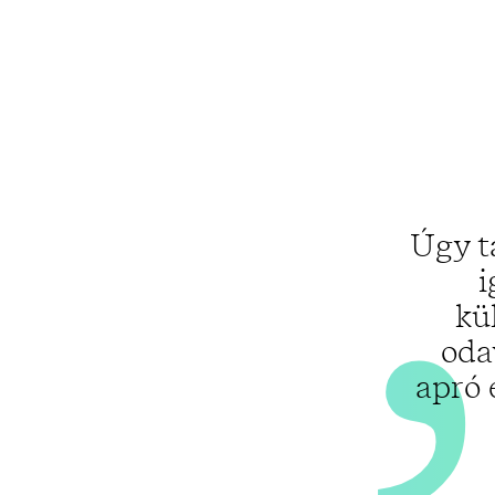
Úgy t
i
kü
oda
apró 