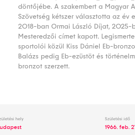
döntőjébe. A szakembert a Magyar At
Szövetség kétszer választotta az év 
2018-ban Ormai László Díjat, 2025-
Mesteredzői címet kapott. Legismert
sportolói közül Kiss Dániel Eb-bronzot
Balázs pedig Eb-ezüstöt és történelm
bronzot szerzett.
zületési hely
Születési idő
udapest
1966. feb. 2