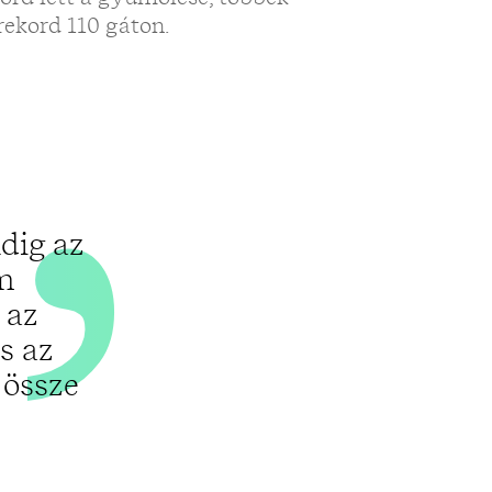
„
ekord 110 gáton.
dig az
am
 az
s az
 össze