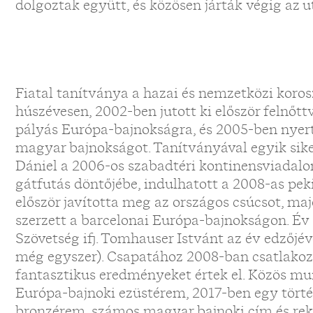
dolgoztak együtt, és közösen járták végig az u
Fiatal tanítványa a hazai és nemzetközi koros
húszévesen, 2002-ben jutott ki először felnőttv
pályás Európa-bajnokságra, és 2005-ben nyert
magyar bajnokságot. Tanítványával egyik siker
Dániel a 2006-os szabadtéri kontinensviadalon
gátfutás döntőjébe, indulhatott a 2008-as pe
először javította meg az országos csúcsot, m
szerzett a barcelonai Európa-bajnokságon. Év
Szövetség ifj. Tomhauser Istvánt az év edzőjé
még egyszer). Csapatához 2008-ban csatlakozot
fantasztikus eredményeket értek el. Közös m
Európa-bajnoki ezüstérem, 2017-ben egy törté
bronzérem, számos magyar bajnoki cím és rek