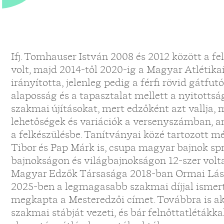
Ifj. Tomhauser István 2008 és 2012 között a fe
volt, majd 2014-től 2020-ig a Magyar Atlétik
irányította, jelenleg pedig a férfi rövid gátfutó
alaposság és a tapasztalat mellett a nyitottsá
szakmai újításokat, mert edzőként azt vallja,
lehetőségek és variációk a versenyszámban, a
a felkészülésbe. Tanítványai közé tartozott m
Tibor és Pap Márk is, csupa magyar bajnok spr
bajnokságon és világbajnokságon 12-szer volt
Magyar Edzők Társasága 2018-ban Ormai László
2025-ben a legmagasabb szakmai díjjal ismer
megkapta a Mesteredzői címet. Továbbra is ak
szakmai stábját vezeti, és bár felnőttatlétákka