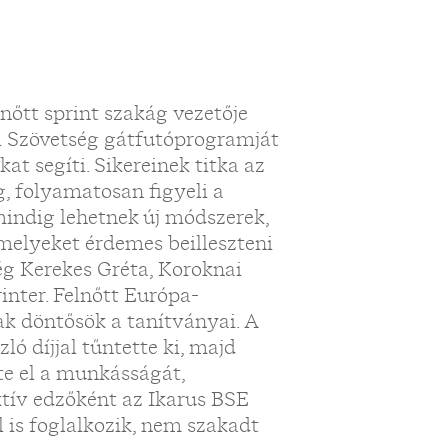
lnőtt sprint szakág vezetője
ai Szövetség gátfutóprogramját
kat segíti. Sikereinek titka az
g, folyamatosan figyeli a
 mindig lehetnek új módszerek,
melyeket érdemes beilleszteni
ég Kerekes Gréta, Koroknai
inter. Felnőtt Európa-
ak döntősök a tanítványai. A
 díjjal tűntette ki, majd
te el a munkásságát,
tív edzőként az Ikarus BSE
l is foglalkozik, nem szakadt