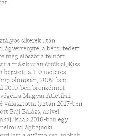
tat.
ztályos sikerek után
ilágversenyre, a bécsi fedett
e meg először a felnőtt
t a másik után érték el, Kiss
 bejutott a 110 méteres
kingi olimpián, 2009-ben
ajd 2010-ben bronzérmet
 végén a Magyar Atlétikai
vé választotta (aztán 2017-ben
t Baji Balázs, akivel
unkájuknak 2016-ban egy
nelmi világbajnoki
ord lett a gyümölcse, többek