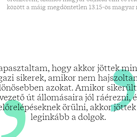
„
között a máig megdöntetlen 13.15-ös magyar r
apasztaltam, hogy akkor jöttek min
gazi sikerek, amikor nem hajszolt
lönösebben azokat. Amikor sikerült
vezető út állomásaira jól ráérezni, é
előrelépéseknek örülni, akkor jöttek
leginkább a dolgok.