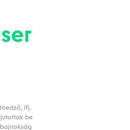
ser
óedző, ifj.
jutottak be
gbajnokság