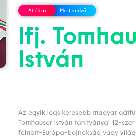
Atlétika
Mesteredző
Ifj.
Tomhau
István
Az egyik legsikeresebb magyar gátfut
Tomhauser István tanítványai 12-szer 
felnőtt-Európa-bajnokság vagy vilá