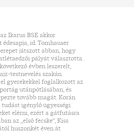
 az Ikarus BSE akkor
t édesapja, id. Tomhauser
szerepet játszott abban, hogy
atlétaedzői pályát választotta.
övetkező évben leszerelt,
ajz-testnevelés szakán.
el gyerekekkel foglalkozott az
sportág utánpótlásában, és
épezte tovább magát. Korán
 tudást igénylő ügyességi
et elérni, ezért a gátfutásra
ban az „első fecske”, Kiss
rától huszonkét éven át