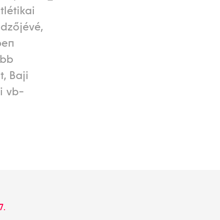
létikai
edzőjévé,
ben
ebb
, Baji
i vb-
7.