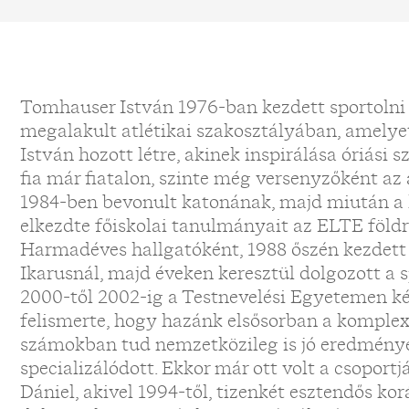
Tomhauser István 1976-ban kezdett sportolni
megalakult atlétikai szakosztályában, amelye
István hozott létre, akinek inspirálása óriási 
fia már fiatalon, szinte még versenyzőként az 
1984-ben bevonult katonának, majd miután a k
elkezdte főiskolai tanulmányait az ELTE földr
Harmadéves hallgatóként, 1988 őszén kezdett 
Ikarusnál, majd éveken keresztül dolgozott a 
2000-től 2002-ig a Testnevelési Egyetemen k
felismerte, hogy hazánk elsősorban a komplex
számokban tud nemzetközileg is jó eredmények
specializálódott. Ekkor már ott volt a csoportjá
Dániel, akivel 1994-től, tizenkét esztendős ko