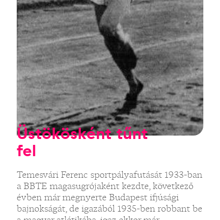
Üstökösként tűnt
fel
Temesvári Ferenc sportpályafutását 1933-ban
a BBTE magasugrójaként kezdte, következő
évben már megnyerte Budapest ifjúsági
bajnokságát, de igazából 1935-ben robbant be
a magyar atlétikába, igaz ekkor már