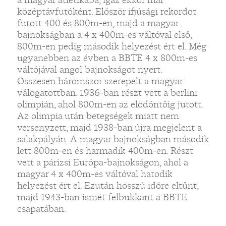
középtávfutóként. Először ifjúsági rekordot
futott 400 és 800m-en, majd a magyar
bajnokságban a 4 x 400m-es váltóval első,
800m-en pedig második helyezést ért el. Még
ugyanebben az évben a BBTE 4 x 800m-es
váltójával angol bajnokságot nyert.
Összesen háromszor szerepelt a magyar
válogatottban. 1936-ban részt vett a berlini
olimpián, ahol 800m-en az elődöntőig jutott.
Az olimpia után betegségek miatt nem
versenyzett, majd 1938-ban újra megjelent a
salakpályán. A magyar bajnokságban második
lett 800m-en és harmadik 400m-en. Részt
vett a párizsi Európa-bajnokságon, ahol a
magyar 4 x 400m-es váltóval hatodik
helyezést ért el. Ezután hosszú időre eltűnt,
majd 1943-ban ismét felbukkant a BBTE
csapatában.