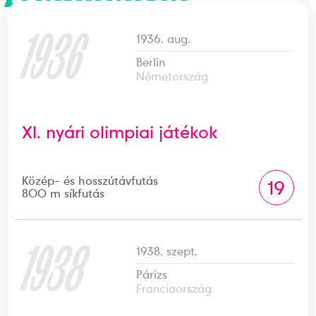
1936
1936. aug.
Berlin
Németország
XI. nyári olimpiai játékok
Közép- és hosszútávfutás
19
800 m síkfutás
1938
1938. szept.
Párizs
Franciaország