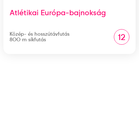
Atlétikai Európa-bajnokság
Közép- és hosszútávfutás
12
800 m síkfutás