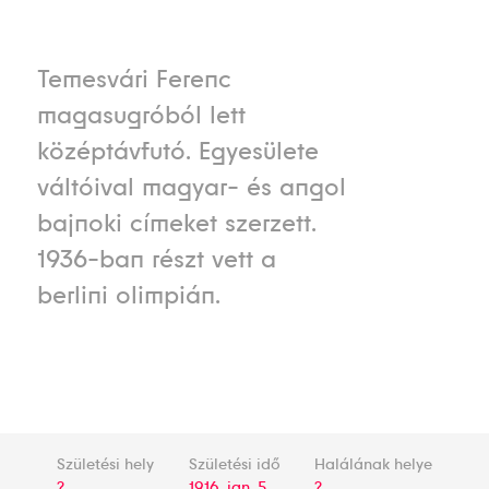
Temesvári Ferenc
magasugróból lett
középtávfutó. Egyesülete
váltóival magyar- és angol
bajnoki címeket szerzett.
1936-ban részt vett a
berlini olimpián.
Születési hely
Születési idő
Halálának helye
?
1916. jan. 5.
?