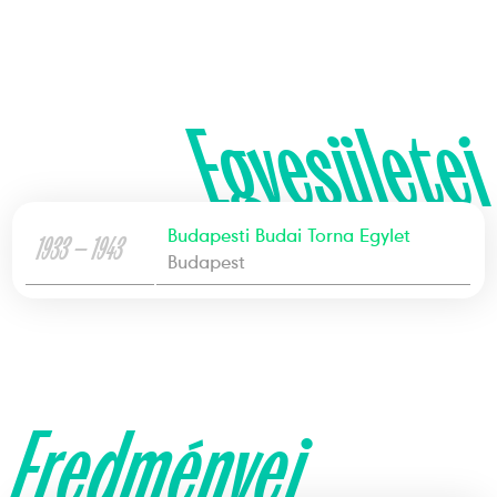
Egyesületei
Budapesti Budai Torna Egylet
1933 — 1943
Budapest
Eredményei