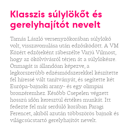
Klasszis súlylökőt és
gerelyhajítót nevelt
Tamás László versenyzőkorában súlylökő
volt, visszavonulása után edzősködött. A VM
Közért edzőjeként rábeszélte Varjú Vilmost,
hogy az ökölvívásról térjen át a súlylökésre.
Önmagát is állandóan képezve, a
legkorszerűbb edzésmódszerekkel készítette
fel híressé vált tanítványát, és segítette két
Európa-bajnoki arany- és egy olimpiai
bronzéremhez. Később Csepelen végzett
hosszú időn keresztül értékes munkát. Itt
fedezte fel már serdülő korában Paragi
Ferencet, akiből azután többszörös bajnok és
világcsúcstartó gerelyhajítót nevelt.