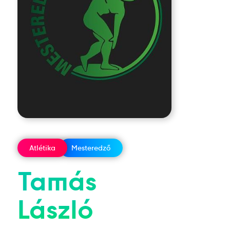
Atlétika
Mesteredző
Tamás
László