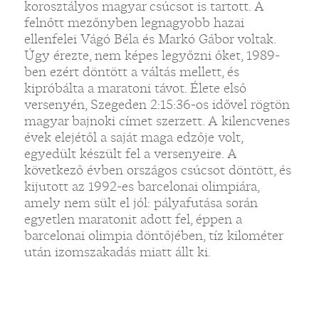
korosztályos magyar csúcsot is tartott. A
felnőtt mezőnyben legnagyobb hazai
ellenfelei Vágó Béla és Markó Gábor voltak.
Úgy érezte, nem képes legyőzni őket, 1989-
ben ezért döntött a váltás mellett, és
kipróbálta a maratoni távot. Élete első
versenyén, Szegeden 2:15:36-os idővel rögtön
magyar bajnoki címet szerzett. A kilencvenes
évek elejétől a saját maga edzője volt,
egyedült készült fel a versenyeire. A
következő évben országos csúcsot döntött, és
kijutott az 1992-es barcelonai olimpiára,
amely nem sült el jól: pályafutása során
egyetlen maratonit adott fel, éppen a
barcelonai olimpia döntőjében, tíz kilométer
után izomszakadás miatt állt ki.