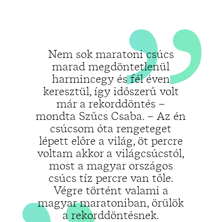
„
Nem sok maratoni csúcs
marad megdöntetlenül
harmincegy és fél éven
keresztül, így időszerű volt
már a rekorddöntés –
mondta Szűcs Csaba. – Az én
csúcsom óta rengeteget
lépett előre a világ, öt percre
voltam akkor a világcsúcstól,
most a magyar országos
csúcs tíz percre van tőle.
Végre történt valami a
magyar maratoniban, örülök
a rekorddöntésnek.