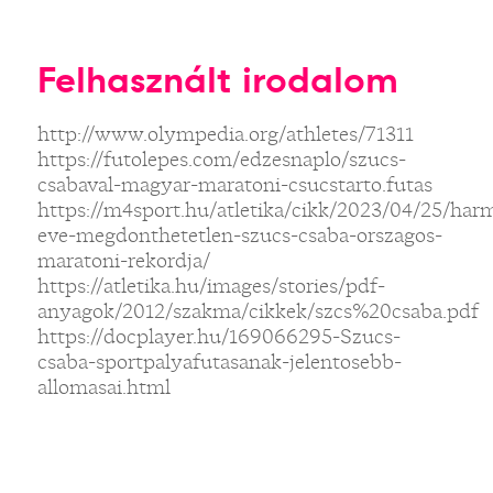
Felhasznált irodalom
http://www.olympedia.org/athletes/71311
https://futolepes.com/edzesnaplo/szucs-
csabaval-magyar-maratoni-csucstarto.futas
https://m4sport.hu/atletika/cikk/2023/04/25/har
eve-megdonthetetlen-szucs-csaba-orszagos-
maratoni-rekordja/
https://atletika.hu/images/stories/pdf-
anyagok/2012/szakma/cikkek/szcs%20csaba.pdf
https://docplayer.hu/169066295-Szucs-
csaba-sportpalyafutasanak-jelentosebb-
allomasai.html