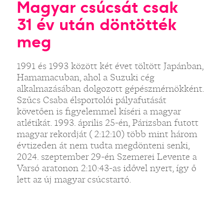
Magyar csúcsát csak
31 év után döntötték
meg
1991 és 1993 között két évet töltött Japánban,
„
Hamamacuban, ahol a Suzuki cég
alkalmazásában dolgozott gépészmérnökként.
Szűcs Csaba élsportolói pályafutását
követően is figyelemmel kíséri a magyar
atlétikát. 1993. április 25-én, Párizsban futott
magyar rekordját ( 2:12:10) több mint három
évtizeden át nem tudta megdönteni senki,
2024. szeptember 29-én Szemerei Levente a
Varsó aratonon 2:10:43-as idővel nyert, így ő
lett az új magyar csúcstartó.