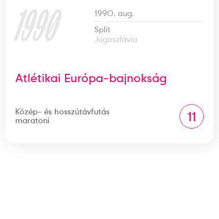
1990
1990. aug.
Split
Jugoszlávia
Atlétikai Európa-bajnokság
Közép- és hosszútávfutás
11
maratoni