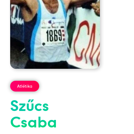
Atlétika
Szűcs
Csaba