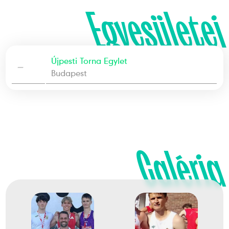
Egyesületei
Újpesti Torna Egylet
—
Budapest
Galéria