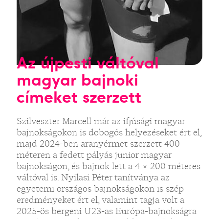
Az újpesti váltóval
magyar bajnoki
címeket szerzett
Szilveszter Marcell már az ifjúsági magyar
bajnokságokon is dobogós helyezéseket ért el,
majd 2024-ben aranyérmet szerzett 400
méteren a fedett pályás junior magyar
bajnokságon, és bajnok lett a 4 × 200 méteres
váltóval is. Nyilasi Péter tanítványa az
egyetemi országos bajnokságokon is szép
eredményeket ért el, valamint tagja volt a
2025-ös bergeni U23-as Európa-bajnokságra