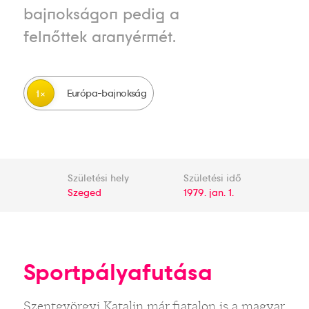
bajnokságon pedig a
felnőttek aranyérmét.
Európa-bajnokság
1
Születési hely
Születési idő
Szeged
1979. jan. 1.
Sportpályafutása
Szentgyörgyi Katalin már fiatalon is a magyar