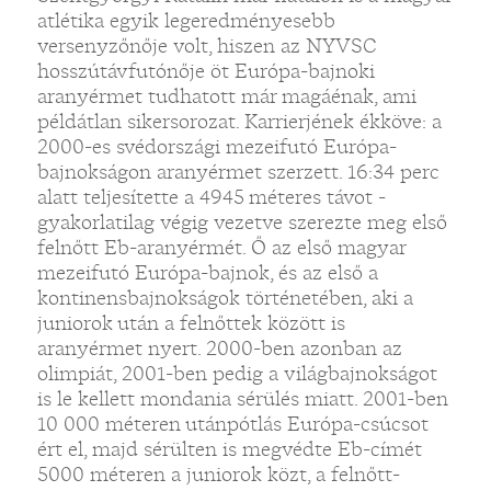
atlétika egyik legeredményesebb
versenyzőnője volt, hiszen az NYVSC
hosszútávfutónője öt Európa-bajnoki
aranyérmet tudhatott már magáénak, ami
példátlan sikersorozat. Karrierjének ékköve: a
2000-es svédországi mezeifutó Európa-
bajnokságon aranyérmet szerzett. 16:34 perc
alatt teljesítette a 4945 méteres távot -
gyakorlatilag végig vezetve szerezte meg első
felnőtt Eb-aranyérmét. Ő az első magyar
mezeifutó Európa-bajnok, és az első a
kontinensbajnokságok történetében, aki a
juniorok után a felnőttek között is
aranyérmet nyert. 2000-ben azonban az
olimpiát, 2001-ben pedig a világbajnokságot
is le kellett mondania sérülés miatt. 2001-ben
10 000 méteren utánpótlás Európa-csúcsot
ért el, majd sérülten is megvédte Eb-címét
5000 méteren a juniorok közt, a felnőtt-