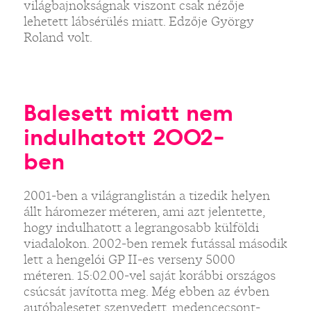
világbajnokságnak viszont csak nézője
lehetett lábsérülés miatt. Edzője György
Roland volt.
Balesett miatt nem
indulhatott 2002-
ben
2001-ben a világranglistán a tizedik helyen
állt háromezer méteren, ami azt jelentette,
hogy indulhatott a legrangosabb külföldi
viadalokon. 2002-ben remek futással második
lett a hengelói GP II-es verseny 5000
méteren. 15:02.00-vel saját korábbi országos
csúcsát javította meg. Még ebben az évben
autóbalesetet szenvedett, medencecsont-