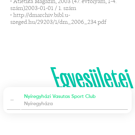
• Atlétika Magazin, 2003 (47. évfolyam, 1-4.
szám)2003-01-01 / 1. szám
• http://dmarchiv.bibl.u-
szeged.hu/29203/1/dm_2006_234.pdf
Egyesületei
Nyíregyházi Vasutas Sport Club
—
Nyíregyháza