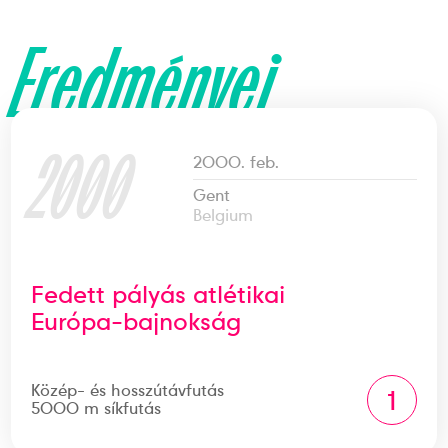
Eredményei
2000
2000. feb.
Gent
Belgium
Fedett pályás atlétikai
Európa-bajnokság
Közép- és hosszútávfutás
1
5000 m síkfutás