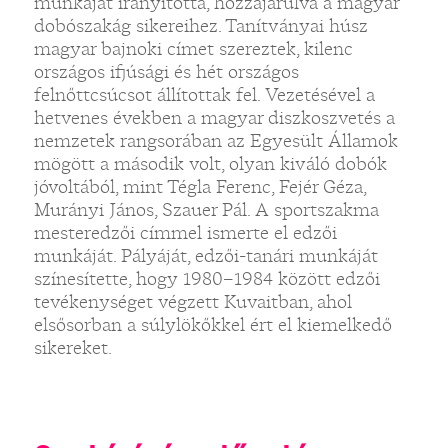
munkáját irányította, hozzájárulva a magyar
dobószakág sikereihez. Tanítványai húsz
magyar bajnoki címet szereztek, kilenc
országos ifjúsági és hét országos
felnőttcsúcsot állítottak fel. Vezetésével a
hetvenes években a magyar diszkoszvetés a
nemzetek rangsorában az Egyesült Államok
mögött a második volt, olyan kiváló dobók
jóvoltából, mint Tégla Ferenc, Fejér Géza,
Murányi János, Szauer Pál. A sportszakma
mesteredzői címmel ismerte el edzői
munkáját. Pályáját, edzői-tanári munkáját
színesítette, hogy 1980–1984 között edzői
tevékenységet végzett Kuvaitban, ahol
elsősorban a súlylökőkkel ért el kiemelkedő
sikereket.