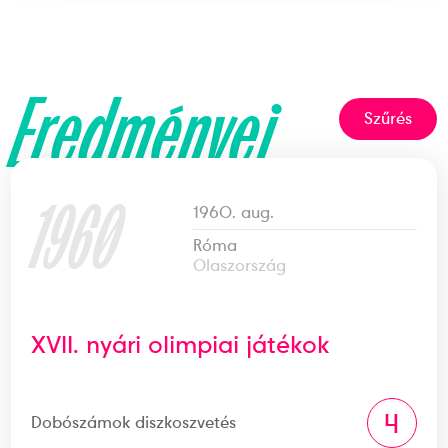
Eredményei
Szűrés
1960
1960. aug.
Róma
Olaszország
XVII. nyári olimpiai játékok
4
Dobószámok diszkoszvetés