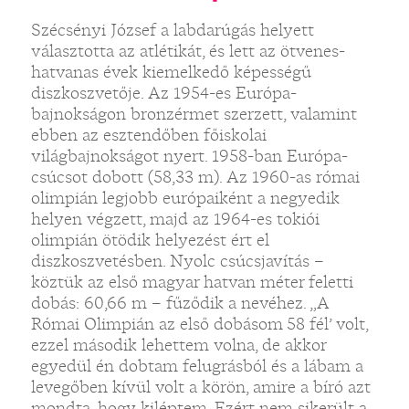
Szécsényi József a labdarúgás helyett
választotta az atlétikát, és lett az ötvenes-
hatvanas évek kiemelkedő képességű
diszkoszvetője. Az 1954-es Európa-
bajnokságon bronzérmet szerzett, valamint
ebben az esztendőben főiskolai
világbajnokságot nyert. 1958-ban Európa-
csúcsot dobott (58,33 m). Az 1960-as római
olimpián legjobb európaiként a negyedik
helyen végzett, majd az 1964-es tokiói
olimpián ötödik helyezést ért el
diszkoszvetésben. Nyolc csúcsjavítás –
köztük az első magyar hatvan méter feletti
dobás: 60,66 m – fűződik a nevéhez. „A
Római Olimpián az első dobásom 58 fél’ volt,
ezzel második lehettem volna, de akkor
egyedül én dobtam felugrásból és a lábam a
levegőben kívül volt a körön, amire a bíró azt
mondta, hogy kiléptem. Ezért nem sikerült a