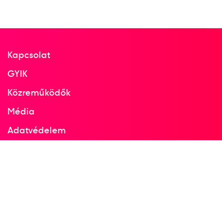
1958
1958. aug.
Stockholm
Kapcsolat
Svédország
GYIK
Közreműködők
Atlétikai Európa-bajnokság
Média
Adatvédelem
8
Dobószámok diszkoszvetés
Facebook
Instagram