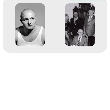
Atlétikai Európa-bajnokság
3
Dobószámok diszkoszvetés
1962
1962. szept.
Belgrád
Jugoszlávia
Atlétikai Európa-bajnokság
6
Dobószámok diszkoszvetés