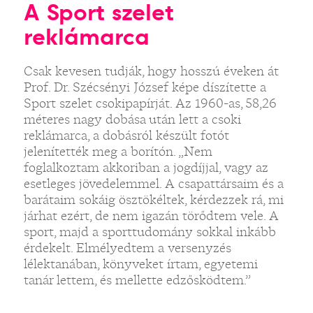
A Sport szelet
reklámarca
Csak kevesen tudják, hogy hosszú éveken át
Prof. Dr. Szécsényi József képe díszítette a
Sport szelet csokipapírját. Az 1960-as, 58,26
méteres nagy dobása után lett a csoki
reklámarca, a dobásról készült fotót
jelenítették meg a borítón. „Nem
foglalkoztam akkoriban a jogdíjjal, vagy az
esetleges jövedelemmel. A csapattársaim és a
barátaim sokáig ösztökéltek, kérdezzek rá, mi
járhat ezért, de nem igazán törődtem vele. A
sport, majd a sporttudomány sokkal inkább
érdekelt. Elmélyedtem a versenyzés
lélektanában, könyveket írtam, egyetemi
tanár lettem, és mellette edzősködtem.”