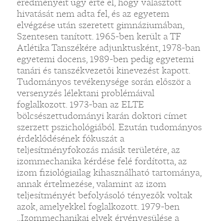
eredményeit úgy érte el, hogy választott
hivatását nem adta fel, és az egyetem
elvégzése után szeretett gimnáziumában,
Szentesen tanított. 1965-ben került a TF
Atlétika Tanszékére adjunktusként, 1978-ban
egyetemi docens, 1989-ben pedig egyetemi
tanári és tanszékvezetői kinevezést kapott.
Tudományos tevékenysége során először a
versenyzés lélektani problémáival
foglalkozott. 1973-ban az ELTE
bölcsészettudományi karán doktori címet
szerzett pszichológiából. Ezután tudományos
érdeklődésének fókuszát a
teljesítményfokozás másik területére, az
izommechanika kérdése felé fordította, az
izom fiziológiailag kihasználható tartománya,
annak értelmezése, valamint az izom
teljesítményét befolyásoló tényezők voltak
azok, amelyekkel foglalkozott. 1979-ben
„Izommechanikai elvek érvényesülése a