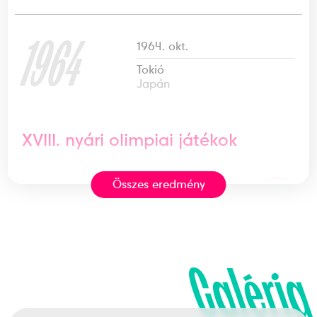
1964
1964. okt.
Tokió
Japán
XVIII. nyári olimpiai játékok
Összes eredmény
5
Dobószámok diszkoszvetés
1954
1954. aug.
Galéria
Bern
Svájc