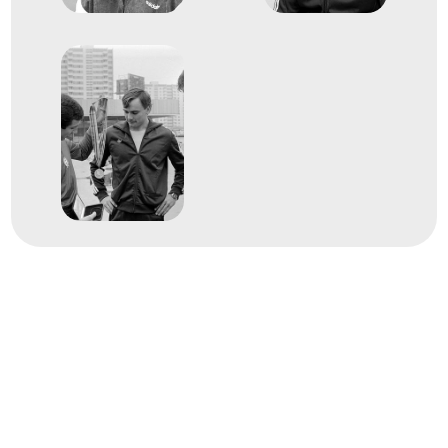
1983
1983. márc.
Budapest
Fedett pályás atlétikai
Európa-bajnokság
1
Ugrószámok távolugrás
1985
1985. márc.
Athén