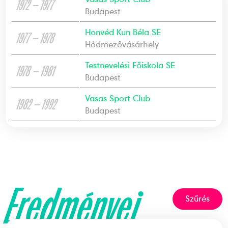
1972 — 1977
Budapest
Honvéd Kun Béla SE
1977 — 1978
Hódmezővásárhely
Testnevelési Főiskola SE
1978 — 1981
Budapest
Vasas Sport Club
1982 — 1992
Budapest
Eredményei
Szűrés