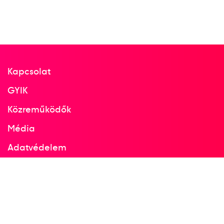
Görögország
Fedett pályás atlétikai
Európa-bajnokság
Kapcsolat
GYIK
2
Ugrószámok távolugrás
Közreműködők
Média
1986
1986. feb.
Adatvédelem
Madrid
Facebook
Spanyolország
Instagram
Fedett pályás atlétikai
Európa-bajnokság