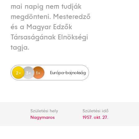
mai napig nem tudják
megdönteni. Mesteredző
és a Magyar Edzők
Társaságának Elnökségi
tagja.
Európa-bajnokság
2
3
1
Születési hely
Születési idő
Nagymaros
1957. okt. 27.