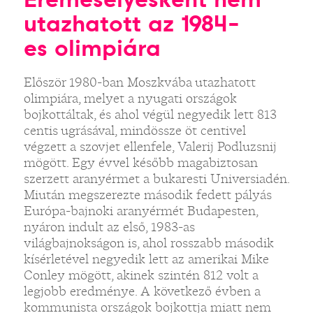
utazhatott az 1984-
es olimpiára
Először 1980-ban Moszkvába utazhatott
olimpiára, melyet a nyugati országok
bojkottáltak, és ahol végül negyedik lett 813
centis ugrásával, mindössze öt centivel
végzett a szovjet ellenfele, Valerij Podluzsnij
mögött. Egy évvel később magabiztosan
szerzett aranyérmet a bukaresti Universiadén.
Miután megszerezte második fedett pályás
Európa-bajnoki aranyérmét Budapesten,
nyáron indult az első, 1983-as
világbajnokságon is, ahol rosszabb második
kísérletével negyedik lett az amerikai Mike
Conley mögött, akinek szintén 812 volt a
legjobb eredménye. A következő évben a
kommunista országok bojkottja miatt nem