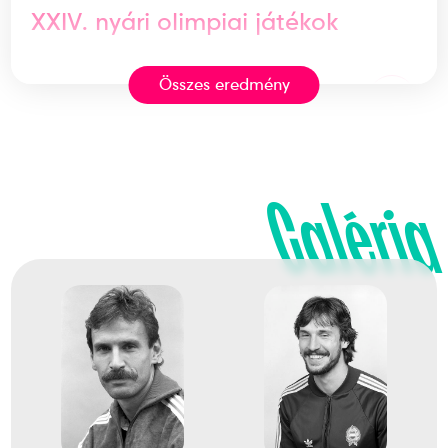
XXIV. nyári olimpiai játékok
Összes eredmény
6
Ugrószámok távolugrás
1978
1978. márc.
Galéria
Milánó
Olaszország
Fedett pályás atlétikai
Európa-bajnokság
1
Ugrószámok távolugrás