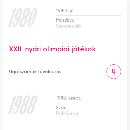
1980
1980. júl.
Moszkva
Szovjetunió
XXII. nyári olimpiai játékok
4
Ugrószámok távolugrás
1988
1988. szept.
Szöul
Dél-Korea