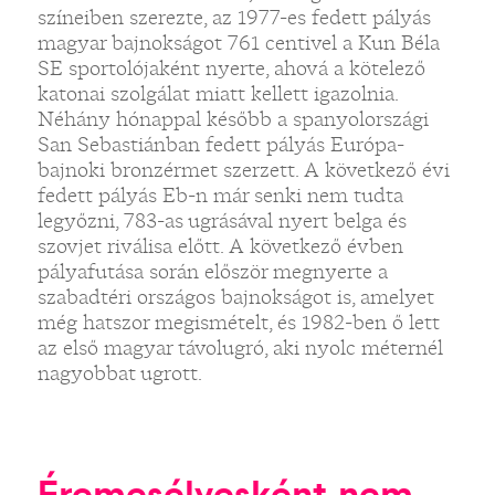
színeiben szerezte, az 1977-es fedett pályás
magyar bajnokságot 761 centivel a Kun Béla
SE sportolójaként nyerte, ahová a kötelező
katonai szolgálat miatt kellett igazolnia.
Néhány hónappal később a spanyolországi
San Sebastiánban fedett pályás Európa-
bajnoki bronzérmet szerzett. A következő évi
fedett pályás Eb-n már senki nem tudta
legyőzni, 783-as ugrásával nyert belga és
szovjet riválisa előtt. A következő évben
pályafutása során először megnyerte a
szabadtéri országos bajnokságot is, amelyet
még hatszor megismételt, és 1982-ben ő lett
az első magyar távolugró, aki nyolc méternél
nagyobbat ugrott.
Éremesélyesként nem