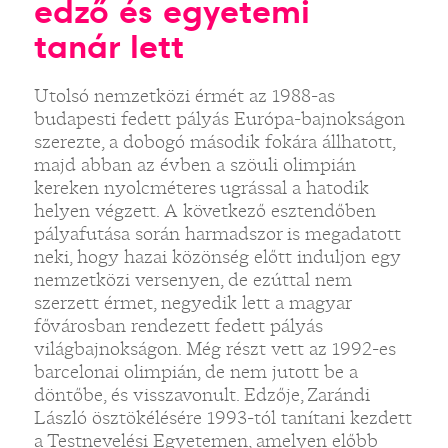
edző és egyetemi
tanár lett
Utolsó nemzetközi érmét az 1988-as
budapesti fedett pályás Európa-bajnokságon
szerezte, a dobogó második fokára állhatott,
majd abban az évben a szöuli olimpián
kereken nyolcméteres ugrással a hatodik
helyen végzett. A következő esztendőben
pályafutása során harmadszor is megadatott
neki, hogy hazai közönség előtt induljon egy
nemzetközi versenyen, de ezúttal nem
szerzett érmet, negyedik lett a magyar
fővárosban rendezett fedett pályás
világbajnokságon. Még részt vett az 1992-es
barcelonai olimpián, de nem jutott be a
döntőbe, és visszavonult. Edzője, Zarándi
László ösztökélésére 1993-tól tanítani kezdett
a Testnevelési Egyetemen, amelyen előbb