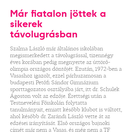
Már fiatalon jöttek a
sikerek
távolugrásban
Szalma László már általános iskolában
megismerkedett a távolugrással, tizennégy
éves korában pedig megnyerte az úttörő-
olimpia országos döntőjét. Ezután, 1972-ben a
Vasashoz igazolt, ezzel párhuzamosan a
budapesti Petőfi Sándor Gimnázium
sporttagozatos osztályába járt, itt dr. Schulek
Ágoston volt az edzője. Érettségi után a
Testnevelési Főiskolán folytatta
tanulmányait, emiatt később klubot is váltott,
ahol később dr. Zarándi László vette át az
edzései irányítását. Első országos bajnoki
címét már nem a Vasas, és még nem a TF