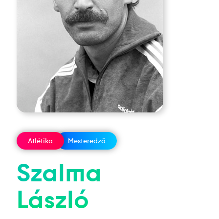
Atlétika
Mesteredző
Szalma
László