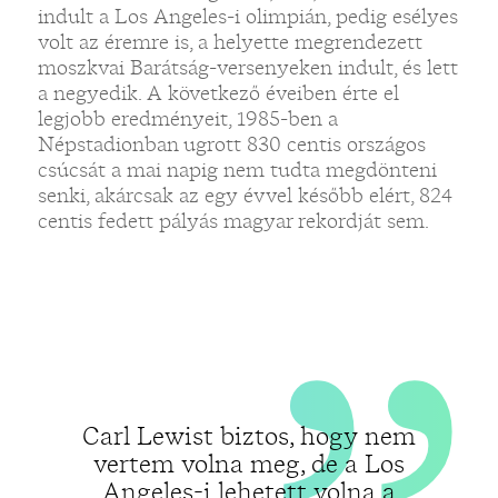
„
indult a Los Angeles-i olimpián, pedig esélyes
volt az éremre is, a helyette megrendezett
moszkvai Barátság-versenyeken indult, és lett
a negyedik. A következő éveiben érte el
legjobb eredményeit, 1985-ben a
Népstadionban ugrott 830 centis országos
csúcsát a mai napig nem tudta megdönteni
senki, akárcsak az egy évvel később elért, 824
centis fedett pályás magyar rekordját sem.
Carl Lewist biztos, hogy nem
vertem volna meg, de a Los
Angeles-i lehetett volna a