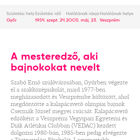
Születési hely
Születési idő
Halálának ideje
Halálának helye
Győr
1954. szept. 24.
2005. máj. 23.
Veszprém
A mesteredző, aki
bajnokokat nevelt
Szabó Ernő szülővárosában, Győrben végezte
el a szakközépiskolát, majd 1977-ben
megházasodott és Veszprémbe költözött, ahol
megdöntötte a kalapácsvető olimpiai bajnok
Csermák József megyei csúcsát. Kalapácsvető
edzőként a Veszprémi Vegyipari Egyetemi és
Diák Atlétikai Clubban (VEDAC) kezdett
dolgozni 1980-ban, 1985-ben pedig elvégezte
a Testnevelési Főiskolát. Legismertebb