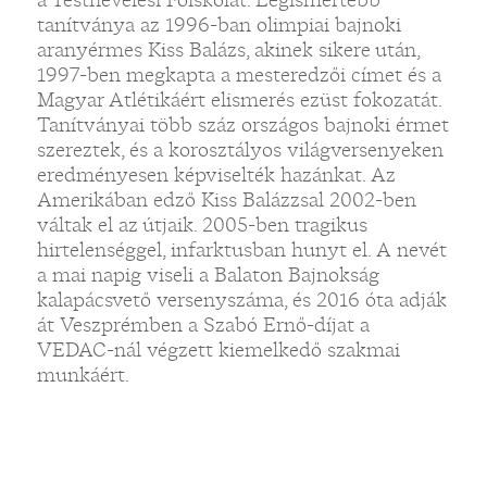
tanítványa az 1996-ban olimpiai bajnoki
aranyérmes Kiss Balázs, akinek sikere után,
1997-ben megkapta a mesteredzői címet és a
Magyar Atlétikáért elismerés ezüst fokozatát.
Tanítványai több száz országos bajnoki érmet
szereztek, és a korosztályos világversenyeken
eredményesen képviselték hazánkat. Az
Amerikában edző Kiss Balázzsal 2002-ben
váltak el az útjaik. 2005-ben tragikus
hirtelenséggel, infarktusban hunyt el. A nevét
a mai napig viseli a Balaton Bajnokság
kalapácsvető versenyszáma, és 2016 óta adják
át Veszprémben a Szabó Ernő-díjat a
VEDAC-nál végzett kiemelkedő szakmai
munkáért.