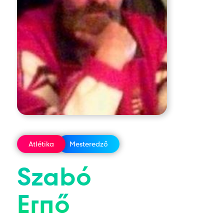
Atlétika
Mesteredző
Szabó
Ernő