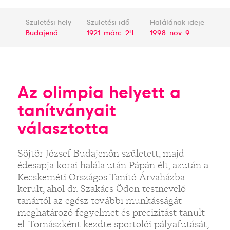
Születési hely
Születési idő
Halálának ideje
Budajenő
1921. márc. 24.
1998. nov. 9.
Az olimpia helyett a
tanítványait
választotta
Söjtör József Budajenőn született, majd
édesapja korai halála után Pápán élt, azután a
Kecskeméti Országos Tanító Árvaházba
került, ahol dr. Szakács Ödön testnevelő
tanártól az egész további munkásságát
meghatározó fegyelmet és precizitást tanult
el. Tornászként kezdte sportolói pályafutását,