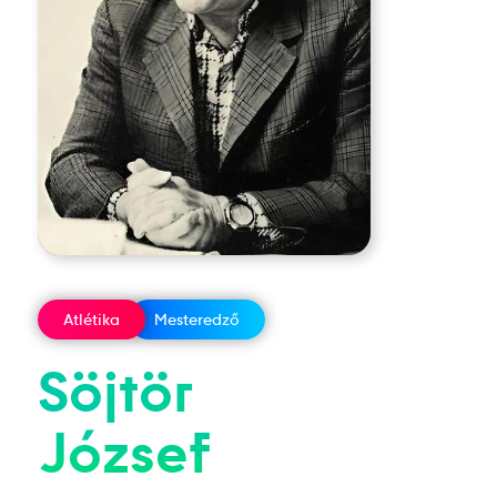
Atlétika
Mesteredző
Söjtör
József