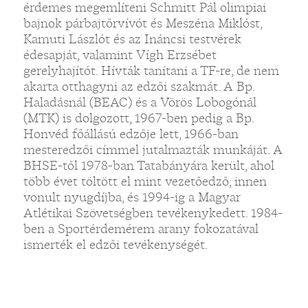
érdemes megemlíteni Schmitt Pál olimpiai
bajnok párbajtőrvívót és Meszéna Miklóst,
Kamuti Lászlót és az Ináncsi testvérek
édesapját, valamint Vígh Erzsébet
gerelyhajítót. Hívták tanítani a TF-re, de nem
akarta otthagyni az edzői szakmát. A Bp.
„
Haladásnál (BEAC) és a Vörös Lobogónál
(MTK) is dolgozott, 1967-ben pedig a Bp.
Honvéd főállású edzője lett, 1966-ban
mesteredzői címmel jutalmazták munkáját. A
BHSE-től 1978-ban Tatabányára került, ahol
több évet töltött el mint vezetőedző, innen
vonult nyugdíjba, és 1994-ig a Magyar
Atlétikai Szövetségben tevékenykedett. 1984-
ben a Sportérdemérem arany fokozatával
ismerték el edzői tevékenységét.