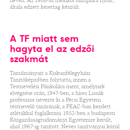
nevelt. Az 1968-as mexikói olimpiára nyolc,
általa edzett kerettag készült.
A TF miatt sem
hagyta el az edzői
szakmát
Tanulmányait a Kiskunfélegyházi
Tanítóképzőben folytatta, innen a
Testnevelési Főiskolára ment, amelynek
elvégzése után, 1947-ben, a híres Lissák
professzor nevezte ki a Pécsi Egyetem
testnevelő tanárának, a PEAC-ban kezdett
atlétákkal foglalkozni. 1952-ben a budapesti
Közgazdaságtudományi Egyetemre került,
ahol 1967-ig tanított. Neves tanítványai közül