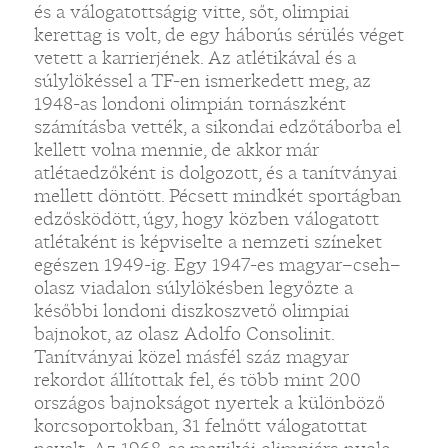
és a válogatottságig vitte, sőt, olimpiai
kerettag is volt, de egy háborús sérülés véget
vetett a karrierjének. Az atlétikával és a
súlylökéssel a TF-en ismerkedett meg, az
1948-as londoni olimpián tornászként
számításba vették, a sikondai edzőtáborba el
kellett volna mennie, de akkor már
atlétaedzőként is dolgozott, és a tanítványai
mellett döntött. Pécsett mindkét sportágban
edzősködött, úgy, hogy közben válogatott
atlétaként is képviselte a nemzeti színeket
egészen 1949-ig. Egy 1947-es magyar–cseh–
olasz viadalon súlylökésben legyőzte a
későbbi londoni diszkoszvető olimpiai
bajnokot, az olasz Adolfo Consolinit.
Tanítványai közel másfél száz magyar
rekordot állítottak fel, és több mint 200
országos bajnokságot nyertek a különböző
korcsoportokban, 31 felnőtt válogatottat