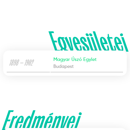
Egyesületei
Magyar Úszó Egylet
1898 — 1902
Budapest
Eredményei