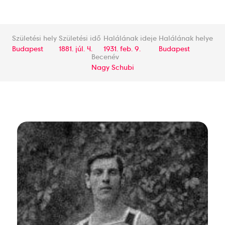
Születési hely
Születési idő
Halálának ideje
Halálának helye
Budapest
1881. júl. 4.
1931. feb. 9.
Budapest
Becenév
Nagy Schubi