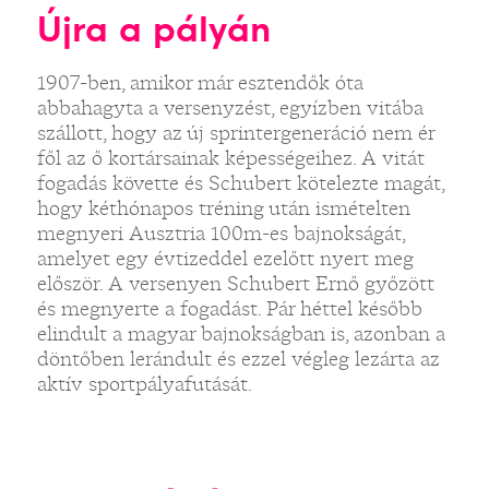
Újra a pályán
1907-ben, amikor már esztendők óta
abbahagyta a versenyzést, egyízben vitába
szállott, hogy az új sprintergeneráció nem ér
fől az ő kortársainak képességeihez. A vitát
fogadás követte és Schubert kötelezte magát,
hogy kéthónapos tréning után ismételten
megnyeri Ausztria 100m-es bajnokságát,
amelyet egy évtizeddel ezelőtt nyert meg
először. A versenyen Schubert Ernő győzött
és megnyerte a fogadást. Pár héttel később
elindult a magyar bajnokságban is, azonban a
döntőben lerándult és ezzel végleg lezárta az
aktív sportpályafutását.