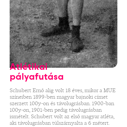
Atlétikai
pályafutása
Schubert Ernő alig volt 18 éves, mikor a MUE
színeiben 1899-ben magyar bajnoki címet
szerzett 100y-on és távolugrásban. 1900-ban
100y-on, 1901-ben pedig távolugrásban
ismételt. Schubert volt az első magyar atléta,
aki távolugrásban túlszárnyalta a 6 métert.