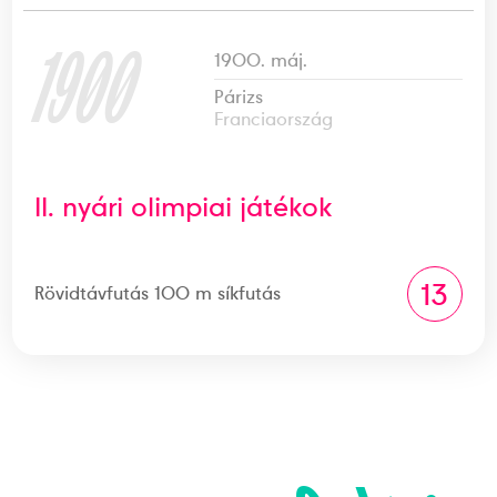
1900
1900. máj.
Párizs
Franciaország
II. nyári olimpiai játékok
13
Rövidtávfutás 100 m síkfutás