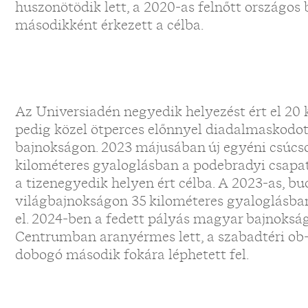
huszonötödik lett, a 2020-as felnőtt országos
másodikként érkezett a célba.
Az Universiadén negyedik helyezést ért el 20 
pedig közel ötperces előnnyel diadalmaskodot
bajnokságon. 2023 májusában új egyéni csúcsot (
kilométeres gyaloglásban a podebradyi csapa
a tizenegyedik helyen ért célba. A 2023-as, bu
világbajnokságon 35 kilométeres gyaloglásban
el. 2024-ben a fedett pályás magyar bajnokság
Centrumban aranyérmes lett, a szabadtéri ob
dobogó második fokára léphetett fel.