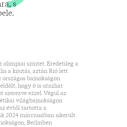
ra, s
ele.
z olimpiai szintet. Eredetileg a
is a kijutás, aztán Rió lett
az országos bajnokságon
 eldőlt, hogy ő is utazhat
 szerezve ezzel. Végül az
létikai világbajnokságon
az évtől tartotta a
sak 2024 márciusában sikerült
nokságon, Berlinben