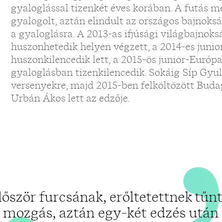
„
gyaloglással tizenkét éves korában. A futás me
gyalogolt, aztán elindult az országos bajnokság
a gyaloglásra. A 2013-as ifjúsági világbajnok
huszonhetedik helyen végzett, a 2014-es junio
huszonkilencedik lett, a 2015-ös junior-Euró
gyaloglásban tizenkilencedik. Sokáig Síp Gyul
versenyekre, majd 2015-ben felköltözött Budap
Urbán Ákos lett az edzője.
lőször furcsának, erőltetettnek tűnt
mozgás, aztán egy-két edzés után