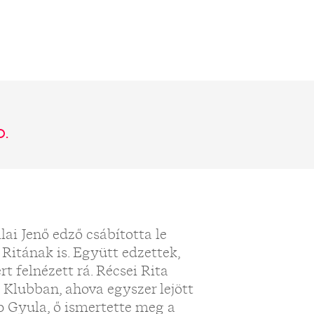
0.
lai Jenő edző csábította le
e Ritának is. Együtt edzettek,
rt felnézett rá. Récsei Rita
 Klubban, ahova egyszer lejött
p Gyula, ő ismertette meg a