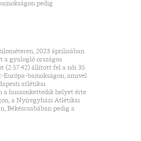
 bajnokságon pedig
kilométeren, 2023 áprilisában
t a gyalogló országos
2:57:42) állított fel a női 35
t-Európa-bajnokságon, amivel
dapesti atlétikai
 a huszonkettedik helyet érte
on, a Nyíregyházi Atlétikai
-n, Békéscsabában pedig a