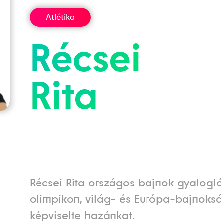
Atlétika
Récsei
Rita
Récsei Rita országos bajnok gyalogló
olimpikon, világ- és Európa-bajnok
képviselte hazánkat.