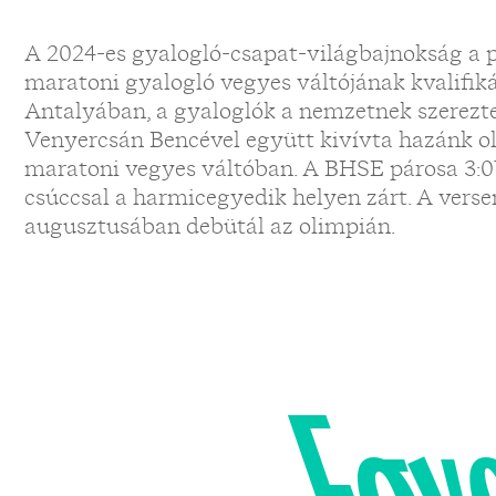
A 2024-es gyalogló-csapat-világbajnokság a pá
maratoni gyalogló vegyes váltójának kvalifiká
Antalyában, a gyaloglók a nemzetnek szerezte
Venyercsán Bencével együtt kivívta hazánk ol
maratoni vegyes váltóban. A BHSE párosa 3:07:
csúccsal a harmicegyedik helyen zárt. A ver
augusztusában debütál az olimpián.