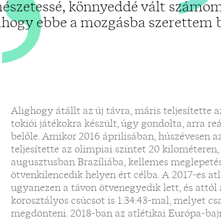
észetessé, könnyeddé vált számom
ahogy ebbe a mozgásba szerettem b
Alighogy átállt az új távra, máris teljesítette a
tokiói játékokra készült, úgy gondolta, arra reál
belőle. Amikor 2016 áprilisában, húszévesen 
teljesítette az olimpiai szintet 20 kilométeren,
augusztusban Brazíliába, kellemes meglepetést
ötvenkilencedik helyen ért célba. A 2017-es at
ugyanezen a távon ötvenegyedik lett, és attól 
korosztályos csúcsot is 1:34:43-mal, melyet c
megdönteni. 2018-ban az atlétikai Európa-baj