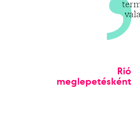
term
val
Rió
meglepetésként