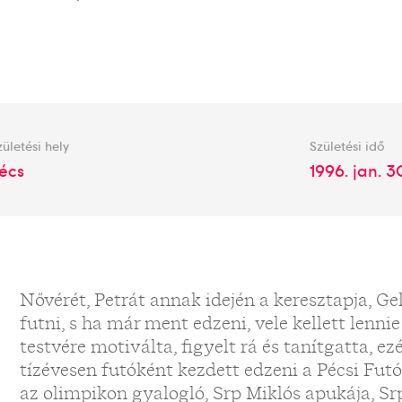
zületési hely
Születési idő
écs
1996. jan. 3
Nővérét, Petrát annak idején a keresztapja, Gel
futni, s ha már ment edzeni, vele kellett lenni
testvére motiválta, figyelt rá és tanítgatta, ezé
tízévesen futóként kezdett edzeni a Pécsi Futó
az olimpikon gyalogló, Srp Miklós apukája, Sr