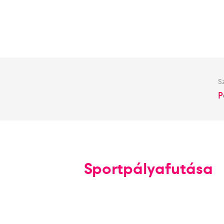
S
P
Sportpályafutása