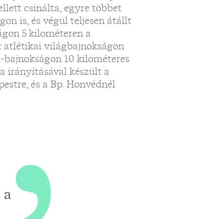
„
llett csinálta, egyre többet
on is, és végül teljesen átállt
ságon 5 kilométeren a
r atlétikai világbajnokságon
pa-bajnokságon 10 kilométeres
a irányításával készült a
estre, és a Bp. Honvédnél
 a