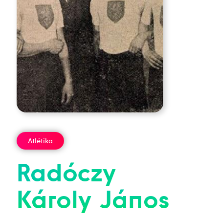
Atlétika
Radóczy
Károly
János