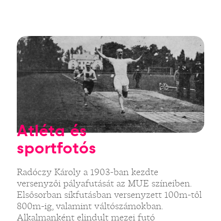
Atléta és
sportfotós
Radóczy Károly a 1903-ban kezdte
versenyzői pályafutását az MUE színeiben.
Elsősorban síkfutásban versenyzett 100m-től
800m-ig, valamint váltószámokban.
Alkalmanként elindult mezei futó