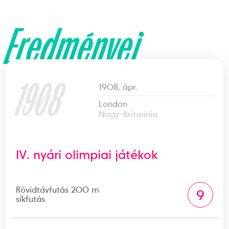
Eredményei
1908
1908. ápr.
London
Nagy-Britannia
IV. nyári olimpiai játékok
Rövidtávfutás 200 m
9
síkfutás