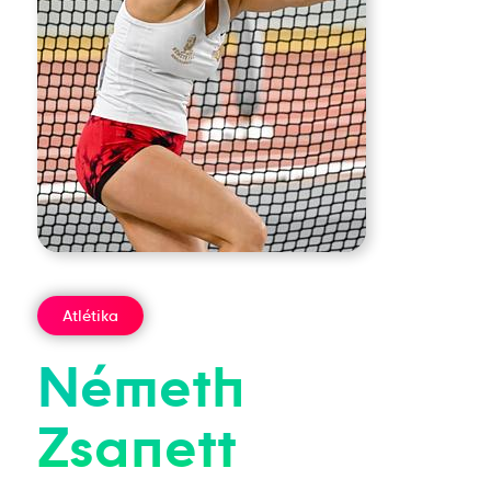
Atlétika
Németh
Zsanett