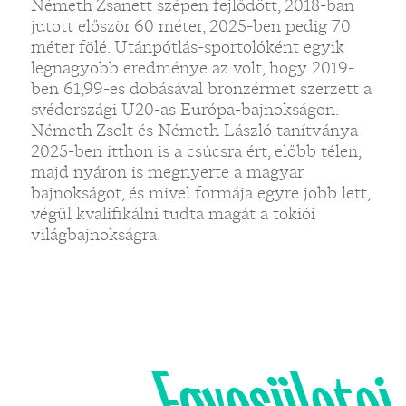
Németh Zsanett szépen fejlődött, 2018-ban
jutott először 60 méter, 2025-ben pedig 70
méter fölé. Utánpótlás-sportolóként egyik
legnagyobb eredménye az volt, hogy 2019-
ben 61,99-es dobásával bronzérmet szerzett a
svédországi U20-as Európa-bajnokságon.
Németh Zsolt és Németh László tanítványa
2025-ben itthon is a csúcsra ért, előbb télen,
majd nyáron is megnyerte a magyar
bajnokságot, és mivel formája egyre jobb lett,
végül kvalifikálni tudta magát a tokiói
világbajnokságra.
Egyesületei