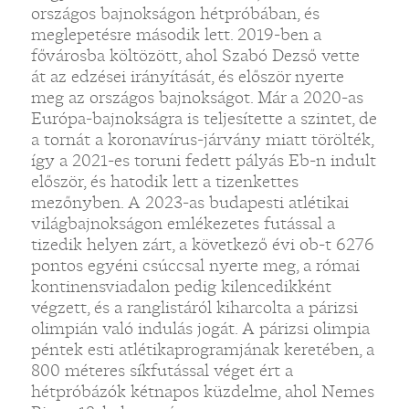
országos bajnokságon hétpróbában, és
meglepetésre második lett. 2019-ben a
fővárosba költözött, ahol Szabó Dezső vette
át az edzései irányítását, és először nyerte
meg az országos bajnokságot. Már a 2020-as
Európa-bajnokságra is teljesítette a szintet, de
a tornát a koronavírus-járvány miatt törölték,
így a 2021-es toruni fedett pályás Eb-n indult
először, és hatodik lett a tizenkettes
mezőnyben. A 2023-as budapesti atlétikai
világbajnokságon emlékezetes futással a
tizedik helyen zárt, a következő évi ob-t 6276
pontos egyéni csúccsal nyerte meg, a római
kontinensviadalon pedig kilencedikként
végzett, és a ranglistáról kiharcolta a párizsi
olimpián való indulás jogát. A párizsi olimpia
péntek esti atlétikaprogramjának keretében, a
800 méteres síkfutással véget ért a
hétpróbázók kétnapos küzdelme, ahol Nemes