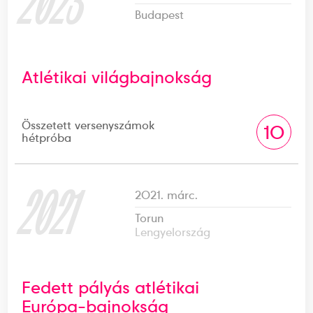
2023
Budapest
Atlétikai világbajnokság
Összetett versenyszámok
10
hétpróba
2021
2021. márc.
Torun
Lengyelország
Fedett pályás atlétikai
Európa-bajnokság