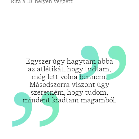
„
„
Rita a 18. helyen végzett.
Egyszer úgy hagytam abba
az atlétikát, hogy tudtam,
még lett volna bennem.
Másodszorra viszont úgy
szeretném, hogy tudom,
mindent kiadtam magamból.