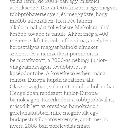
volna lenni, de 2003-ban egy miskolci
atlétikaedző, Drotár Ottó kiszúrta egy megyei
többpróbaversenyen, és meggyőzte, hogy
inkább atletizáljon. Heti két-három
alkalommal járt föl edzésre Miskolcra, ahol
később tovább is tanult. Akkor még a 400
méteres síkfutás volt a fő száma, amelyben
korosztályos magyar bajnoki címeket
szerzett, és a nemzetközi porondon is
bemutatkozott, a 2006-as pekingi junior-
világbajnokságon továbbjutott a
középdöntőbe. A következő évben már a
felnőtt-Európa-kupán is rajthoz állt
Olaszországban, valamint indult a hollandiai
Hengelóban rendezett junior-Európa-
bajnokságon. Kacérkodott a többpróbával is,
második lett az országos bajnokságon
gerelyhajításban, mire meghívták egy
budapesti válogatóversenyre, amit meg is
nyert. 2008-ban porcleválás miatt