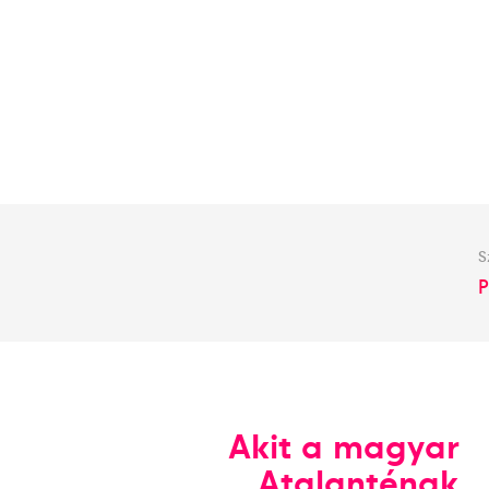
S
P
Akit a magyar
Atalanténak