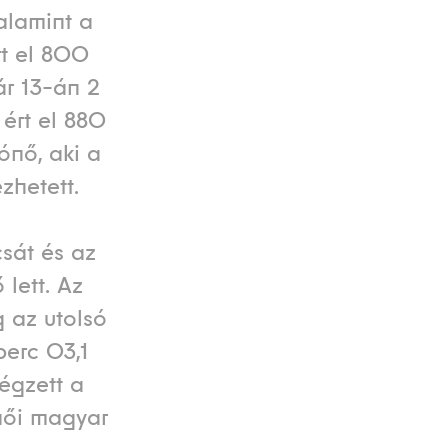
alamint a
rt el 800
ár 13-án 2
ért el 880
ónő, aki a
zhetett.
csát és az
 lett. Az
 az utolsó
erc 03,1
égzett a
női magyar