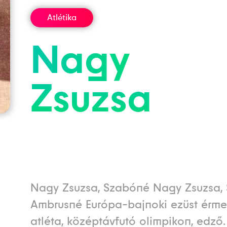
Atlétika
Nagy
Zsuzsa
Nagy Zsuzsa, Szabóné Nagy Zsuzsa,
Ambrusné Európa-bajnoki ezüst érm
atléta, középtávfutó olimpikon, edző