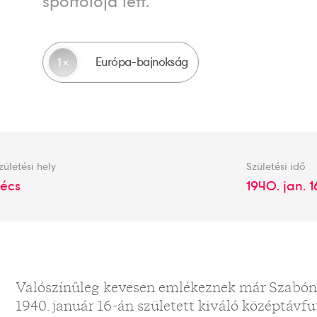
sportolója lett.
Európa-bajnokság
1
zületési hely
Születési idő
écs
1940. jan. 1
Valószínűleg kevesen emlékeznek már Szabóné
1940. január 16-án született kiváló középtávfu