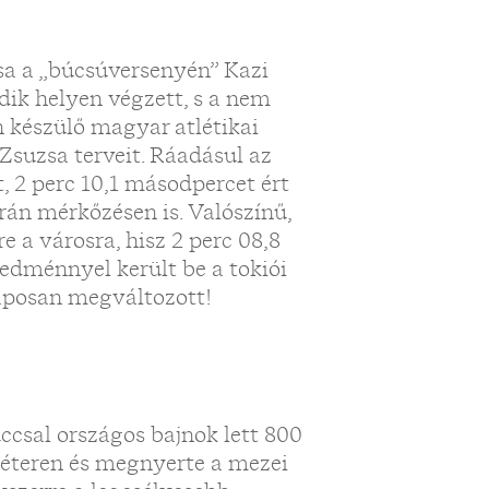
zsa a „búcsúversenyén” Kazi
ik helyen végzett, s a nem
n készülő magyar atlétikai
 Zsuzsa terveit. Ráadásul az
2 perc 10,1 másodpercet ért
krán mérkőzésen is. Valószínű,
 a városra, hisz 2 perc 08,8
redménnyel került be a tokiói
laposan megváltozott!
úccsal országos bajnok lett 800
méteren és megnyerte a mezei