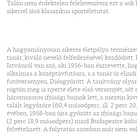
Talán nem érdektelen feleleveníteni ezt a sok
sikerrel járó klasszikus sportéletutat.
A hagyományosan sikeres életpálya természet
tanár, kiváló nevelő felfedezésével kezdődöt
Istvánról van szó, aki 1956-ban észrevette, ho
alkalmas a középtávfutásra, s a tanár úr elin
futóversenyen, Diósgyőrött. A tanítvány olya
rögtön meg is nyerte élete első versenyét, ső
háromszoros ifjúsági bajnok lett, a mezein kí
talált legyőzőre (60,4 másodperc, ill. 2 perc 2
évében, 1958-ban újra győzött az ifjúsági baj
(2 perc 18,9 másodperc) majd Budapestre költ
felvételizett. A folytatás azonban már nem v