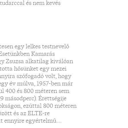
 kudarccal és nem kevés
esen egy lelkes testnevelő
t. Esetünkben Kamarás
gy Zsuzsa alkatilag kiválóan
dította hősünket egy mezei
nnyira szófogadó volt, hogy
t egy év múlva, 1957-ben már
vül 400 és 800 méteren sem
0,9 másodperc). Érettségije
nokságon, ezúttal 800 méteren
özött és az ELTE-re
olt ennyire egyértelmű…