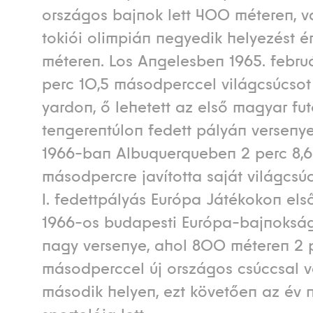
országos bajnok lett 400 méteren, v
tokiói olimpián negyedik helyezést é
méteren. Los Angelesben 1965. febru
perc 10,5 másodperccel világcsúcsot 
yardon, ő lehetett az első magyar fut
tengerentúlon fedett pályán versenye
1966-ban Albuquerqueben 2 perc 8,6
másodpercre javította saját világcsú
I. fedettpályás Európa Játékokon első
1966-os budapesti Európa-bajnokság
nagy versenye, ahol 800 méteren 2 p
másodperccel új országos csúccsal v
második helyen, ezt követően az év 