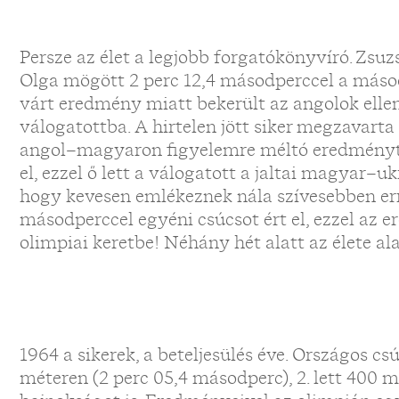
Persze az élet a legjobb forgatókönyvíró. Zsu
Olga mögött 2 perc 12,4 másodperccel a másod
várt eredmény miatt bekerült az angolok elle
válogatottba. A hirtelen jött siker megzavarta
angol–magyaron figyelemre méltó eredményt, 
el, ezzel ő lett a válogatott a jaltai magyar–u
hogy kevesen emlékeznek nála szívesebben erre
másodperccel egyéni csúcsot ért el, ezzel az e
olimpiai keretbe! Néhány hét alatt az élete a
1964 a sikerek, a beteljesülés éve. Országos cs
méteren (2 perc 05,4 másodperc), 2. lett 400 