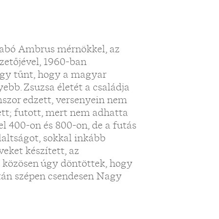
zabó Ambrus mérnökkel, az
zetőjével, 1960-ban
Úgy tűnt, hogy a magyar
ebb. Zsuzsa életét a családja
omszor edzett, versenyein nem
ett; futott, mert nem adhatta
 el 400-on és 800-on, de a futás
altságot, sokkal inkább
eket készített, az
 közösen úgy döntöttek, hogy
ztán szépen csendesen Nagy