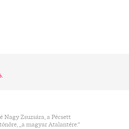
6.
 Nagy Zsuzsára, a Pécsett
tónőre, „a magyar Atalantére.”