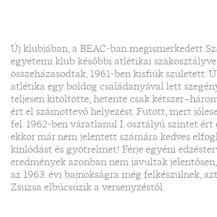
Új klubjában, a BEAC-ban megismerkedett S
egyetemi klub későbbi atlétikai szakosztályve
összeházasodtak, 1961-ben kisfiúk született. 
atlétika egy boldog családanyával lett szegény
teljesen kitöltötte, hetente csak kétszer–hár
ért el számottevő helyezést. Futott, mert jóles
fel. 1962-ben váratlanul I. osztályú szintet ért
ekkor már nem jelentett számára kedves elfogl
kínlódást és gyötrelmet! Férje egyéni edzésterv
eredmények azonban nem javultak jelentősen,
az 1963. évi bajnokságra még felkészülnek, a
Zsuzsa elbúcsúzik a versenyzéstől.