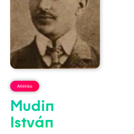
Atlétika
Mudin
István