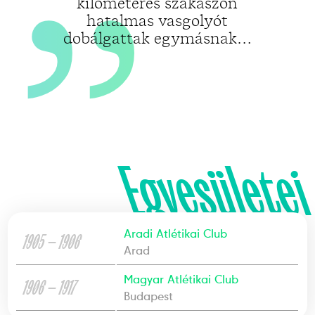
kilométeres szakaszon
hatalmas vasgolyót
dobálgattak egymásnak…
Egyesületei
Aradi Atlétikai Club
1905 — 1906
Arad
Magyar Atlétikai Club
1906 — 1917
Budapest