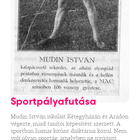
Sportpályafutása
Mudin István iskoláit Kétegyházán és Aradon
végezte, majd tanítói képesítést szerzett. A
sportban hamar kitűnt diáktársai közül. Nem
volt olyan sportág, amelyben ne nyújtott