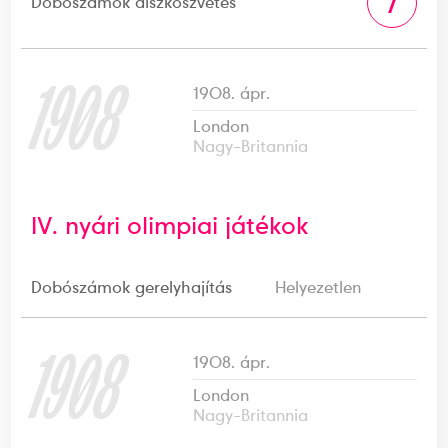
7
Dobószámok diszkoszvetés
1908
1908. ápr.
London
Nagy-Britannia
IV. nyári olimpiai játékok
Dobószámok gerelyhajítás
Helyezetlen
1908
1908. ápr.
London
Nagy-Britannia