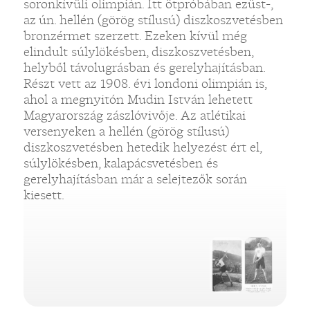
soronkívüli olimpián. Itt ötpróbában ezüst-,
az ún. hellén (görög stílusú) diszkoszvetésben
bronzérmet szerzett. Ezeken kívül még
elindult súlylökésben, diszkoszvetésben,
helyből távolugrásban és gerelyhajításban.
Részt vett az 1908. évi londoni olimpián is,
ahol a megnyitón Mudin István lehetett
Magyarország zászlóvivője. Az atlétikai
versenyeken a hellén (görög stílusú)
diszkoszvetésben hetedik helyezést ért el,
súlylökésben, kalapácsvetésben és
gerelyhajításban már a selejtezők során
kiesett.