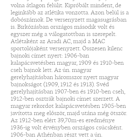
volna átlagon felülit. Kipróbált mindent, de
leginkább az atlétika vonzotta. Azon belül is a
dobószámok. De versenyzett magasugrásban
is. Birkózásban országos második volt és
egyszer még a válogatottban is szerepelt.
Atlétaként az Aradi AC, majd a MAC
sportolójaként versenyzett. Összesen kilenc
bajnoki címet nyert: 1906-ban
kalapácsvetésben magyar, 1909 és 1910-ben
cseh bajnok lett. Az ún. magyar
gerelyhajításban háromszor nyert magyar
bajnokságot (1909, 1912 és 1913). Svéd
gerelyhajításban 1907-ben és 1910-ben cseh,
1912-ben osztrák bajnoki címet szerzett. A
magyar rekordot kalapácsvetésben 1905-ben
javította meg először, majd utána még ötször.
Az 1912-ben elért 39,70m-es eredménye
1936-ig volt érvényben országos csúcsként.
1906-ban Athénban részt vett a ún.