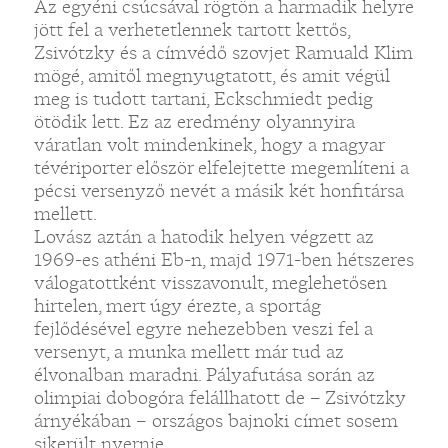
Az egyéni csúcsával rögtön a harmadik helyre
jött fel a verhetetlennek tartott kettős,
Zsivótzky és a címvédő szovjet Ramuald Klim
mögé, amitől megnyugtatott, és amit végül
meg is tudott tartani, Eckschmiedt pedig
ötödik lett. Ez az eredmény olyannyira
váratlan volt mindenkinek, hogy a magyar
tévériporter először elfelejtette megemlíteni a
pécsi versenyző nevét a másik két honfitársa
mellett.
Lovász aztán a hatodik helyen végzett az
1969-es athéni Eb-n, majd 1971-ben hétszeres
válogatottként visszavonult, meglehetősen
hirtelen, mert úgy érezte, a sportág
fejlődésével egyre nehezebben veszi fel a
versenyt, a munka mellett már tud az
élvonalban maradni. Pályafutása során az
olimpiai dobogóra felállhatott de – Zsivótzky
árnyékában – országos bajnoki címet sosem
sikerült nyernie.