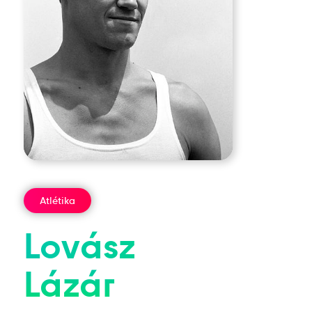
Atlétika
Lovász
Lázár