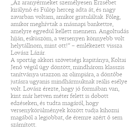
„Az aranyérmeket személyesen Erzsébet
királynő és Fülöp herceg adta át, és nagy
zavarban voltam, amikor gratuláltak. Főleg,
amikor meghívtak a másnapi bankettre,
amelyre egyedül kellett mennem. Angoltudás
híján, esküszöm, a versenyen könnyebb volt
helytállnom, mint ott!“ – emlékezett vissza
Lovász Lázár.
A sportág akkori szövetségi kapitánya, Koltai
Jenő végül úgy döntött, mindhárom klasszis
tanítványa utazzon az olimpiára, a döntőbe
jutásra ugyanis mindhármuknak reális esélye
volt. Lovász érezte, hogy jó formában van,
kint már hetven méter felett is dobott
edzéseken, és tudta magáról, hogy
versenykörülmények között tudja kihozni
magából a legjobbat, de éremre azért ő sem
számított.