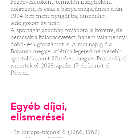
középvezetőként, termelési irányítóként
dolgozott, és csak a bánya megszűnése után,
1994-ben ment nyugdíjba, huszonhét
ledolgozott év után.
A sportágat azonban továbbra is követte, de
nemcsak a kalapácsvetést, hanem valamennyi
dobó- és ugrószámot is. A mai napig ő a
Baranya megyei atlétika legeredményesebb
sportolója, amit 2011-ben megyei Príma-díjjal
ismertek el. 2023. április 17-én hunyt el
Pécsen.
Egyéb díjai,
elismerései
• 2x Európa-bajnoki 6. (1966, 1969)