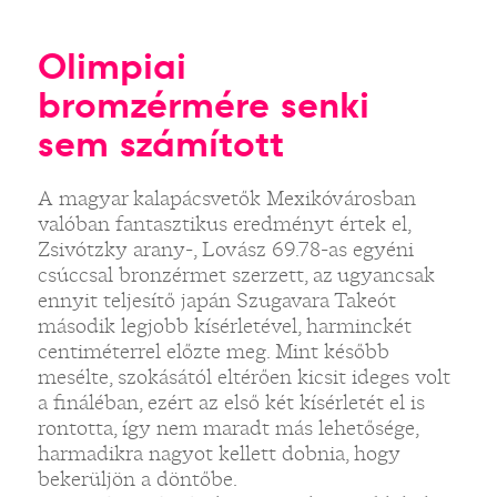
Olimpiai
bromzérmére senki
sem számított
A magyar kalapácsvetők Mexikóvárosban
valóban fantasztikus eredményt értek el,
Zsivótzky arany-, Lovász 69.78-as egyéni
csúccsal bronzérmet szerzett, az ugyancsak
ennyit teljesítő japán Szugavara Takeót
második legjobb kísérletével, harminckét
centiméterrel előzte meg. Mint később
mesélte, szokásától eltérően kicsit ideges volt
a fináléban, ezért az első két kísérletét el is
rontotta, így nem maradt más lehetősége,
harmadikra nagyot kellett dobnia, hogy
bekerüljön a döntőbe.