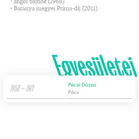
• angol bajnok (1968)
• Baranya megyei Príma-díj (2011)
Egyesületei
Pécsi Dózsa
1958 — 1971
Pécs