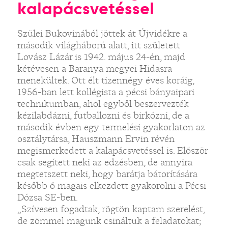
kalapácsvetéssel
Szülei Bukovinából jöttek át Újvidékre a
második világháború alatt, itt született
Lovász Lázár is 1942. május 24-én, majd
kétévesen a Baranya megyei Hidasra
menekültek. Ott élt tizennégy éves koráig,
1956-ban lett kollégista a pécsi bányaipari
technikumban, ahol egyből beszervezték
kézilabdázni, futballozni és birkózni, de a
második évben egy termelési gyakorlaton az
osztálytársa, Hauszmann Ervin révén
megismerkedett a kalapácsvetéssel is. Először
csak segített neki az edzésben, de annyira
megtetszett neki, hogy barátja bátorítására
később ő magais elkezdett gyakorolni a Pécsi
Dózsa SE-ben.
„Szívesen fogadtak, rögtön kaptam szerelést,
de zömmel magunk csináltuk a feladatokat;