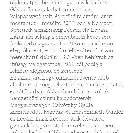
olykor átjött hozzánk egy másik klubtól
Gáspár János, aki fiatalon maga is
kalapácsvető volt, és próbálta átadni, amit
megtanult – mesélte 2022-ben a Nemzeti
Sportnak a mai napig Pécsen élő Lovász
Lázár, aki sokáig a bányában is követ tört
fizikai edzés gyanánt. – Nekem már korán
elég jól ment, és amikor elkezdtem hatvan
méter körül dobálni, 1961-ben behívtak az
ifjúsági válogatottba, 1965-től pedig a
felnőttválogatott bő keretébe.”
Ez azzal járt, hogy onnantól évente több
alkalommal meg kellett jelennie neki is a tatai
edzőtáborban. Akkoriban hárman voltak
nemzetközi szintű kalapácsvetők
Magyarországon: Zsivótzky Gyula
kiemelkedett közülük, őt Eckschmiedt Sándor
és Lovász Lázár követte, akik felváltva
győzték le egymást, de mivel vidéken nem
volt szakedző, utóbbi igyekezett tőlük minél