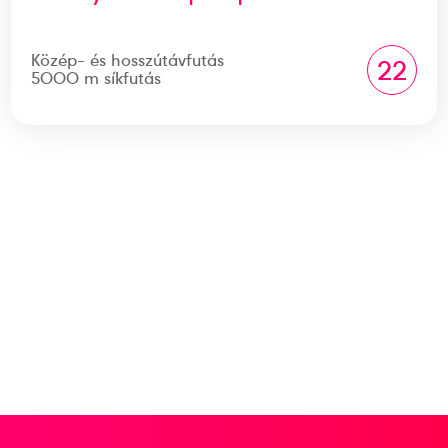
Közép- és hosszútávfutás
22
5000 m síkfutás