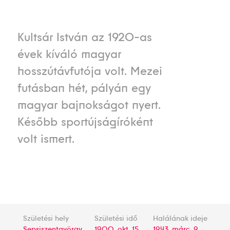
Kultsár István az 1920-as
évek kíváló magyar
hosszútávfutója volt. Mezei
futásban hét, pályán egy
magyar bajnokságot nyert.
Később sportújságíróként
volt ismert.
Születési hely
Születési idő
Halálának ideje
Sepsiszentgyörgy
1900. okt. 15.
1943. márc. 9.