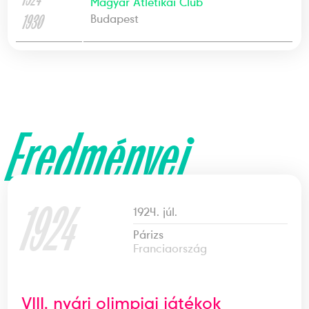
Magyar Atlétikai Club
1930
Budapest
Eredményei
1924
1924. júl.
Párizs
Franciaország
VIII. nyári olimpiai játékok