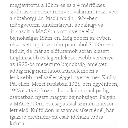
megjavította a 10km-es és a 4 mérföldes
síkfutás csúcseredményét, valamint részt vett
a göteborgi ún. kisolimpián. 1924-ben
műegyetemi tanulmányait abbahagyva
átigazolt a MAC-ba s ott nyerte első
bajnokságát 15km-en. Még ebben az évben
részt vett a párizsi olimpián, ahol 5000m-en
indult, de már az előfutamok során kiesett.
Leghíresebb és legemlékezetesebb versenye
az 1925-ös mezeifutó bajnokság, amelyet
addig még nem látott küzdelemben a
legkisebb mellszélességgel nyerte meg Király
Pál ellen. Mezei futásban 1925-ben egyéniben,
1925 és 1930 között hat alkalommal pedig
csapatban nyert magyar bajnokságot. Pályán
a MAC 5000m-es csapatával szintén hatszor
lett első. Külföldön is számos sikert ér él, bár
igazi jó eredményeit csak idehaza tudta
kifutni.