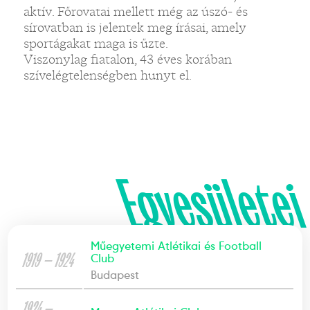
aktív. Főrovatai mellett még az úszó- és
sírovatban is jelentek meg írásai, amely
sportágakat maga is űzte.
Viszonylag fiatalon, 43 éves korában
szívelégtelenségben hunyt el.
Egyesületei
Műegyetemi Atlétikai és Football
1919 — 1924
Club
Budapest
1924 —