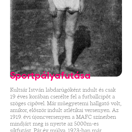
Sportpályafutása
Kultsár István labdarúgóként indult és csak
19 éves korában cserélte fel a futballcipőt a
szöges cipővel. Már műegyetemi hallgató volt,
amikor, először indult atlétikai versenyen. Az
1919. évi újoncversenyen a MAFC színeiben
mindjárt meg is nyerte az 5000m-es
síkfutást. Pár év múlva, 1923-ban már