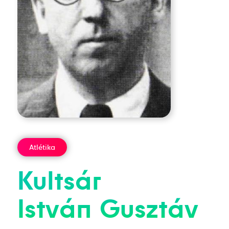
Atlétika
Kultsár
István
Gusztáv