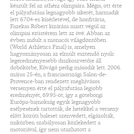
készült fel az athéni olimpiára. Mégis, ott érte
el pályafutása legnagyobb sikerét, harmadik
lett 67.04-es kísérletével, de honfitársa,
Fazekas Róbert kizárása miatt végül az
olimpiai ezüstérem lett az övé. Abban az
évben indult a monacói világdöntőben
(World Athletics Final) is, amelyen
hagyományosan az elmúlt esztendő nyolc
legeredményesebb diszkoszvetője áll
dobókörbe, Kővágó pedig második lett. 2006.
május 25-én, a franciaországi Salon-de-
Provence-ban rendezett meghívásos
versenyen érte el pályafutása legjobb
eredményét, 69.95-öt, így a göteborgi
Európa-bajnokság egyik legnagyobb
esélyesének tartották, de hetekkel a verseny
előtt közúti baleset szenvedett, elgázolták,
miközben szabályosan közlekedett a
motorjával, így nem utazhatott a