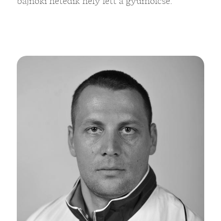
bajnoki hetedik hely lett a gyümölcse.