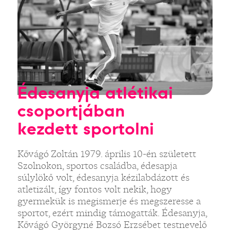
Édesanyja atlétikai
csoportjában
kezdett sportolni
Kővágó Zoltán 1979. április 10-én született
Szolnokon, sportos családba, édesapja
súlylökő volt, édesanyja kézilabdázott és
atletizált, így fontos volt nekik, hogy
gyermekük is megismerje és megszeresse a
sportot, ezért mindig támogatták. Édesanyja,
Kővágó Györgyné Bozsó Erzsébet testnevelő