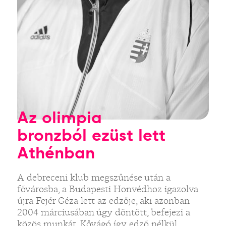
Az olimpia
bronzból ezüst lett
Athénban
A debreceni klub megszűnése után a
fővárosba, a Budapesti Honvédhoz igazolva
újra Fejér Géza lett az edzője, aki azonban
2004 márciusában úgy döntött, befejezi a
közös munkát, Kővágó így edző nélkül