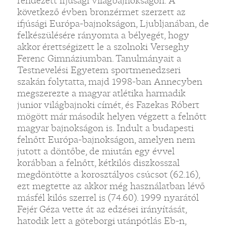
rendezett ifjúsági világbajnokságon. A
következő évben bronzérmet szerzett az
ifjúsági Európa-bajnokságon, Ljubljanában, de
felkészülésére rányomta a bélyegét, hogy
akkor érettségizett le a szolnoki Verseghy
Ferenc Gimnáziumban. Tanulmányait a
Testnevelési Egyetem sportmenedzseri
szakán folytatta, majd 1998-ban Annecyben
megszerezte a magyar atlétika harmadik
junior világbajnoki címét, és Fazekas Róbert
mögött már második helyen végzett a felnőtt
magyar bajnokságon is. Indult a budapesti
felnőtt Európa-bajnokságon, amelyen nem
jutott a döntőbe, de miután egy évvel
korábban a felnőtt, kétkilós diszkosszal
megdöntötte a korosztályos csúcsot (62.16),
ezt megtette az akkor még használatban lévő
másfél kilós szerrel is (74.60). 1999 nyarától
Fejér Géza vette át az edzései irányítását,
hatodik lett a göteborgi utánpótlás Eb-n,