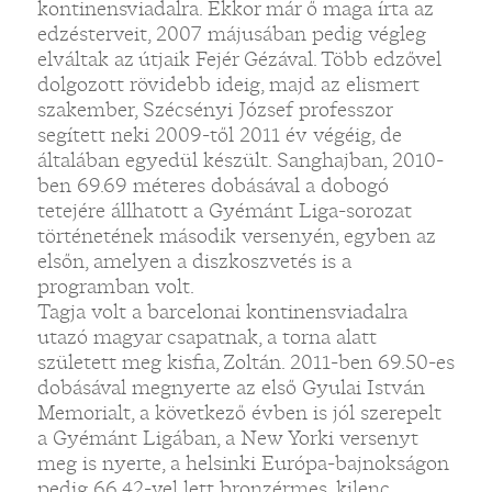
kontinensviadalra. Ekkor már ő maga írta az
edzésterveit, 2007 májusában pedig végleg
elváltak az útjaik Fejér Gézával. Több edzővel
dolgozott rövidebb ideig, majd az elismert
szakember, Szécsényi József professzor
segített neki 2009-től 2011 év végéig, de
általában egyedül készült. Sanghajban, 2010-
ben 69.69 méteres dobásával a dobogó
tetejére állhatott a Gyémánt Liga-sorozat
történetének második versenyén, egyben az
elsőn, amelyen a diszkoszvetés is a
programban volt.
Tagja volt a barcelonai kontinensviadalra
utazó magyar csapatnak, a torna alatt
született meg kisfia, Zoltán. 2011-ben 69.50-es
dobásával megnyerte az első Gyulai István
Memorialt, a következő évben is jól szerepelt
a Gyémánt Ligában, a New Yorki versenyt
meg is nyerte, a helsinki Európa-bajnokságon
pedig 66.42-vel lett bronzérmes, kilenc