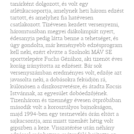
tanárként dolgozott, és volt egy
atlétikacsoportja, amelynek heti három edzést
tartott, és amelyhez fia hatévesen
csatlakozott. Tízévesen kezdett versenyezni,
háromtusában megyei diákolimpiát nyert,
édesanyja pedig látta benne a tehetséget, és
úgy gondolta, már keményebb edzésprogram
kell neki, ezért elvitte a Szolnoki MÁV SE
sporttelepére Fuchs Gézához, aki tizenöt éves
koráig irányította az edzéseit. Bár sok
versenyszámban eredményes volt, edzője azt
javasolta neki, a dobásokra feküdjön rá,
különösen a diszkoszvetésre, és átadta Kocsis
Istvánnak, az egyesület dobóedzőjének.
Tizenhárom és tizennégy évesen ötpróbában
második volt a korosztályos bajnokságon,
majd 1994-ben egy testnevelés órán eltört a
sajkacsontja, ami miatt tizenkét hétig volt
gipszben a keze. Visszatérése után néhány