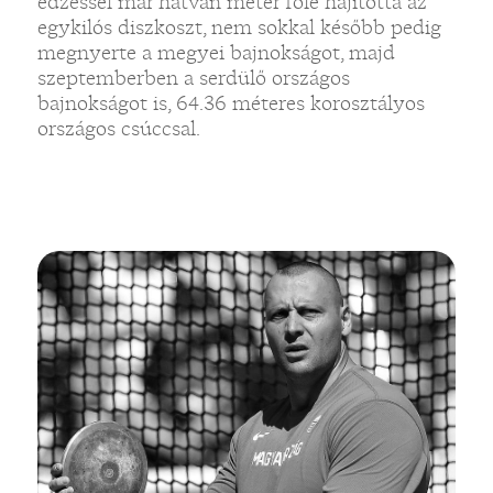
edzéssel már hatvan méter fölé hajította az
egykilós diszkoszt, nem sokkal később pedig
megnyerte a megyei bajnokságot, majd
szeptemberben a serdülő országos
bajnokságot is, 64.36 méteres korosztályos
országos csúccsal.