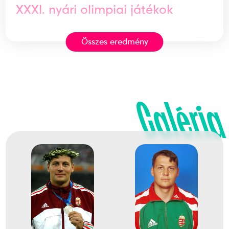
XXXI. nyári olimpiai játékok
Összes eredmény
7
Dobószámok diszkoszvetés
2008
2008. aug.
Galéria
Peking
Kína
XXIX. nyári olimpiai játékok
21
Dobószámok diszkoszvetés