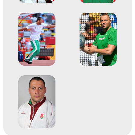
2000
2000. szept.
Sydney
Ausztrália
XXVII. nyári olimpiai játékok
Dobószámok diszkoszvetés
2009
2009. aug.
Berlin
Németország
Atlétikai világbajnokság