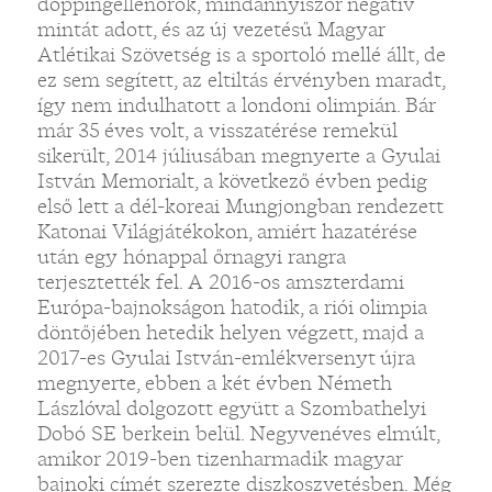
doppingellenőrök, mindannyiszor negatív
mintát adott, és az új vezetésű Magyar
Atlétikai Szövetség is a sportoló mellé állt, de
ez sem segített, az eltiltás érvényben maradt,
így nem indulhatott a londoni olimpián. Bár
már 35 éves volt, a visszatérése remekül
sikerült, 2014 júliusában megnyerte a Gyulai
István Memorialt, a következő évben pedig
első lett a dél-koreai Mungjongban rendezett
Katonai Világjátékokon, amiért hazatérése
után egy hónappal őrnagyi rangra
terjesztették fel. A 2016-os amszterdami
Európa-bajnokságon hatodik, a riói olimpia
döntőjében hetedik helyen végzett, majd a
2017-es Gyulai István-emlékversenyt újra
megnyerte, ebben a két évben Németh
Lászlóval dolgozott együtt a Szombathelyi
Dobó SE berkein belül. Negyvenéves elmúlt,
amikor 2019-ben tizenharmadik magyar
bajnoki címét szerezte diszkoszvetésben. Még