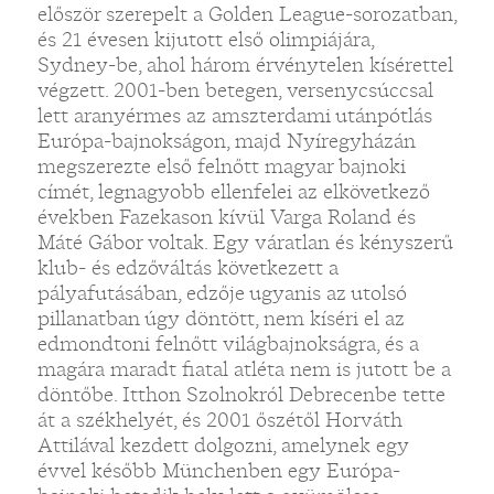
először szerepelt a Golden League-sorozatban,
és 21 évesen kijutott első olimpiájára,
Sydney-be, ahol három érvénytelen kísérettel
végzett. 2001-ben betegen, versenycsúccsal
lett aranyérmes az amszterdami utánpótlás
Európa-bajnokságon, majd Nyíregyházán
megszerezte első felnőtt magyar bajnoki
címét, legnagyobb ellenfelei az elkövetkező
években Fazekason kívül Varga Roland és
Máté Gábor voltak. Egy váratlan és kényszerű
klub- és edzőváltás következett a
pályafutásában, edzője ugyanis az utolsó
pillanatban úgy döntött, nem kíséri el az
edmondtoni felnőtt világbajnokságra, és a
magára maradt fiatal atléta nem is jutott be a
döntőbe. Itthon Szolnokról Debrecenbe tette
át a székhelyét, és 2001 őszétől Horváth
Attilával kezdett dolgozni, amelynek egy
évvel később Münchenben egy Európa-