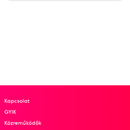
6
Dobószámok diszkoszvetés
2007
2007. aug.
Oszaka
Japán
Atlétikai világbajnokság
Kapcsolat
9
Dobószámok diszkoszvetés
GYIK
Közreműködők