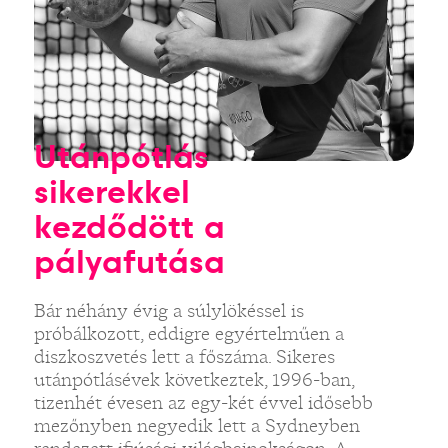
Utánpótlás
sikerekkel
kezdődött a
pályafutása
Bár néhány évig a súlylökéssel is
próbálkozott, eddigre egyértelműen a
diszkoszvetés lett a főszáma. Sikeres
utánpótlásévek következtek, 1996-ban,
tizenhét évesen az egy-két évvel idősebb
mezőnyben negyedik lett a Sydneyben