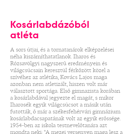
Kosárlabdázóból
atléta
A sors útjai, és a tornatanárok elképzelései
néha kiszámíthatatlanok. Iharos és
Rózsavölgyi nagyszerű eredményein és
világcsúcsain keresztül férkőzött közel a
szívéhez az atlétika, Kovács Lajos maga
azonban nem atletizált, hiszen volt már
választott sportága. Első gimnazista korában
a kosárlabdával jegyezte el magát, s mikor
Iharosék egyik világcsúcsot a másik után
futották, ő már a székesfehérvári gimnázium
kosárlabdacsapatának volt az egyik erőssége.
1954-ben az iskola testnevelőtanára azt
mondta neki: "A mezei versenyen maga lesz a