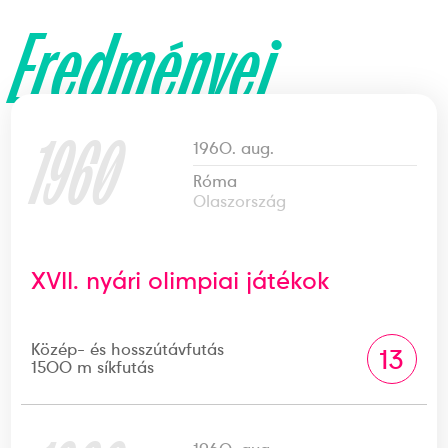
Eredményei
1960
1960. aug.
Róma
Olaszország
XVII. nyári olimpiai játékok
Közép- és hosszútávfutás
13
1500 m síkfutás