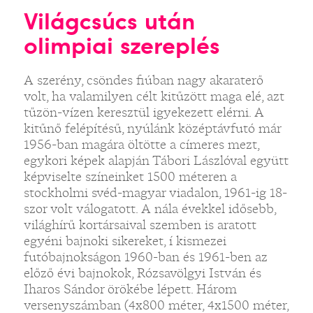
Világcsúcs után
olimpiai szereplés
A szerény, csöndes fiúban nagy akaraterő
volt, ha valamilyen célt kitűzött maga elé, azt
tűzön-vízen keresztül igyekezett elérni. A
kitűnő felépítésű, nyúlánk középtávfutó már
1956-ban magára öltötte a címeres mezt,
egykori képek alapján Tábori Lászlóval együtt
képviselte színeinket 1500 méteren a
stockholmi svéd-magyar viadalon, 1961-ig 18-
szor volt válogatott. A nála évekkel idősebb,
világhírű kortársaival szemben is aratott
egyéni bajnoki sikereket, í kismezei
futóbajnokságon 1960-ban és 1961-ben az
előző évi bajnokok, Rózsavölgyi István és
Iharos Sándor örökébe lépett. Három
versenyszámban (4x800 méter, 4x1500 méter,