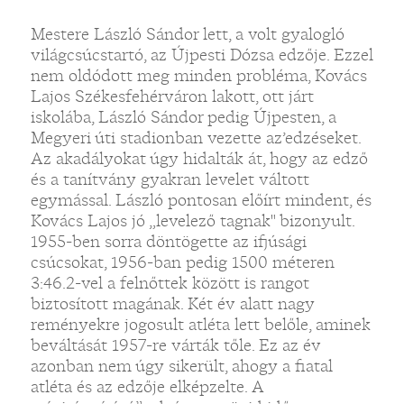
Mestere László Sándor lett, a volt gyalogló
világcsúcstartó, az Újpesti Dózsa edzője. Ezzel
nem oldódott meg minden probléma, Kovács
Lajos Székesfehérváron lakott, ott járt
iskolába, László Sándor pedig Újpesten, a
Megyeri úti stadionban vezette az’edzéseket.
Az akadályokat úgy hidalták át, hogy az edző
és a tanítvány gyakran levelet váltott
egymással. László pontosan előírt mindent, és
Kovács Lajos jó „levelező tagnak" bizonyult.
1955-ben sorra döntögette az ifjúsági
csúcsokat, 1956-ban pedig 1500 méteren
3:46.2-vel a felnőttek között is rangot
biztosított magának. Két év alatt nagy
reményekre jogosult atléta lett belőle, aminek
beváltását 1957-re várták tőle. Ez az év
azonban nem úgy sikerült, ahogy a fiatal
atléta és az edzője elképzelte. A