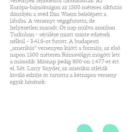
veresnyek fejlődésről tanúskodtak. Az
Európa-bajnokságon az 1500 méteres síkfutás
döntőjén a svéd Dan Waern belelépett a
„
lábába. A versenyt végigfutotta, de
helyezetlen maradt. Öt nap múlva azonban
Turkuban - sérülése miatt szinte edzések
nélkül - 3:41.6-ot futott. A budapesti
„amerikás” versenyen kijött a formája, az első
napon 1500 méteren Rózsavölgyi mögött lett
a második. Másnap pedig 800-on 1:47.7-et ért
el. Sőt. Larry Snyder, az amerikai atléták
kiváló edzője őt tartotta a kétnapos verseny
egyik hősének: