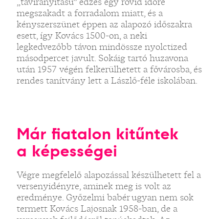
„távirányítású” edzés egy rövid időre
megszakadt a forradalom miatt, és a
kényszerszünet éppen az alapozó időszakra
esett, így Kovács 1500-on, a neki
legkedvezőbb távon mindössze nyolctized
másodpercet javult. Sokáig tartó huzavona
után 1957 végén felkerülhetett a fővárosba, és
rendes tanítvány lett a Lászlő-féle iskolában.
Már fiatalon kitűntek
a képességei
Végre megfelelő alapozással készülhetett fel a
versenyidényre, aminek meg is volt az
eredménye. Győzelmi babér ugyan nem sok
termett Kovács Lajosnak 1958-ban, de a