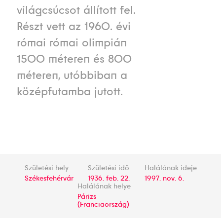
világcsúcsot állított fel.
Részt vett az 1960. évi
római római olimpián
1500 méteren és 800
méteren, utóbbiban a
középfutamba jutott.
Születési hely
Születési idő
Halálának ideje
Székesfehérvár
1936. feb. 22.
1997. nov. 6.
Halálának helye
Párizs
(Franciaország)