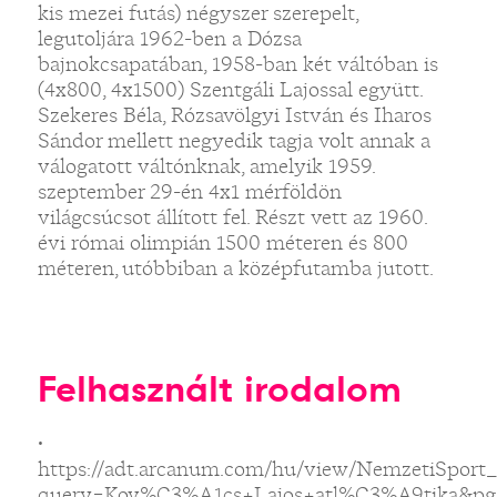
kis mezei futás) négyszer szerepelt,
legutoljára 1962-ben a Dózsa
bajnokcsapatában, 1958-ban két váltóban is
(4x800, 4x1500) Szentgáli Lajossal együtt.
Szekeres Béla, Rózsavölgyi István és Iharos
Sándor mellett negyedik tagja volt annak a
válogatott váltónknak, amelyik 1959.
szeptember 29-én 4x1 mérföldön
világcsúcsot állított fel. Részt vett az 1960.
évi római olimpián 1500 méteren és 800
méteren, utóbbiban a középfutamba jutott.
Felhasznált irodalom
•
https://adt.arcanum.com/hu/view/NemzetiSport
query=Kov%C3%A1cs+Lajos+atl%C3%A9tika&pg