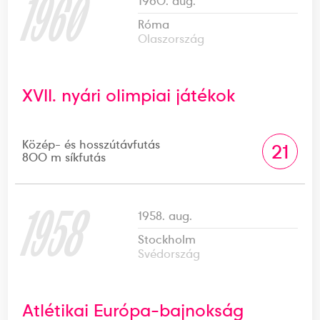
1960
1960. aug.
Róma
Olaszország
XVII. nyári olimpiai játékok
Közép- és hosszútávfutás
21
800 m síkfutás
1958
1958. aug.
Stockholm
Svédország
Atlétikai Európa-bajnokság