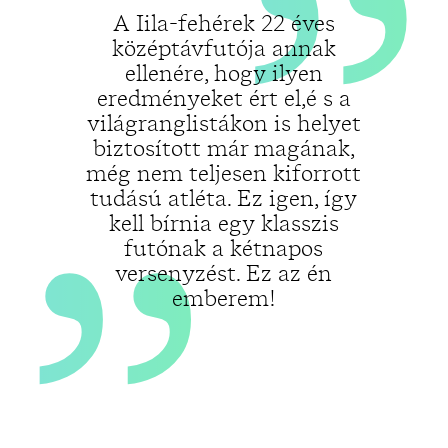
„
A Iila-fehérek 22 éves
középtávfutója annak
ellenére, hogy ilyen
eredményeket ért el,é s a
világranglistákon is helyet
biztosított már magának,
még nem teljesen kiforrott
tudású atléta. Ez igen, így
kell bírnia egy klasszis
futónak a kétnapos
versenyzést. Ez az én
emberem!