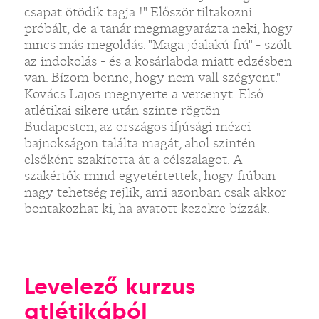
csapat ötödik tagja !" Először tiltakozni
próbált, de a tanár megmagyarázta neki, hogy
nincs más megoldás. "Maga jóalakú fiú" - szólt
az indokolás - és a kosárlabda miatt edzésben
van. Bízom benne, hogy nem vall szégyent."
Kovács Lajos megnyerte a versenyt. Első
atlétikai sikere után szinte rögtön
Budapesten, az országos ifjúsági mézei
bajnokságon találta magát, ahol szintén
elsőként szakította át a célszalagot. A
szakértők mind egyetértettek, hogy fiúban
nagy tehetség rejlik, ami azonban csak akkor
bontakozhat ki, ha avatott kezekre bízzák.
Levelező kurzus
atlétikából