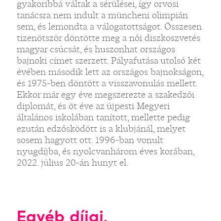
gyakoribbá váltak a sérülései, így orvosi
tanácsra nem indult a müncheni olimpián
sem, és lemondta a válogatottságot. Összesen
tizenötször döntötte meg a női diszkoszvetés
magyar csúcsát, és huszonhat országos
bajnoki címet szerzett. Pályafutása utolsó két
évében második lett az országos bajnokságon,
és 1975-ben döntött a visszavonulás mellett.
Ekkor már egy éve megszerezte a szakedzői
diplomát, és öt éve az újpesti Megyeri
általános iskolában tanított, mellette pedig
ezután edzősködött is a klubjánál, melyet
sosem hagyott ott. 1996-ban vonult
nyugdíjba, és nyolcvanhárom éves korában,
2022. július 20-án hunyt el.
Egyéb díjai,