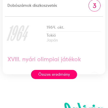
3
Dobószámok diszkoszvetés
1964
1964. okt.
Tokió
Japán
XVIII. nyári olimpiai játékok
Összes eredmény
6
Dobószámok diszkoszvetés
1962
1962. szept.
Belgrád