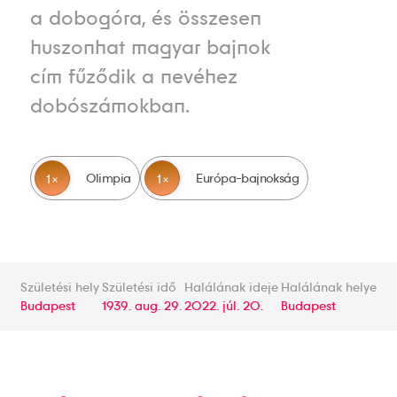
a dobogóra, és összesen
huszonhat magyar bajnok
cím fűződik a nevéhez
dobószámokban.
Olimpia
Európa-bajnokság
1
1
Születési hely
Születési idő
Halálának ideje
Halálának helye
Budapest
1939. aug. 29.
2022. júl. 20.
Budapest