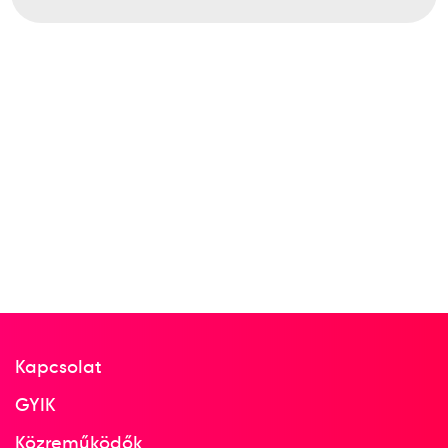
13
Dobószámok súlylökés
1966
1966. aug.
Budapest
Atlétikai Európa-bajnokság
4
Dobószámok diszkoszvetés
Kapcsolat
GYIK
Közreműködők