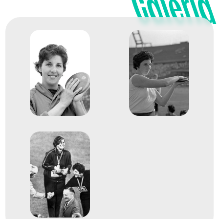
Galéria
Jugoszlávia
Atlétikai Európa-bajnokság
3
Dobószámok diszkoszvetés
1964
1964. okt.
Tokió
Japán
XVIII. nyári olimpiai játékok