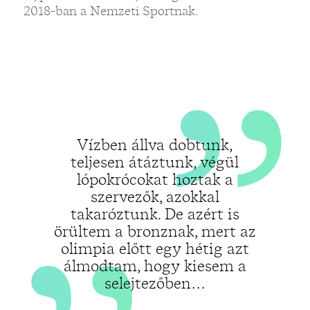
„
„
2018-ban a Nemzeti Sportnak.
Vízben állva dobtunk,
teljesen átáztunk, végül
lópokrócokat hoztak a
szervezők, azokkal
takaróztunk. De azért is
örültem a bronznak, mert az
olimpia előtt egy hétig azt
álmodtam, hogy kiesem a
selejtezőben…