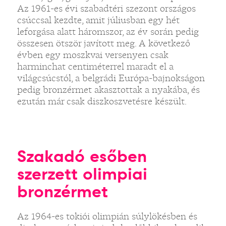
Az 1961-es évi szabadtéri szezont országos
csúccsal kezdte, amit júliusban egy hét
leforgása alatt háromszor, az év során pedig
összesen ötször javított meg. A következő
évben egy moszkvai versenyen csak
harminchat centiméterrel maradt el a
világcsúcstól, a belgrádi Európa-bajnokságon
pedig bronzérmet akasztottak a nyakába, és
ezután már csak diszkoszvetésre készült.
Szakadó esőben
szerzett olimpiai
bronzérmet
Az 1964-es tokiói olimpián súlylökésben és