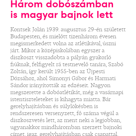
Három dobószámban
is magyar bajnok lett
Kontsek Jolán 1939. augusztus 29-én született
Budapesten, és mielőtt tizenhárom évesen
megismerkedett volna az atlétikával, úszni
járt. Mikor a középiskolában egyszer a
diszkoszt visszadobta a pályán gyakorló
fiúknak, felfigyelt rá testnevelő tanára, Szabó
Zoltán, így került 1955-ben az Újpesti
Dózsához, ahol Simonyi Gábor és Harmati
Sándor irányították az edzéseit. Nagyon
megszerette a dobóatlétikát, még a vasárnapi
istentiszteleteket is kihagyta miatta. Bár
gerelyhajításban és súlylökésben is
rendszeresen versenyzett, fő száma végül a
diszkoszvetés lett, az ment neki a legjobban,
ugyanakkor mindháromban szerzett bajnoki
címet, igaz, gerelyhajításban csak csapattal.