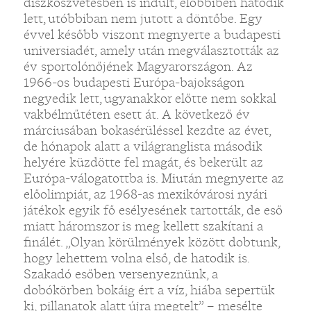
diszkoszvetésben is indult, előbbiben hatodik
lett, utóbbiban nem jutott a döntőbe. Egy
évvel később viszont megnyerte a budapesti
universiadét, amely után megválasztották az
év sportolónőjének Magyarországon. Az
1966-os budapesti Európa-bajokságon
negyedik lett, ugyanakkor előtte nem sokkal
vakbélműtéten esett át. A következő év
márciusában bokasérüléssel kezdte az évet,
de hónapok alatt a világranglista második
helyére küzdötte fel magát, és bekerült az
Európa-válogatottba is. Miután megnyerte az
előolimpiát, az 1968-as mexikóvárosi nyári
játékok egyik fő esélyesének tartották, de eső
miatt háromszor is meg kellett szakítani a
finálét. „Olyan körülmények között dobtunk,
hogy lehettem volna első, de hatodik is.
Szakadó esőben versenyeznünk, a
dobókörben bokáig ért a víz, hiába sepertük
ki, pillanatok alatt újra megtelt” – mesélte