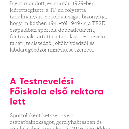
Igent mondott, és miután 1939-ben
leérettségizett, a TF-en folytatta
tanulmányait. Sokoldalúságát bizonyítja,
hogy miközben 1941-től 1949-ig a TFSE
csapatában sportolt dobóatlétaként,
fontosnak tartotta a tanulást, testnevelő
tanári, teniszedzői, ökölvívóedzői és
labdarúgóedzői minősítést szerzett.
A Testnevelési
Főiskola első rektora
lett
Sportolóként kétszer nyert
csapatbajnokságot, gerelyhajításban és
súlylökésben, mindkettőt 1946-ban. Ekkor