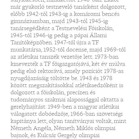
már gyakorló testnevelő tanárként dolgozott,
előbb 1942-től 1943-ig a komáromi bencés
gimnáziumban, majd 1943-tól 1945-ig
tanársegédként a Testnevelési Főiskolán,
1945-től 1946-ig pedig a pápai Állami
Tanítóképzőben. 1947-től újra a TF
munkatársa, 1952-től docense, majd 1969-től
az atlétikai tanszék vezetője lett. 1973-ban
kinevezték a TF főigazgatójává, két év múlva
pedig első rektorává, amely pozíciót 1978-as
nyugdíjazásáig töltötte be. 1943 és 1978
között megszakításokkal atlétikaedzőként is
dolgozott a főiskolán, precízen és
tudományos szakmai alapossággal oktatta a
gerelyhajítást. 1949-ben a magyar atlétikai
válogatott dobóedzője, 1966-ban szövetségi
kapitánya lett, olyan tanítványai voltak, mint
Németh Angéla, Németh Miklós olimpiai
bajnok, és Kulcsár Gergely olimpiai