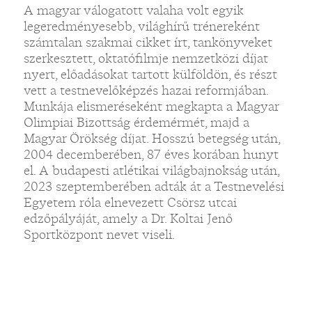
A magyar válogatott valaha volt egyik
legeredményesebb, világhírű trénereként
számtalan szakmai cikket írt, tankönyveket
szerkesztett, oktatófilmje nemzetközi díjat
nyert, előadásokat tartott külföldön, és részt
vett a testnevelőképzés hazai reformjában.
Munkája elismeréseként megkapta a Magyar
Olimpiai Bizottság érdemérmét, majd a
Magyar Örökség díjat. Hosszú betegség után,
2004 decemberében, 87 éves korában hunyt
el. A budapesti atlétikai világbajnokság után,
2023 szeptemberében adták át a Testnevelési
Egyetem róla elnevezett Csörsz utcai
edzőpályáját, amely a Dr. Koltai Jenő
Sportközpont nevet viseli.