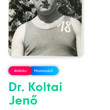
Atlétika
Mesteredző
Dr.
Koltai
Jenő