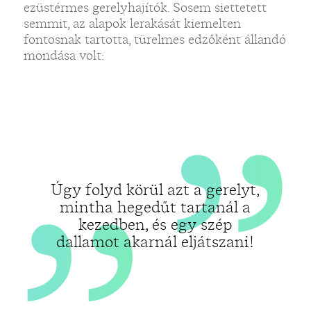
„
„
ezüstérmes gerelyhajítók. Sosem siettetett
semmit, az alapok lerakását kiemelten
fontosnak tartotta, türelmes edzőként állandó
mondása volt:
Úgy folyd körül azt a gerelyt,
mintha hegedűt tartanál a
kezedben, és egy szép
dallamot akarnál eljátszani!