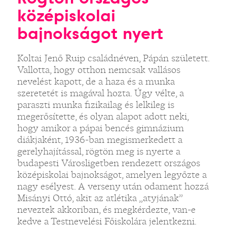
középiskolai
bajnokságot nyert
Koltai Jenő Ruip családnéven, Pápán született.
Vallotta, hogy otthon nemcsak vallásos
nevelést kapott, de a haza és a munka
szeretetét is magával hozta. Úgy vélte, a
paraszti munka fizikailag és lelkileg is
megerősítette, és olyan alapot adott neki,
hogy amikor a pápai bencés gimnázium
diákjaként, 1936-ban megismerkedett a
gerelyhajítással, rögtön meg is nyerte a
budapesti Városligetben rendezett országos
középiskolai bajnokságot, amelyen legyőzte a
nagy esélyest. A verseny után odament hozzá
Misányi Ottó, akit az atlétika „atyjának”
neveztek akkoriban, és megkérdezte, van-e
kedve a Testnevelési Főiskolára jelentkezni.