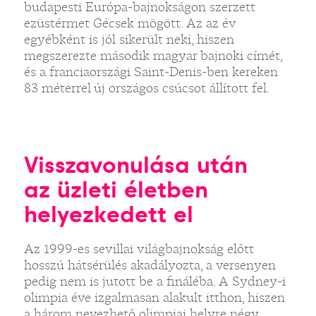
budapesti Európa-bajnokságon szerzett
ezüstérmet Gécsek mögött. Az az év
egyébként is jól sikerült neki, hiszen
megszerezte második magyar bajnoki címét,
és a franciaországi Saint-Denis-ben kereken
83 méterrel új országos csúcsot állított fel.
Visszavonulása után
az üzleti életben
helyezkedett el
Az 1999-es sevillai világbajnokság előtt
hosszú hátsérülés akadályozta, a versenyen
pedig nem is jutott be a fináléba. A Sydney-i
olimpia éve izgalmasan alakult itthon, hiszen
a három nevezhető olimpiai helyre négy