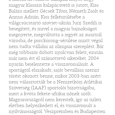
magyar klasszis kalapácsvető is jutott, Kiss
Balázs mellett Gécsek Tibor, Németh Zsolt és
Annus Adrián. Kiss felkészülésébe a
világcsúcstartó szovjet-ukrán Jurij Szedih is
besegített, és mivel a magyar bajnokságot
megnyerte, megváltotta a jegyét az ausztrál
városba, de porckorong-sérülése miatt végül
nem tudta vállalni az olimpiai szereplést. Bár
még többször dobott nyolcvan felett, ezután
már nem ért el számottevő sikereket. 2004
nyarán bejelentette a visszavonulását. A
sportágtól elszakadt, saját bevallása szerint
törést okozott benne, mikor 2003-ban azért
nem választották be a Nemzetközi Atlétikai
Szövetség (IAAF) sportolói bizottságába,
mert a kvóta fekete-afrikai nőnek szólt.
Magyarországról nem keresték, így az üzleti
életben helyezkedett el, és visszavonult a
nyilvánosságtól. Veszprémben és Budapesten