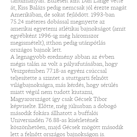
tanulmányait. Edzéseit kint Dan Lange vette
át, Kiss Balázs pedig nemcsak jól érezte magát
Amerikában, de sokat fejlődött. 1993-ban
75.24 méteres dobással megnyerte az
amerikai egyetemi atlétikai bajnokságot (amit
egyébként 1996-ig még háromszor
megismételt), itthon pedig utánpótlás
országos bajnok lett.
A legnagyobb eredmény abban az évben
mégis talán az volt a pályafutásában, hogy
Veszprémben 77.18-as egyéni csúccsal
teljesítette a szintet a stuttgarti felnőtt
világbajnokságra, más kérdés, hogy sérülés
miatt végül nem tudott kiutazni,
Magyarországot így csak Gécsek Tibor
képviselte. Előtte, még júliusban a dobogó
második fokára állhatott a buffalói
Universiadén 76.88-as kísérletének
köszönhetően, majd Gécsek mögött második
lett a felnőtt országos bajnokságon is.