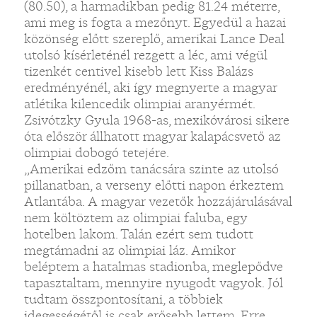
(80.50), a harmadikban pedig 81.24 méterre,
ami meg is fogta a mezőnyt. Egyedül a hazai
közönség előtt szereplő, amerikai Lance Deal
utolsó kísérleténél rezgett a léc, ami végül
tizenkét centivel kisebb lett Kiss Balázs
eredményénél, aki így megnyerte a magyar
atlétika kilencedik olimpiai aranyérmét.
Zsivótzky Gyula 1968-as, mexikóvárosi sikere
óta először állhatott magyar kalapácsvető az
olimpiai dobogó tetejére.
„Amerikai edzőm tanácsára szinte az utolsó
pillanatban, a verseny előtti napon érkeztem
Atlantába. A magyar vezetők hozzájárulásával
nem költöztem az olimpiai faluba, egy
hotelben lakom. Talán ezért sem tudott
megtámadni az olimpiai láz. Amikor
beléptem a hatalmas stadionba, meglepődve
tapasztaltam, mennyire nyugodt vagyok. Jól
tudtam összpontosítani, a többiek
idegességétől is csak erősebb lettem. Erre