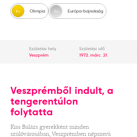
Olimpia
Európa-bajnokság
1
1
Születési hely
Születési idő
Veszprém
1972. márc. 21.
Veszprémből indult, a
tengerentúlon
folytatta
Kiss Balázs gyerekként minden
szülővárosában, Veszprémben népszerű