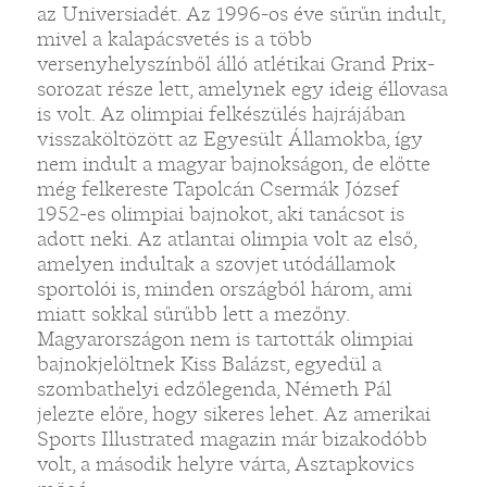
az Universiadét. Az 1996-os éve sűrűn indult,
mivel a kalapácsvetés is a több
versenyhelyszínből álló atlétikai Grand Prix-
sorozat része lett, amelynek egy ideig éllovasa
is volt. Az olimpiai felkészülés hajrájában
visszaköltözött az Egyesült Államokba, így
nem indult a magyar bajnokságon, de előtte
még felkereste Tapolcán Csermák József
1952-es olimpiai bajnokot, aki tanácsot is
adott neki. Az atlantai olimpia volt az első,
amelyen indultak a szovjet utódállamok
sportolói is, minden országból három, ami
miatt sokkal sűrűbb lett a mezőny.
Magyarországon nem is tartották olimpiai
bajnokjelöltnek Kiss Balázst, egyedül a
szombathelyi edzőlegenda, Németh Pál
jelezte előre, hogy sikeres lehet. Az amerikai
Sports Illustrated magazin már bizakodóbb
volt, a második helyre várta, Asztapkovics