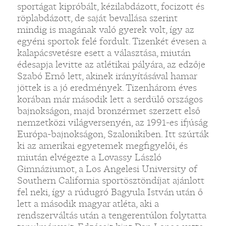
sportágat kipróbált, kézilabdázott, focizott és
röplabdázott, de saját bevallása szerint
mindig is magának való gyerek volt, így az
egyéni sportok felé fordult. Tizenkét évesen a
kalapácsvetésre esett a választása, miután
édesapja levitte az atlétikai pályára, az edzője
Szabó Ernő lett, akinek irányításával hamar
jöttek is a jó eredmények. Tizenhárom éves
korában már második lett a serdülő országos
bajnokságon, majd bronzérmet szerzett első
nemzetközi világversenyén, az 1991-es ifjúság
Európa-bajnokságon, Szalonikiben. Itt szúrták
ki az amerikai egyetemek megfigyelői, és
miután elvégezte a Lovassy László
Gimnáziumot, a Los Angelesi University of
Southern California sportösztöndíjat ajánlott
fel neki, így a rúdugró Bagyula István után ő
lett a második magyar atléta, aki a
rendszerváltás után a tengerentúlon folytatta