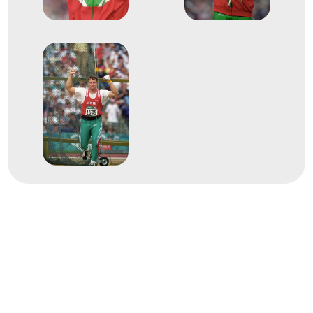
1997
1997. aug.
Athén
Görögország
Atlétikai világbajnokság
4
Dobószámok kalapácsvetés
2001
2001. aug.
Edmonton
Kanada