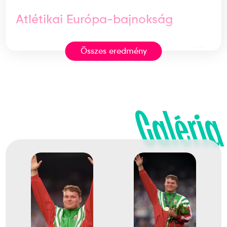
Atlétikai Európa-bajnokság
Összes eredmény
2
Dobószámok kalapácsvetés
1995
1995. aug.
Galéria
Göteborg
Svédország
Atlétikai világbajnokság
4
Dobószámok kalapácsvetés