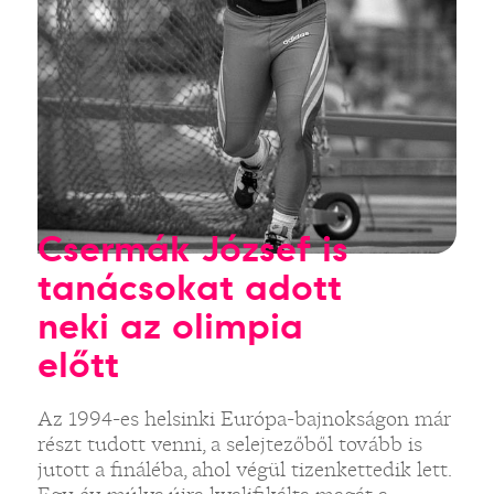
Csermák József is
tanácsokat adott
neki az olimpia
előtt
Az 1994-es helsinki Európa-bajnokságon már
részt tudott venni, a selejtezőből tovább is
jutott a fináléba, ahol végül tizenkettedik lett.