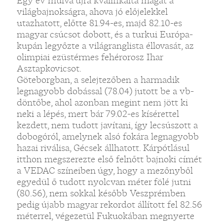
Egy év múlva újra kvalifikálta magát a
világbajnokságra, ahova jó előjelekkel
utazhatott, előtte 81.94-es, majd 82.10-es
magyar csúcsot dobott, és a turkui Európa-
kupán legyőzte a világranglista éllovasát, az
olimpiai ezüstérmes fehérorosz Ihar
Asztapkovicsot.
Göteborgban, a selejtezőben a harmadik
legnagyobb dobással (78.04) jutott be a vb-
döntőbe, ahol azonban megint nem jött ki
neki a lépés, mert bár 79.02-es kísérettel
kezdett, nem tudott javítani, így lecsúszott a
dobogóról, amelynek alsó fokára legnagyobb
hazai riválisa, Gécsek állhatott. Kárpótlásul
itthon megszerezte első felnőtt bajnoki címét
a VEDAC színeiben úgy, hogy a mezőnyből
egyedül ő tudott nyolcvan méter fölé jutni
(80.56), nem sokkal később Veszprémben
pedig újabb magyar rekordot állított fel 82.56
méterrel, végezetül Fukuokában megnyerte