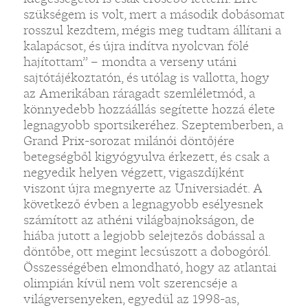
szükségem is volt, mert a második dobásomat
rosszul kezdtem, mégis meg tudtam állítani a
kalapácsot, és újra indítva nyolcvan fölé
hajítottam” – mondta a verseny utáni
sajtótájékoztatón, és utólag is vallotta, hogy
az Amerikában ráragadt szemléletmód, a
könnyedebb hozzáállás segítette hozzá élete
legnagyobb sportsikeréhez. Szeptemberben, a
Grand Prix-sorozat milánói döntőjére
betegségből kigyógyulva érkezett, és csak a
negyedik helyen végzett, vigaszdíjként
viszont újra megnyerte az Universiadét. A
következő évben a legnagyobb esélyesnek
számított az athéni világbajnokságon, de
hiába jutott a legjobb selejtezős dobással a
döntőbe, ott megint lecsúszott a dobogóról.
Összességében elmondható, hogy az atlantai
olimpián kívül nem volt szerencséje a
világversenyeken, egyedül az 1998-as,