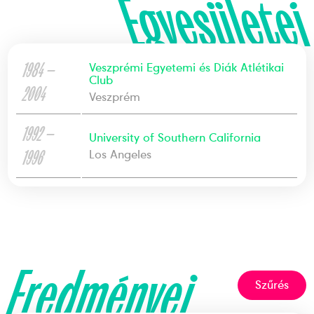
Egyesületei
1984 —
Veszprémi Egyetemi és Diák Atlétikai
Club
2004
Veszprém
1992 —
University of Southern California
1996
Los Angeles
Eredményei
Szűrés