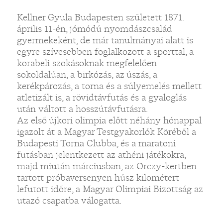
Kellner Gyula Budapesten született 1871.
április 11-én, jómódú nyomdászcsalád
gyermekeként, de már tanulmányai alatt is
egyre szívesebben foglalkozott a sporttal, a
korabeli szokásoknak megfelelően
sokoldalúan, a birkózás, az úszás, a
kerékpározás, a torna és a súlyemelés mellett
atletizált is, a rövidtávfutás és a gyaloglás
után váltott a hosszútávfutásra.
Az első újkori olimpia előtt néhány hónappal
igazolt át a Magyar Testgyakorlók Köréből a
Budapesti Torna Clubba, és a maratoni
futásban jelentkezett az athéni játékokra,
majd miután márciusban, az Orczy-kertben
tartott próbaversenyen húsz kilométert
lefutott időre, a Magyar Olimpiai Bizottság az
utazó csapatba válogatta.