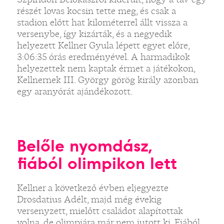
részét lovas kocsin tette meg, és csak a
stadion előtt hat kilométerrel állt vissza a
versenybe, így kizárták, és a negyedik
helyezett Kellner Gyula lépett egyet előre,
3:06:35 órás eredményével. A harmadikok
helyezettek nem kaptak érmet a játékokon,
Kellnernek III. György görög király azonban
egy aranyórát ajándékozott.
Belőle nyomdász,
fiából olimpikon lett
Kellner a következő évben eljegyezte
Drosdatius Adélt, majd még évekig
versenyzett, mielőtt családot alapítottak
volna, de olimpiára már nem jutott ki. Fiából