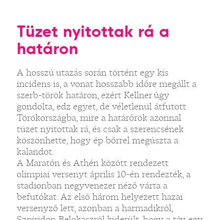
Tüzet nyitottak rá a
határon
A hosszú utazás során történt egy kis
incidens is, a vonat hosszabb időre megállt a
szerb-török határon, ezért Kellner úgy
gondolta, edz egyet, de véletlenül átfutott
Törökországba, mire a határőrök azonnal
tüzet nyitottak rá, és csak a szerencsének
köszönhette, hogy ép bőrrel megúszta a
kalandot.
A Maratón és Athén között rendezett
olimpiai versenyt április 10-én rendezték, a
stadionban negyvenezer néző várta a
befutókat. Az első három helyezett hazai
versenyző lett, azonban a harmadikról,
Szpiridon Belokaszról kiderült, hogy a táv egy