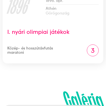
1896
1896. ápr.
Athén
Görögország
I. nyári olimpiai játékok
Közép- és hosszútávfutás
3
maratoni
Galéria