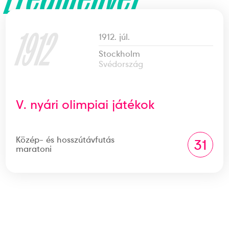
1912
1912. júl.
Stockholm
Svédország
V. nyári olimpiai játékok
Közép- és hosszútávfutás
31
maratoni