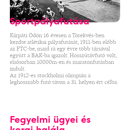
Sportpályafutása
Kárpáti Ödön 16 évesen a Törekvés-ben
kezdte atlétikai pályafutását, 1911-ben előbb
az FTC-be, majd rá egy évre több társával
együtt a BAK-ba igazolt. Hosszútávfutó volt,
elsősorban 10000m-en és maratonfutásban
indult.
Az 1912-es stockholmi olimpián a
leghosszabb futó távon a 31. helyen ért célba.
Fegyelmi ügyei és
korai halála