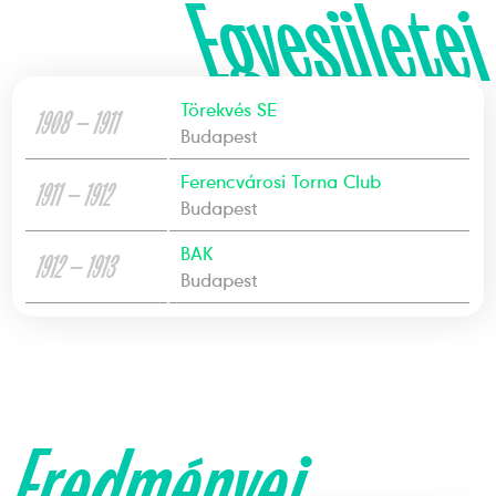
Egyesületei
Törekvés SE
1908 — 1911
Budapest
Ferencvárosi Torna Club
1911 — 1912
Budapest
BAK
1912 — 1913
Budapest
Eredményei