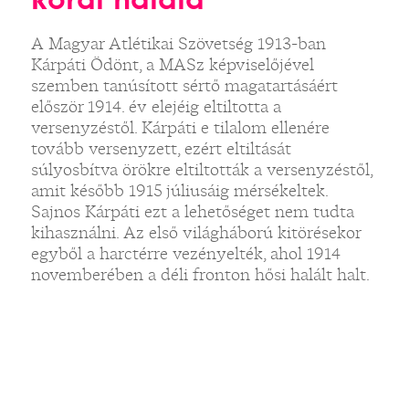
A Magyar Atlétikai Szövetség 1913-ban
Kárpáti Ödönt, a MASz képviselőjével
szemben tanúsított sértő magatartásáért
először 1914. év elejéig eltiltotta a
versenyzéstől. Kárpáti e tilalom ellenére
tovább versenyzett, ezért eltiltását
súlyosbítva örökre eltiltották a versenyzéstől,
amit később 1915 júliusáig mérsékeltek.
Sajnos Kárpáti ezt a lehetőséget nem tudta
kihasználni. Az első világháború kitörésekor
egyből a harctérre vezényelték, ahol 1914
novemberében a déli fronton hősi halált halt.