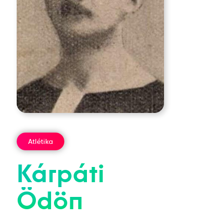
Atlétika
Kárpáti
Ödön