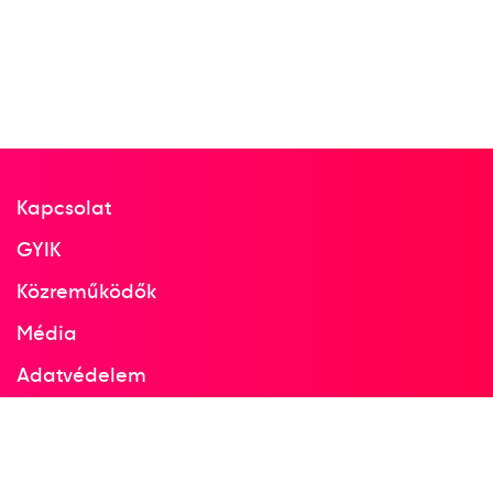
19
Dobószámok kalapácsvetés
2019
2019. szept.
Doha
Katar
Kapcsolat
GYIK
Atlétikai világbajnokság
Közreműködők
Média
23
Dobószámok kalapácsvetés
Adatvédelem
Facebook
2023
Instagram
2023. aug.