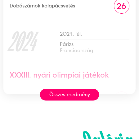
26
Dobószámok kalapácsvetés
2024
2024. júl.
Párizs
Franciaország
XXXIII. nyári olimpiai játékok
Összes eredmény
30
Dobószámok kalapácsvetés
2017
2017. aug.
London