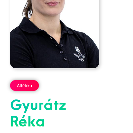
Atlétika
Gyurátz
Réka