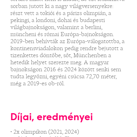
sorban jutott ki a nagy világversenyekre:
részt vett a tokiói és a párizs olimpián, a
pekingi, a londoni, dohai és budapesti
világbajnokságon, valamint a berlini,
müncheni és római Európa-bajnokságon.
2019-ben behívták az Európa-válogatottba, a
kontinensviadalokon pedig rendre bejutott a
tizenkettes döntőbe, sőt, Münchenben a
hetedik helyet szerezte meg. A magyar
bajnokságon 2016 és 2024 között senki sem
tudta legyőzni, egyéni csúcsa 72,70 méter,
még a 2019-es ob-ról.
Díjai, eredményei
• 2x olimpikon (2021, 2024)