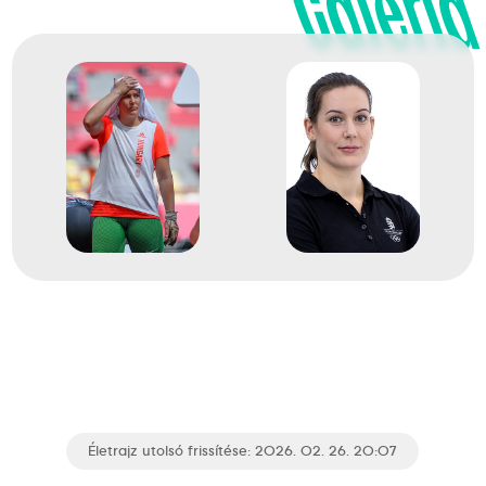
Galéria
Nagy-Britannia
XVI. atlétikai világbajnokság
16
Dobószámok kalapácsvetés
2015
2015. aug.
Peking
Kína
Atlétikai világbajnokság
Életrajz utolsó frissítése: 2026. 02. 26. 20:07