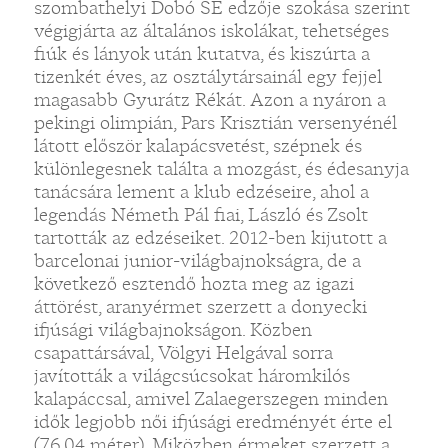
szombathelyi Dobó SE edzője szokása szerint
végigjárta az általános iskolákat, tehetséges
fiúk és lányok után kutatva, és kiszúrta a
tizenkét éves, az osztálytársainál egy fejjel
magasabb Gyurátz Rékát. Azon a nyáron a
pekingi olimpián, Pars Krisztián versenyénél
látott először kalapácsvetést, szépnek és
különlegesnek találta a mozgást, és édesanyja
tanácsára lement a klub edzéseire, ahol a
legendás Németh Pál fiai, László és Zsolt
tartották az edzéseiket. 2012-ben kijutott a
barcelonai junior-világbajnokságra, de a
következő esztendő hozta meg az igazi
áttörést, aranyérmet szerzett a donyecki
ifjúsági világbajnokságon. Közben
csapattársával, Völgyi Helgával sorra
javították a világcsúcsokat háromkilós
kalapáccsal, amivel Zalaegerszegen minden
idők legjobb női ifjúsági eredményét érte el
(76,04 méter). Miközben érmeket szerzett a