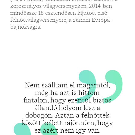
„
korosztályos világversenyeken, 2014-ben
„
mindössze 18 esztendősen kijutott első
felnőttvilágversenyére, a zürichi Európa-
bajnokságra.
Nem szálltam el magamtól,
még ha azt is hittem
fiatalon, hogy ezentúl biztos
állandó helyem lesz a
dobogón. Aztán a felnőttek
között kellett rájönnöm, hogy
ez azért nem így van.