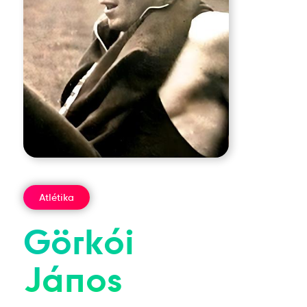
Atlétika
Görkói
János