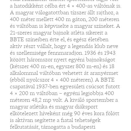
a hatodikként célba ért 4 × 400-as váltónak is.
A magyar válogatottban tízszer állt rajthoz, a
400 méter mellett 400 m gáton, 200 méteren
és váltóban is képviselte a magyar színeket. A
21-szeres magyar bajnok atléta sikereit a
BBTE színeiben érte el, és egész életében
aktív részt vállalt, hogy a legendás klub neve
és szellemisége fennmaradjon. 1936 és 1943
között háromszor nyert egyéni bajnokságot
(kétszer 400 m-en, egyszer 800 m-en) és 18
alkalommal váltóban vehetett át aranyérmet
(ebből nyolcszor 4 × 400 méteren). A BBTE
csapatával 1937-ben egyesületi csúcsot futott
4 × 200 m váltóban – egyéni legjobbja 400
méteren 48,2 mp volt. A kiváló sportember a
magyar atlétika és magyar diáksport
elkötelezett híveként még 90 éves kora fölött
is aktívan segítette a fiatal tehetségek
felkutatását, támogatta a budapesti