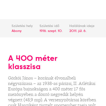
Születési hely
Születési idő
Halálának ideje
Abony
1916. szept. 10.
2011. júl. 6.
A 400 méter
klasszisa
Görkói János – korának élvonalbeli
négyszázasa – az 1938-as párizsi, II. Atlétikai
Európa bajnokságon a 400 méter 17 fős
mezőnyében a döntő negyedik helyén
végzett (48,9 mp). A versenyzőtársai körében
csak Hanziként tisztelt sportember tagja volt