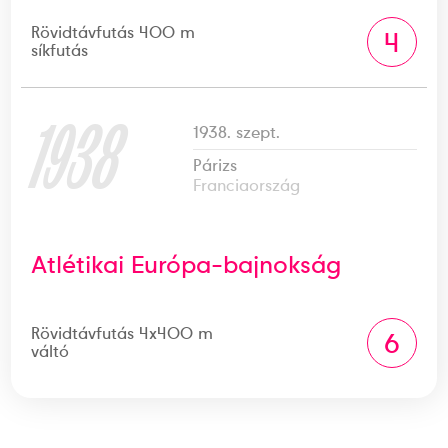
Rövidtávfutás 400 m
4
síkfutás
1938
1938. szept.
Párizs
Franciaország
Atlétikai Európa-bajnokság
Rövidtávfutás 4x400 m
6
váltó