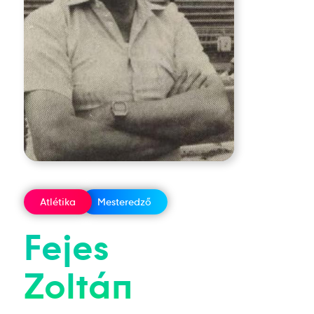
Atlétika
Mesteredző
Fejes
Zoltán