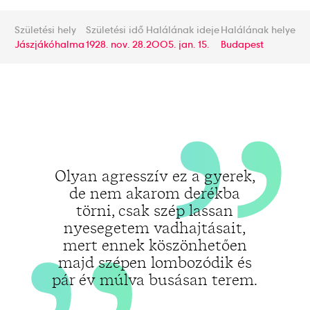
„
„
Születési hely
Születési idő
Halálának ideje
Halálának helye
Jászjákóhalma
1928. nov. 28.
2005. jan. 15.
Budapest
Olyan agresszív ez a gyerek,
de nem akarom derékba
törni, csak szép lassan
nyesegetem vadhajtásait,
mert ennek köszönhetően
majd szépen lombozódik és
pár év múlva busásan terem.