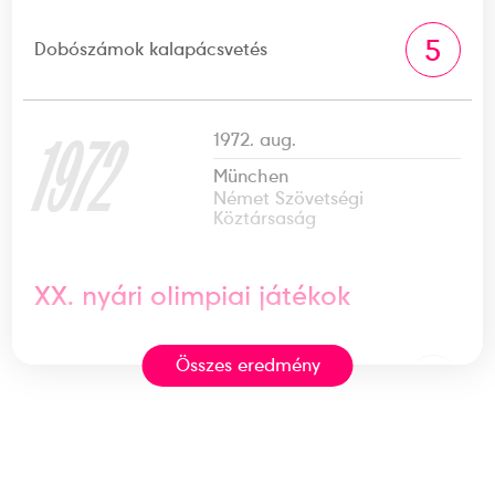
5
Dobószámok kalapácsvetés
1972
1972. aug.
München
Német Szövetségi
Köztársaság
XX. nyári olimpiai játékok
Összes eredmény
6
Dobószámok kalapácsvetés
1964. okt.