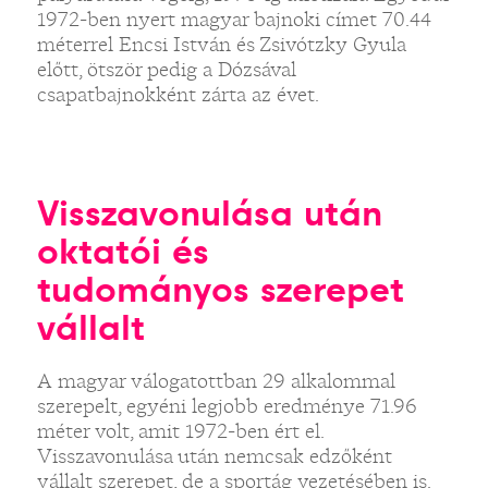
1972-ben nyert magyar bajnoki címet 70.44
méterrel Encsi István és Zsivótzky Gyula
előtt, ötször pedig a Dózsával
csapatbajnokként zárta az évet.
Visszavonulása után
oktatói és
tudományos szerepet
vállalt
A magyar válogatottban 29 alkalommal
szerepelt, egyéni legjobb eredménye 71.96
méter volt, amit 1972-ben ért el.
Visszavonulása után nemcsak edzőként
vállalt szerepet, de a sportág vezetésében is.