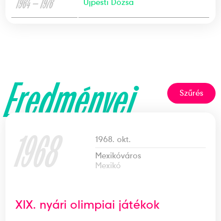
1964 — 1976
Újpesti Dózsa
Eredményei
Szűrés
1968
1968. okt.
Mexikóváros
Mexikó
XIX. nyári olimpiai játékok