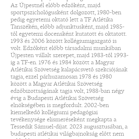
Az Újpestnél előbb edzőként, majd
sportpszichológusként dolgozott, 1980-ben
pedig egyetemi oktató lett a TF Atlétika
Tanszékén, előbb adjunktusként, majd 1985-
től egyetemi docensként kutatott és oktatott.
1993 és 2006 között kollégiumigazgató is
volt. Edzőként előbb társadalmi munkában
Újpesten vállalt szerepet, majd 1983-től 1993-
ig a TF-en. 1976 és 1984 között a Magyar
Atlétikai Szövetség kalapácsvető szekciójának
tagja, ezzel párhuzamosan 1978 és 1980
között a Magyar Atlétikai Szövetség
edzőbizottságának tagja volt, 1988-ban négy
évig a Budapesti Atlétikai Szövetség
elnökségében is megfordult. 2002-ben
kiemelkedő kollégiumi pedagógiai
tevékenysége elismeréseként megkapta a
Tessedik Sámuel-díjat. 2023 augusztusában, a
budapesti atlétikai világbajnokság előtt nem