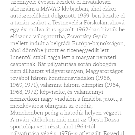
tizennyolc évesen kezdett el hivatalosan
atletizálni a MÁVAG klubjaiban, ahol ekkor
autószerelőként dolgozott. 1959-ben kezdte el
a tanári szakot a Testnevelési Főiskolán, ahová
egy év múlva át is igazolt. 1962-ban hívták be
először a válogatottba, Zsivótzky Gyula
mellett indult a belgrádi Európa-bajnokságon,
ahol döntőbe jutott és tizenegyedik lett.
Innentől stabil tagja lett a magyar nemzeti
csapatnak. Bár pályafutása során dobogóra
nem állhatott világversenyen, Magyarorzágot
további három kontinensviadalon (1966,
1969, 1971), valamint három olimpián (1964,
1968, 1972) képviselte, és valamennyi
nemzetközi nagy viadalon a fináléba jutott, a
mexikóvárosi olimpián az ötödik,
Münchenben pedig a hatodik helyen végzett.
A nyári játékokon már mint az Újesti Dózsa
sportolója vett részt, ahol 1964-től
pályafutása végéig, 1976-ig atletizált. Egyedül