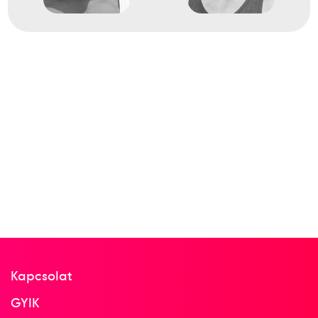
6
Dobószámok kalapácsvetés
1966
1966. aug.
Budapest
Atlétikai Európa-bajnokság
7
Dobószámok kalapácsvetés
Kapcsolat
GYIK
1969. szept.