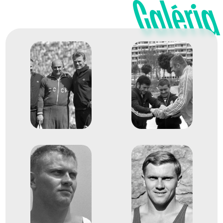
1964
Galéria
Tokió
Japán
XVIII. nyári olimpiai játékok
11
Dobószámok kalapácsvetés
1971
1971. aug.
Helsinki
Finnország
Atlétikai Európa-bajnokság