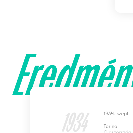
Eredmén
1934
1934. szept.
Torino
Olaszország