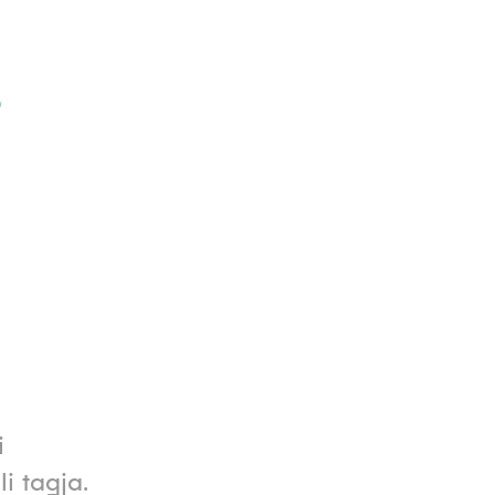
i
i
i tagja.