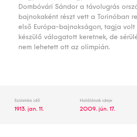
Dombóvári Sándor a távolugrás orsz
bajnokaként részt vett a Torinóban r
első Európa-bajnokságon, tagja volt 
készülő válogatott keretnek, de sérül
nem lehetett ott az olimpián.
Születési idő
Halálának ideje
1913. jan. 11.
2009. jún. 17.