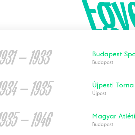
Egy
1931 — 1933
Budapest Spo
Budapest
1934 — 1935
Újpesti Torna
Újpest
1935 — 1946
Magyar Atlét
Budapest