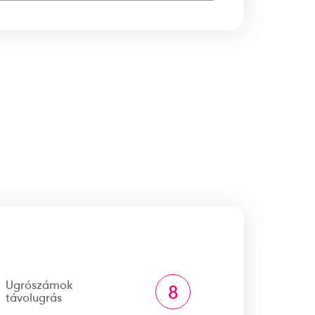
Ugrószámok
8
távolugrás