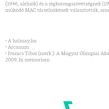
(1946, alelnök) és a jégkorongszövetségnek (19
működő MAC társelnökének választották, amely
• A halmay.hu
• Arcanum
• Ivanics Tibor (szerk.): A Magyar Olimpiai A
2009, In memoriam