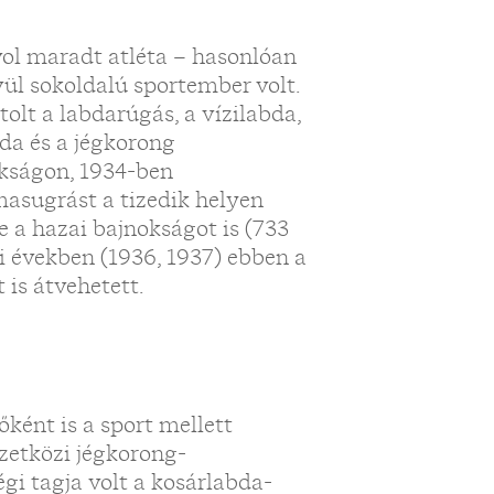
ávol maradt atléta – hasonlóan
ül sokoldalú sportember volt.
olt a labdarúgás, a vízilabda,
bda és a jégkorong
okságon, 1934-ben
masugrást a tizedik helyen
 a hazai bajnokságot is (733
i években (1936, 1937) ebben a
is átvehetett.
ként is a sport mellett
zetközi jégkorong-
gi tagja volt a kosárlabda-