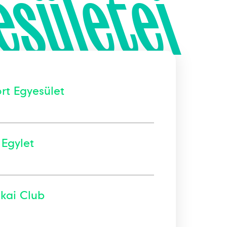
esületei
rt Egyesület
 Egylet
ikai Club