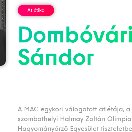
Atlétika
Dombóvár
Sándor
A MAC egykori válogatott atlétája, a
szombathelyi Halmay Zoltán Olimpia
Hagyományőrző Egyesület tiszteletbel