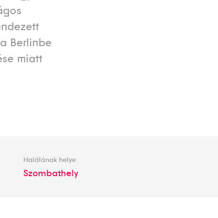
ágos
endezett
a Berlinbe
ése miatt
Halálának helye
Szombathely