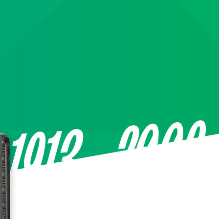
—2009
1913