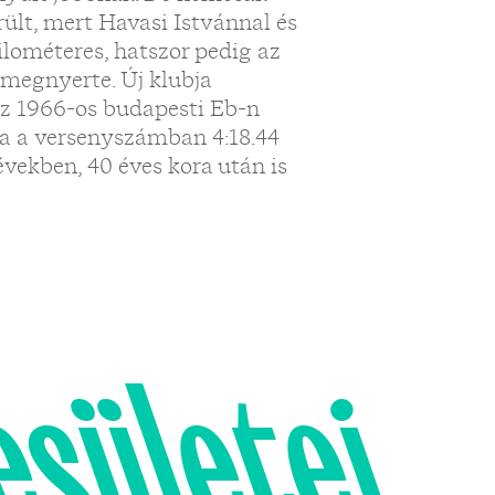
rült, mert Havasi Istvánnal és
ilométeres, hatszor pedig az
 megnyerte. Új klubja
az 1966-os budapesti Eb-n
sa a versenyszámban 4:18.44
években, 40 éves kora után is
esületei