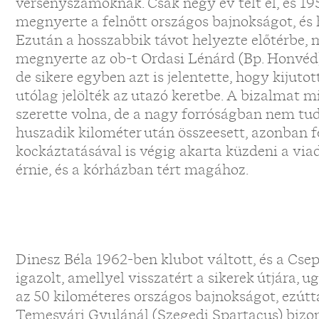
versenyszámoknak. Csak négy év telt el, és 1
megnyerte a felnőtt országos bajnokságot, és 
Ezután a hosszabbik távot helyezte előtérbe
megnyerte az ob-t Ordasi Lénárd (Bp. Honvéd) 
de sikere egyben azt is jelentette, hogy kijuto
utólag jelölték az utazó keretbe. A bizalmat
szerette volna, de a nagy forróságban nem tudt
huszadik kilométer után összeesett, azonban fel
kockáztatásával is végig akarta küzdeni a viad
érnie, és a kórházban tért magához.
Dinesz Béla 1962-ben klubot váltott, és a Csep
igazolt, amellyel visszatért a sikerek útjára,
az 50 kilométeres országos bajnokságot, ezútt
Temesvári Gyulánál (Szegedi Spartacus) bizo