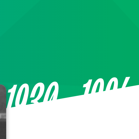
—1994
1930