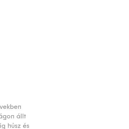
években
ágon állt
ig húsz és