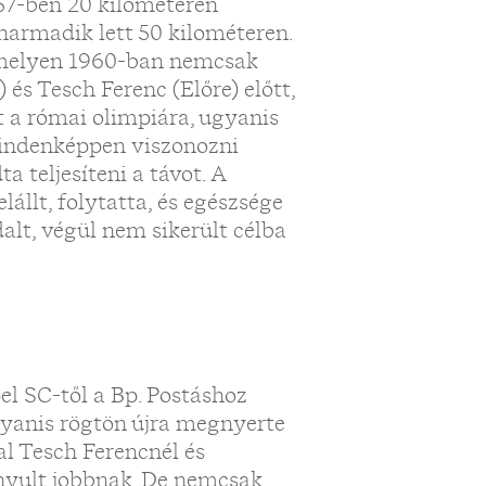
957-ben 20 kilométeren
harmadik lett 50 kilométeren.
, melyen 1960-ban nemcsak
és Tesch Ferenc (Előre) előtt,
tt a római olimpiára, ugyanis
 mindenképpen viszonozni
a teljesíteni a távot. A
állt, folytatta, és egészsége
alt, végül nem sikerült célba
el SC-től a Bp. Postáshoz
 ugyanis rögtön újra megnyerte
al Tesch Ferencnél és
nyult jobbnak. De nemcsak