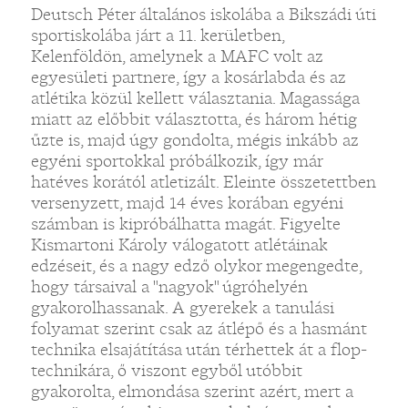
Deutsch Péter általános iskolába a Bikszádi úti
sportiskolába járt a 11. kerületben,
Kelenföldön, amelynek a MAFC volt az
egyesületi partnere, így a kosárlabda és az
atlétika közül kellett választania. Magassága
miatt az előbbit választotta, és három hétig
űzte is, majd úgy gondolta, mégis inkább az
egyéni sportokkal próbálkozik, így már
hatéves korától atletizált. Eleinte összetettben
versenyzett, majd 14 éves korában egyéni
számban is kipróbálhatta magát. Figyelte
Kismartoni Károly válogatott atlétáinak
edzéseit, és a nagy edző olykor megengedte,
hogy társaival a "nagyok" úgróhelyén
gyakorolhassanak. A gyerekek a tanulási
folyamat szerint csak az átlépő és a hasmánt
technika elsajátítása után térhettek át a flop-
technikára, ő viszont egyből utóbbit
gyakorolta, elmondása szerint azért, mert a