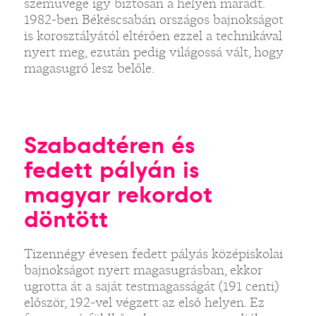
szemüvege így biztosan a helyén maradt.
1982-ben Békéscsabán országos bajnokságot
is korosztályától eltérően ezzel a technikával
nyert meg, ezután pedig világossá vált, hogy
magasugró lesz belőle.
Szabadtéren és
fedett pályán is
magyar rekordot
döntött
Tizennégy évesen fedett pályás középiskolai
bajnokságot nyert magasugrásban, ekkor
ugrotta át a saját testmagasságát (191 centi)
először, 192-vel végzett az első helyen. Ez