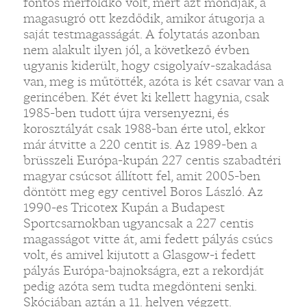
fontos mérföldkő volt, mert azt mondják, a
magasugró ott kezdődik, amikor átugorja a
saját testmagasságát. A folytatás azonban
nem alakult ilyen jól, a következő évben
ugyanis kiderült, hogy csigolyaív-szakadása
van, meg is műtötték, azóta is két csavar van a
gerincében. Két évet ki kellett hagynia, csak
1985-ben tudott újra versenyezni, és
korosztályát csak 1988-ban érte utol, ekkor
már átvitte a 220 centit is. Az 1989-ben a
brüsszeli Európa-kupán 227 centis szabadtéri
magyar csúcsot állított fel, amit 2005-ben
döntött meg egy centivel Boros László. Az
1990-es Tricotex Kupán a Budapest
Sportcsarnokban ugyancsak a 227 centis
magasságot vitte át, ami fedett pályás csúcs
volt, és amivel kijutott a Glasgow-i fedett
pályás Európa-bajnokságra, ezt a rekordját
pedig azóta sem tudta megdönteni senki.
Skóciában aztán a 11. helyen végzett.