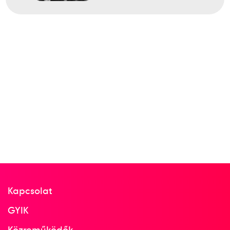
Kapcsolat
GYIK
Közreműködők