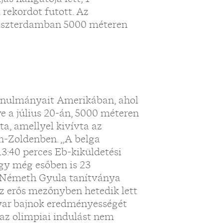
rekordot futott. Az
mszterdamban 5000 méteren
tanulmányait Amerikában, ahol
e a július 20-án, 5000 méteren
ta, amellyel kivívta az
n-Zoldenben. „A belga
13:40 perces Eb-kiküldetési
ogy még esőben is 23
 Németh Gyula tanítványa
az erős mezőnyben hetedik lett
ar bajnok eredményességét
, az olimpiai indulást nem