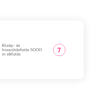
Közép- és
7
hosszútávfutás 5000
m síkfutás