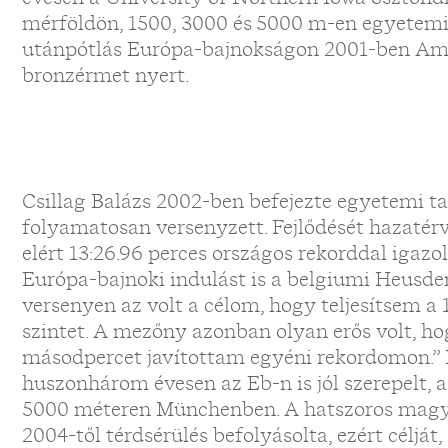
mérföldön, 1500, 3000 és 5000 m-en egyetemi 
utánpótlás Európa-bajnokságon 2001-ben A
bronzérmet nyert.
Csillag Balázs 2002-ben befejezte egyetemi 
folyamatosan versenyzett. Fejlődését hazatérv
elért 13:26.96 perces országos rekorddal igazol
Európa-bajnoki indulást is a belgiumi Heusde
versenyen az volt a célom, hogy teljesítsem a 
szintet. A mezőny azonban olyan erős volt, h
másodpercet javítottam egyéni rekordomon.”
huszonhárom évesen az Eb-n is jól szerepelt, 
5000 méteren Münchenben. A hatszoros magy
2004-től térdsérülés befolyásolta, ezért célját