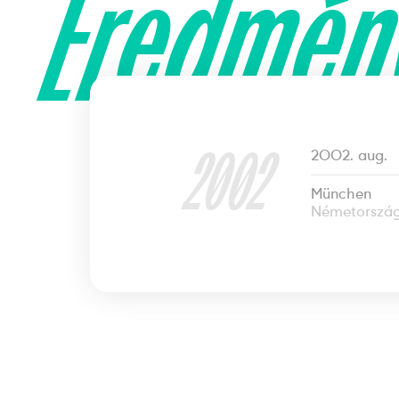
Eredmén
2002
2002. aug.
München
Németorszá