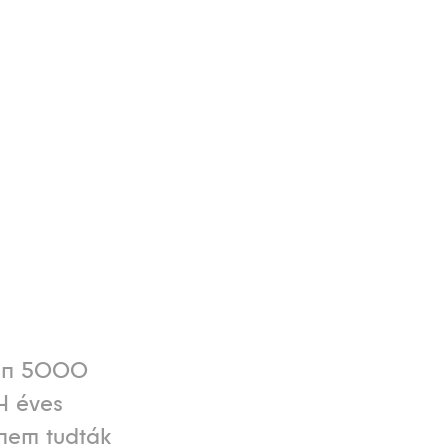
ben 5000
4 éves
 nem tudták