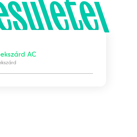
esületei
zekszárd AC
ekszárd