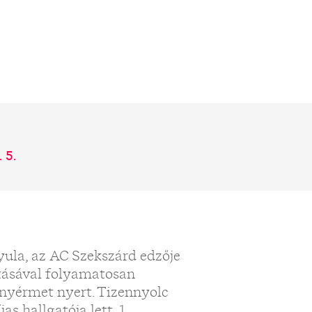
 5.
yula, az AC Szekszárd edzője
yításával folyamatosan
ranyérmet nyert. Tizennyolc
s hallgatója lett, 1