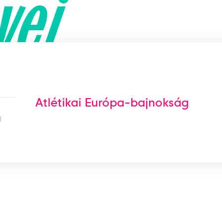
yei
Atlétikai Európa-bajnokság
g