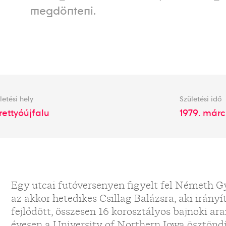
megdönteni.
letési hely
Születési idő
rettyóújfalu
1979. márc.
Egy utcai futóversenyen figyelt fel Németh G
az akkor hetedikes Csillag Balázsra, aki irán
fejlődött, összesen 16 korosztályos bajnoki a
évesen a University of Northern Iowa ösztöndíja