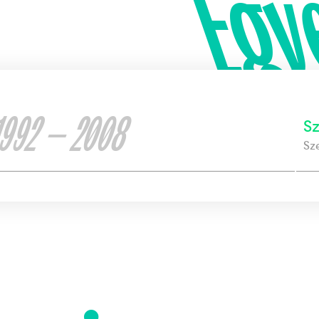
Egy
1992 — 2008
S
Sz