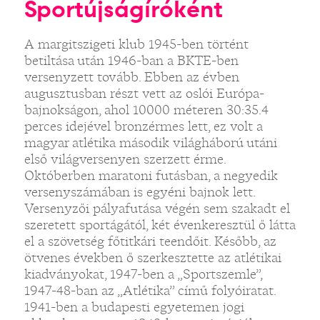
Sportújságíróként
A margitszigeti klub 1945-ben történt
betiltása után 1946-ban a BKTE-ben
versenyzett tovább. Ebben az évben
augusztusban részt vett az oslói Európa-
bajnokságon, ahol 10000 méteren 30:35.4
perces idejével bronzérmes lett, ez volt a
magyar atlétika második világháború utáni
első világversenyen szerzett érme.
Októberben maratoni futásban, a negyedik
versenyszámában is egyéni bajnok lett.
Versenyzői pályafutása végén sem szakadt el
szeretett sportágától, két évenkeresztül ő látta
el a szövetség főtitkári teendőit. Később, az
ötvenes években ő szerkesztette az atlétikai
kiadványokat, 1947-ben a „Sportszemle”,
1947-48-ban az „Atlétika” című folyóiratat.
1941-ben a budapesti egyetemen jogi