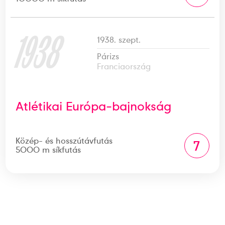
1938
1938. szept.
Párizs
Franciaország
Atlétikai Európa-bajnokság
Közép- és hosszútávfutás
7
5000 m síkfutás