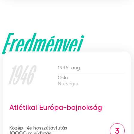
Eredményei
1946
1946. aug.
Oslo
Norvégia
Atlétikai Európa-bajnokság
Közép- és hosszútávfutás
3
10000 m síkfutás