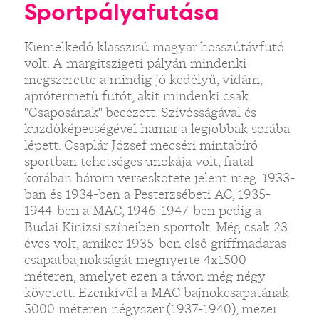
Sportpályafutása
Kiemelkedő klasszisú magyar hosszútávfutó
volt. A margitszigeti pályán mindenki
megszerette a mindig jó kedélyű, vidám,
aprótermetű futót, akit mindenki csak
"Csaposának" becézett. Szívósságával és
küzdőképességével hamar a legjobbak sorába
lépett. Csaplár József mecséri mintabíró
sportban tehetséges unokája volt, fiatal
korában három verseskötete jelent meg. 1933-
ban és 1934-ben a Pesterzsébeti AC, 1935-
1944-ben a MAC, 1946-1947-ben pedig a
Budai Kinizsi színeiben sportolt. Még csak 23
éves volt, amikor 1935-ben első griffmadaras
csapatbajnokságát megnyerte 4x1500
méteren, amelyet ezen a távon még négy
követett. Ezenkívül a MAC bajnokcsapatának
5000 méteren négyszer (1937-1940), mezei