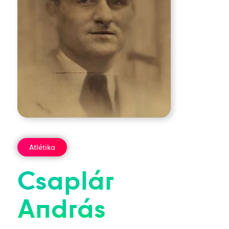
Atlétika
Csaplár
András