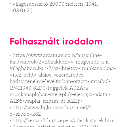
• világcsúcstartó 20000 métren (1941,
1:03:01.2.)
Felhasznált irodalom
• https://www.arcanum.com/hu/online-
kiadvanyok/2vhSzakkonyv-magyarok-a-ii-
vilaghaboruban-2/az-ihnetov-munkanaploja-
vitez-beldy-alajos-vezerezredes-
hadtortenelmi-leveltarban-orzott-irataibol-
19411943-82D0/fuggelek-A02A/a-
munkanaploban-szereplok-eletrajzi-adatai-
A1B6/csaplar-andras-dr-A2EF/
• http://www.hgkmovar.hu/mmel/?
o=szc&c=k82
• http://kerszoft.hu/szepesi/atletika/vrek.htm
• Arcanum, Atlétika Atlétika, 1995 (39.