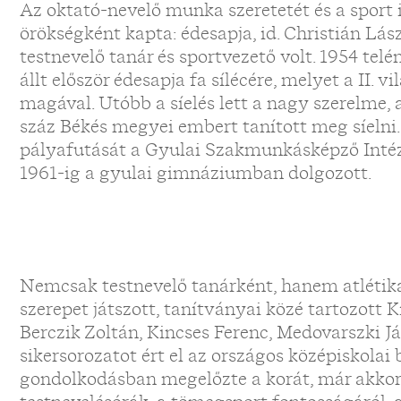
Az oktató-nevelő munka szeretetét és a sport i
örökségként kapta: édesapja, id. Christián Lás
testnevelő tanár és sportvezető volt. 1954 te
állt először édesapja fa sílécére, melyet a II.
magával. Utóbb a síelés lett a nagy szerelme,
száz Békés megyei embert tanított meg síelni.
pályafutását a Gyulai Szakmunkásképző Intéz
1961-ig a gyulai gimnáziumban dolgozott.
Nemcsak testnevelő tanárként, hanem atléti
szerepet játszott, tanítványai közé tartozott 
Berczik Zoltán, Kincses Ferenc, Medovarszki Já
sikersorozatot ért el az országos középiskolai
gondolkodásban megelőzte a korát, már akko