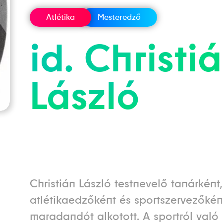
Atlétika
Mesteredző
id.
Christi
László
Christián László testnevelő tanárként,
atlétikaedzőként és sportszervezőkén
maradandót alkotott. A sportról való