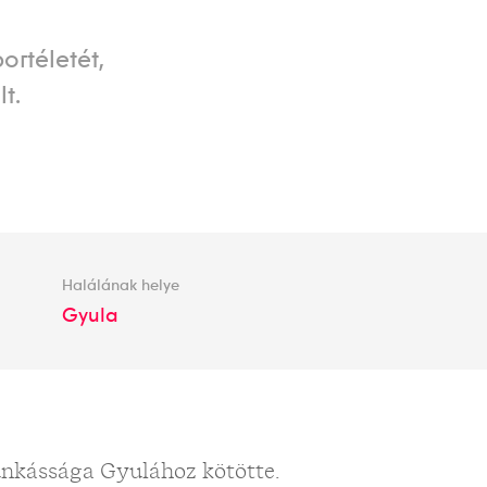
ortéletét,
t.
Halálának helye
Gyula
unkássága Gyulához kötötte.