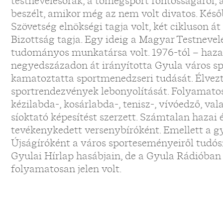
testnevelésórák, a tömegsport fontosságáról, a
beszélt, amikor még az nem volt divatos. Kés
Szövetség elnökségi tagja volt, két cikluson á
Bizottság tagja. Egy ideig a Magyar Testnevel
tudományos munkatársa volt. 1976-tól – hazat
negyedszázadon át irányította Gyula város spo
kamatoztatta sportmenedzseri tudását. Élvez
sportrendezvények lebonyolítását. Folyamatos
kézilabda-, kosárlabda-, tenisz-, vívóedző, v
síoktató képesítést szerzett. Számtalan hazai
tevékenykedett versenybíróként. Emellett a gyu
Újságíróként a város sporteseményeiről tudósí
Gyulai Hírlap hasábjain, de a Gyula Rádióban 
folyamatosan jelen volt.