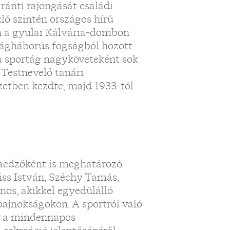
ránti rajongását családi
zló szintén országos hírű
lén a gyulai Kálvária-dombon
 világháborús fogságból hozott
 a sportág nagyköveteként sok
 Testnevelő tanári
etben kezdte, majd 1933-tól
kaedzőként is meghatározó
Kiss István, Széchy Tamás,
nos, akikkel egyedülálló
 bajnokságokon. A sportról való
r a mindennapos