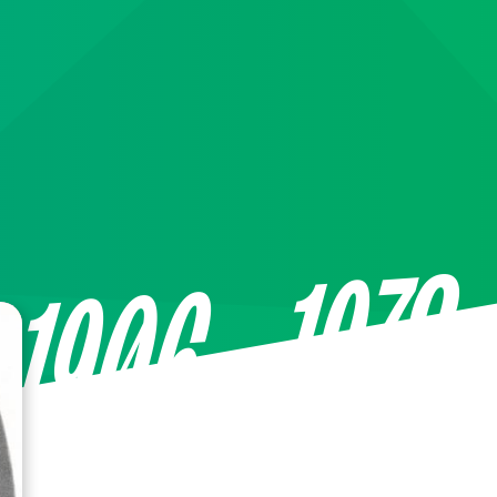
—1978
1906