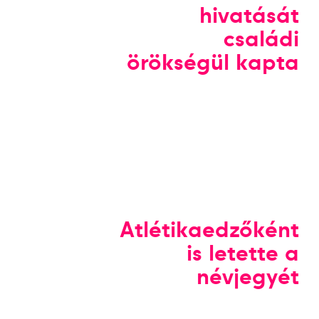
hivatását
családi
örökségül kapta
Atlétikaedzőként
is letette a
névjegyét