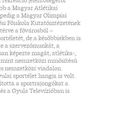
 rekreáció jelentőségéről
őbb a Magyar Atlétikai
t pedig a Magyar Olimpiai
ési Főiskola Kutatóintézetének
érve a fővárosból –
rtéletét, de a későbbiekben is
te a szervezőmunkát, a
an képezte magát, atlétika-,
alamint nemzetközi minősítésű
 és nemzetközi viadalon
lai sportélet hangja is volt.
totta a sportrajongókat a
és a Gyula Televízióban is