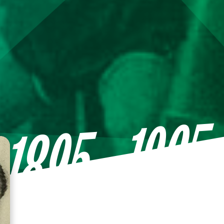
—1965
1895