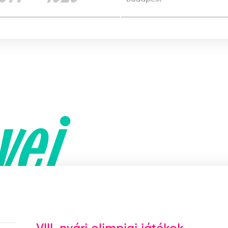
yei
VIII. nyári olimpiai játékok