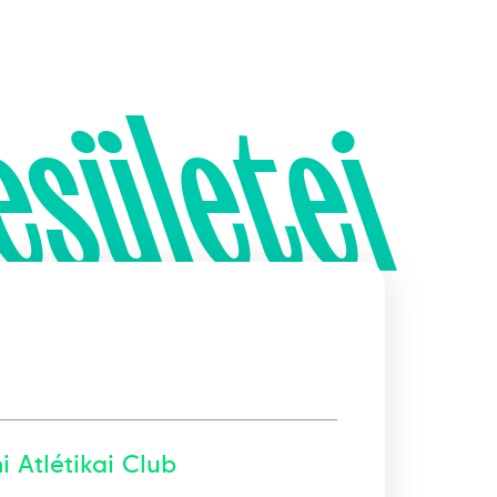
esületei
 Atlétikai Club