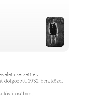
elet szerzett és
t dolgozott. 1932-ben, közel
szülővárosában.