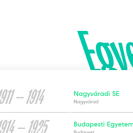
Egy
1911 — 1914
Nagyváradi SE
Nagyvárad
1914 — 1925
Budapesti Egyetemi
Budapest