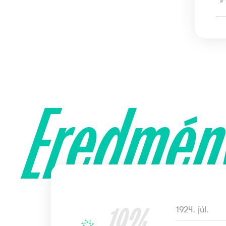
Eredmén
1924
1924. júl.