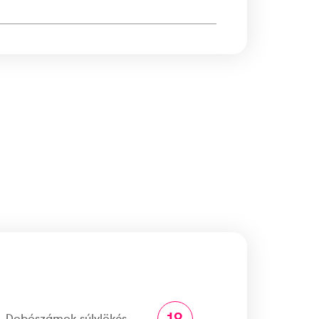
Dobószámok súlylökés