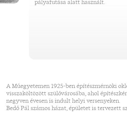
pályafutása alatt használt.
A Műegyetemen 1925-ben építészmérnöki oklev
visszaköltözött szülővárosába, ahol építészkén
negyven évesen is indult helyi versenyeken.
Bedő Pál számos házat, épületet is tervezett 