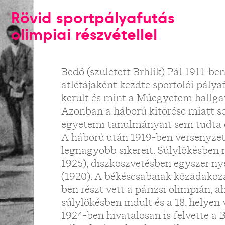
Rövid sportpályafutás
olimpiai részvétellel
Bedő (született Brhlik) Pál 1911-b
atlétájaként kezdte sportolói pály
került és mint a Műegyetem hallga
Azonban a háború kitörése miatt s
egyetemi tanulmányait sem tudta 
A háború után 1919-ben versenyzett 
legnagyobb sikereit. Súlylökésben 
1925), diszkoszvetésben egyszer n
(1920). A békéscsabaiak közadako
ben részt vett a párizsi olimpián,
súlylökésben indult és a 18. helyen 
1924-ben hivatalosan is felvette a 