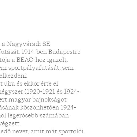
en a Nagyváradi SE
afutását. 1914-ben Budapestre
tója a BEAC-hoz igazolt.
em sportpályafutását, sem
elkezdeni.
újra és ekkor érte el
négyszer (1920-1921 és 1924-
yert magyar bajnokságot
zásának köszönhetően 1924-
 ahol legerősebb számában
végzett.
Bedő nevet, amit már sportolói