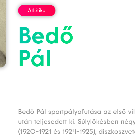
Atlétika
Bedő
Pál
Bedő Pál sportpályafutása az első v
után teljesedett ki. Súlylökésben nég
(1920-1921 és 1924-1925), diszkoszve