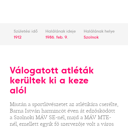
Születési idő
Halálának ideje
Halálának helye
1912
1986. feb. 9.
Szolnok
Válogatott atléták
kerültek ki a keze
alól
Miután a sportlövészetet az atlétikára cserélte,
Barna István harmincöt éven át edzősködött
a Szolnoki MÁV SE-nél, majd a MÁV MTE-
nél, emellett egyik fő szervezője volt a város