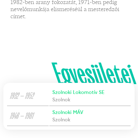
1982-ben arany fokozatát, 1971-ben pedig
nevelőmunkája elismeréséül a mesteredzői
címet.
Egyesületei
Szolnoki Lokomotív SE
1932 — 1952
Szolnok
Szolnoki MÁV
1946 — 1981
Szolnok