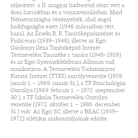
teljesített: a II. magyar hadtesttel részt vett a
doni harcokban és a visszavonulásban. Majd
Németországba vezényelték, ahol angol
hadifogságba esett (1946 májusában tért
haza). Az Érseki R. K. Tanítóképzőintézet és
Fiúlíceum (1939–1948), illetve az Egri
Gárdonyi Géza Tanítóképző Intézet
Testnevelési Tanszéke r. tanára (1948–1959)
és az Egri Gyermeklélektani Állomás tud.
munkatársa. A Testnevelési Tudományos
Kutató Intézet (TTKI) osztályvezetője (1959.
január 1. – 1969. január 31.), a TF Pszichológiai
Osztálya (1969. február 1. – 1972. szeptember
30.), a TF Iskolai Testnevelési Osztálya
vezetője (1972. október 1. – 1980. december
31.) volt. Az Egri SC, illetve a BEAC (1959–
1972) atlétikai szakosztályának edzője.