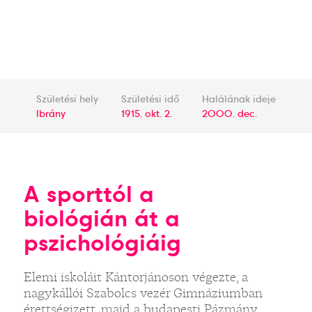
Születési hely
Születési idő
Halálának ideje
Ibrány
1915. okt. 2.
2000. dec.
A sporttól a
biológián át a
pszichológiáig
Elemi iskoláit Kántorjánoson végezte, a
nagykállói Szabolcs vezér Gimnáziumban
érettségizett, majd a budapesti Pázmány